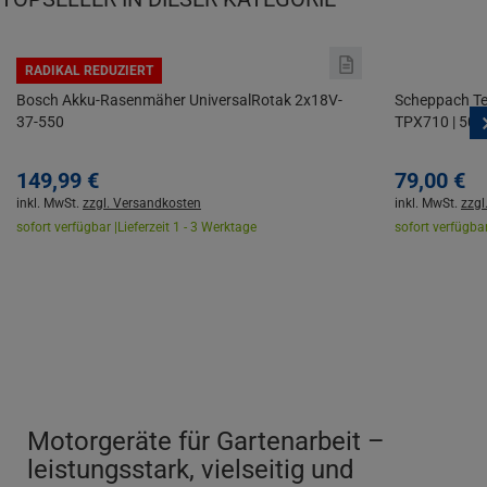
RADIKAL REDUZIERT
Bosch Akku-Rasenmäher UniversalRotak 2x18V-
Scheppach Te
37-550
TPX710 | 500 
149,
99
€
79,
00
€
inkl. MwSt.
zzgl. Versandkosten
inkl. MwSt.
zzgl
sofort verfügbar |
Lieferzeit 1 - 3 Werktage
sofort verfügbar
Motorgeräte für Gartenarbeit –
leistungsstark, vielseitig und