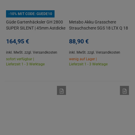
-10% MIT CODE: GUEDE10
Güde Gartenhäcksler GH 2800
Metabo Akku Grasschere
SUPER SILENT | 45mm Astdicke
Strauchschere SGS 18 LTX Q 18
| 2800W | 55L Korb
V ohne Akku/Ladegerät
164,
95
€
88,
90
€
inkl. MwSt.
zzgl. Versandkosten
inkl. MwSt.
zzgl. Versandkosten
sofort verfügbar |
wenig auf Lager |
Lieferzeit 1 - 3 Werktage
Lieferzeit 1 - 3 Werktage