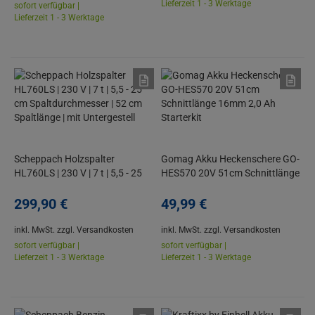
Lieferzeit 1 - 3 Werktage
sofort verfügbar |
Lieferzeit 1 - 3 Werktage
Scheppach Holzspalter
Gomag Akku Heckenschere GO-
HL760LS | 230 V | 7 t | 5,5 - 25
HES570 20V 51cm Schnittlänge
cm Spaltdurchmesser | 52 cm
16mm 2,0 Ah Starterkit
Spaltlänge | mit Untergestell
299,
90
€
49,
99
€
inkl. MwSt.
zzgl. Versandkosten
inkl. MwSt.
zzgl. Versandkosten
sofort verfügbar |
sofort verfügbar |
Lieferzeit 1 - 3 Werktage
Lieferzeit 1 - 3 Werktage