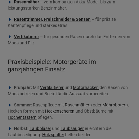
Rasenmäher
– vom kompakten Akku-Modell bis zum
leistungsstarken Benzinmäher.
Rasentrimmer, Freischneider & Sensen
– für präzise
Kantenpflege und starkes Gras.
Vertikutierer
– für gesunden Rasen durch das Entfernen von
Moos und Filz.
Praxisbeispiele: Motorgeräte im
ganzjährigen Einsatz
Frühjahr:
Mit
Vertikutierer
und
Motorhacken
den Rasen von
Moos befreien und Beete für die Aussaat vorbereiten.
Sommer:
Rasenpflege mit
Rasenmähern
oder
Mährobotern
,
Hecken formen mit
Heckenscheren
und Obstbäume mit
Hochentastern
pflegen.
Herbst:
Laubbläser
und
Laubsauger
erleichtern die
Laubbeseitigung.
Holzspalter
helfen bei der