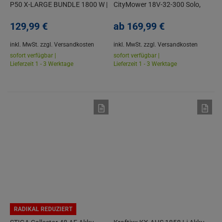
P50 X-LARGE BUNDLE 1800 W |
CityMower 18V-32-300 Solo,
420 l/h | 130bar 8-tlg.
ohne Akku/Ladegerät, im
129,
99
€
Karton
ab
169,
99
€
inkl. MwSt.
zzgl. Versandkosten
inkl. MwSt.
zzgl. Versandkosten
sofort verfügbar |
sofort verfügbar |
Lieferzeit 1 - 3 Werktage
Lieferzeit 1 - 3 Werktage
RADIKAL REDUZIERT