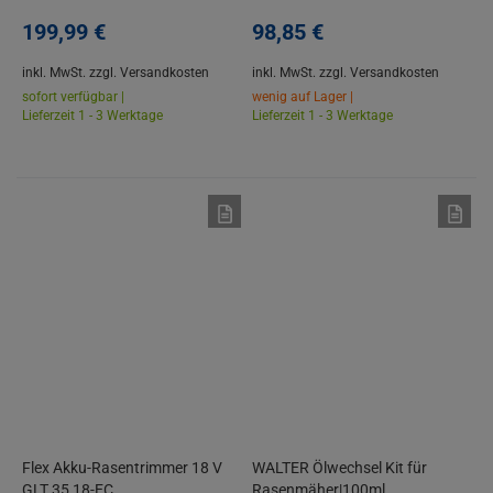
Steigungen bis 35% | 3 Ah Akku-
| inkl. 5-tlg. Zubehör
Starterset | mit
199,
99
€
98,
85
€
Begrenzungsdraht
inkl. MwSt.
zzgl. Versandkosten
inkl. MwSt.
zzgl. Versandkosten
sofort verfügbar |
wenig auf Lager |
Lieferzeit 1 - 3 Werktage
Lieferzeit 1 - 3 Werktage
Flex Akku-Rasentrimmer 18 V
WALTER Ölwechsel Kit für
GLT 35 18-EC
Rasenmäher|100ml