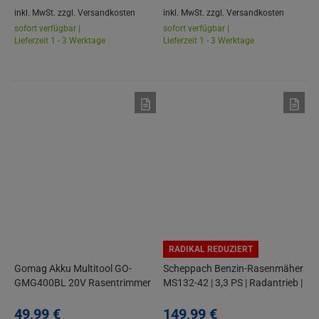
inkl. MwSt.
zzgl. Versandkosten
inkl. MwSt.
zzgl. Versandkosten
sofort verfügbar |
sofort verfügbar |
Lieferzeit 1 - 3 Werktage
Lieferzeit 1 - 3 Werktage
RADIKAL REDUZIERT
Gomag Akku Multitool GO-
Scheppach Benzin-Rasenmäher
GMG400BL 20V Rasentrimmer
MS132-42 | 3,3 PS | Radantrieb |
Heckenschere Astsäge Set
42 cm | 45 L | 7 Höhen |
49,
99
€
Mulchfunktion | mit Öl
149,
99
€