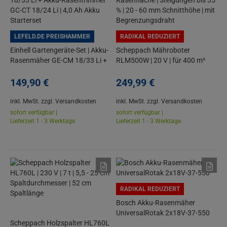
LEFELD.DE PREISHAMMER
RADIKAL REDUZIERT
Einhell Gartengeräte-Set | Akku-
Scheppach Mähroboter
Rasenmäher GE-CM 18/33 Li +
RLM500W | 20 V | für 400 m²
Akku-Rasentrimmer GC-CT
Rasenfläche | Steigungen bis 35
18/24 Li | 4,0 Ah Akku Starterset
149,
90
€
% | 20 - 60 mm Schnitthöhe | mit
249,
99
€
Begrenzungsdraht
inkl. MwSt.
zzgl. Versandkosten
inkl. MwSt.
zzgl. Versandkosten
sofort verfügbar |
sofort verfügbar |
Lieferzeit 1 - 3 Werktage
Lieferzeit 1 - 3 Werktage
RADIKAL REDUZIERT
Bosch Akku-Rasenmäher
UniversalRotak 2x18V-37-550
Scheppach Holzspalter HL760L