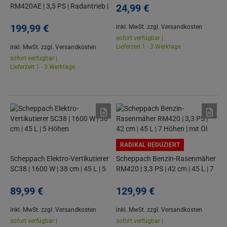
RM420AE | 3,5 PS | Radantrieb |
24,
99
€
42 cm | Hybrid-Start | 45 L | 7
Höhen | 2 Ah Akku-Starterset |
199,
99
€
inkl. MwSt.
zzgl. Versandkosten
mit Öl
sofort verfügbar |
Lieferzeit 1 - 3 Werktage
inkl. MwSt.
zzgl. Versandkosten
sofort verfügbar |
Lieferzeit 1 - 3 Werktage
RADIKAL REDUZIERT
Scheppach Elektro-Vertikutierer
Scheppach Benzin-Rasenmäher
SC38 | 1600 W | 38 cm | 45 L | 5
RM420 | 3,3 PS | 42 cm | 45 L | 7
Höhen
Höhen | mit Öl
89,
99
€
129,
99
€
inkl. MwSt.
zzgl. Versandkosten
inkl. MwSt.
zzgl. Versandkosten
sofort verfügbar |
sofort verfügbar |