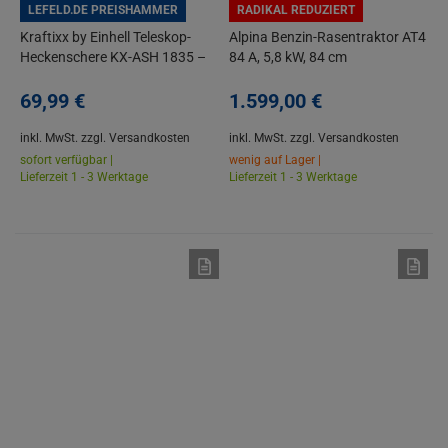
LEFELD.DE PREISHAMMER
RADIKAL REDUZIERT
Kraftixx by Einhell Teleskop-
Alpina Benzin-Rasentraktor AT4
Heckenschere KX-ASH 1835 –
84 A, 5,8 kW, 84 cm
Power X-Change
Schnittbreite, 200 L Fangkorb
69,
99
€
1.599,
00
€
inkl. MwSt.
zzgl. Versandkosten
inkl. MwSt.
zzgl. Versandkosten
sofort verfügbar |
wenig auf Lager |
Lieferzeit 1 - 3 Werktage
Lieferzeit 1 - 3 Werktage