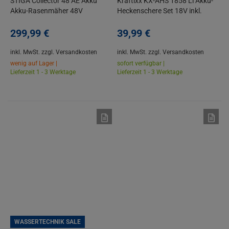
STIGA Collector 48 AE Akku
Kraftixx KX-AHS 1858 Li Akku-
Akku-Rasenmäher 48V
Heckenschere Set 18V inkl.
Akku & Ladegerät
299,
99
€
39,
99
€
inkl. MwSt.
zzgl. Versandkosten
inkl. MwSt.
zzgl. Versandkosten
wenig auf Lager |
sofort verfügbar |
Lieferzeit 1 - 3 Werktage
Lieferzeit 1 - 3 Werktage
WASSERTECHNIK SALE