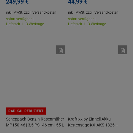
35% | 5,2 Ah Akku-Starterset |
249,
99
€
44,
99
€
mit Begrenzungsdraht
inkl. MwSt.
zzgl. Versandkosten
inkl. MwSt.
zzgl. Versandkosten
sofort verfügbar |
sofort verfügbar |
Lieferzeit 1 - 3 Werktage
Lieferzeit 1 - 3 Werktage
RADIKAL REDUZIERT
Scheppach Benzin Rasenmäher
Kraftixx by Einhell Akku-
MP150-46 | 3,5 PS | 46 cm | 55 L
Kettensäge KX-AKS 1825 –
| 7 Höhen | Mulchfunktion | mit
Power X-Change