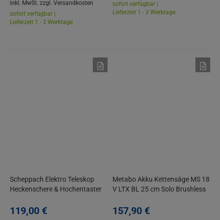
inkl. MwSt.
zzgl. Versandkosten
sofort verfügbar |
Lieferzeit 1 - 3 Werktage
sofort verfügbar |
Lieferzeit 1 - 3 Werktage
Scheppach Elektro Teleskop
Metabo Akku Kettensäge MS 18
Heckenschere & Hochentaster
V LTX BL 25 cm Solo Brushless
TPX710 Mini Kettensäge
ohne Akku/Ladegerät
119,
00
€
157,
90
€