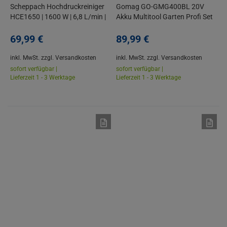
Scheppach Hochdruckreiniger
Gomag GO-GMG400BL 20V
HCE1650 | 1600 W | 6,8 L/min |
Akku Multitool Garten Profi Set
135 Bar | mit Zubehör
+ 2x 2Ah + 2 Ladegeräte
69,
99
€
89,
99
€
inkl. MwSt.
zzgl. Versandkosten
inkl. MwSt.
zzgl. Versandkosten
sofort verfügbar |
sofort verfügbar |
Lieferzeit 1 - 3 Werktage
Lieferzeit 1 - 3 Werktage