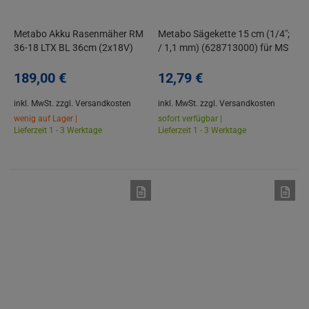
Metabo Akku Rasenmäher RM
Metabo Sägekette 15 cm (1/4";
36-18 LTX BL 36cm (2x18V)
/ 1,1 mm) (628713000) für MS
Solo inkl. 2. Sichelmesser
18 LTX 15
189,
00
€
12,
79
€
inkl. MwSt.
zzgl. Versandkosten
inkl. MwSt.
zzgl. Versandkosten
wenig auf Lager |
sofort verfügbar |
Lieferzeit 1 - 3 Werktage
Lieferzeit 1 - 3 Werktage