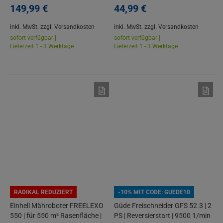
Öl
149,
99
€
44,
99
€
inkl. MwSt.
zzgl. Versandkosten
inkl. MwSt.
zzgl. Versandkosten
sofort verfügbar |
sofort verfügbar |
Lieferzeit 1 - 3 Werktage
Lieferzeit 1 - 3 Werktage
RADIKAL REDUZIERT
-10% MIT CODE: GUEDE10
Einhell Mähroboter FREELEXO
Güde Freischneider GFS 52.3 | 2
550 | für 550 m² Rasenfläche |
PS | Reversierstart | 9500 1/min