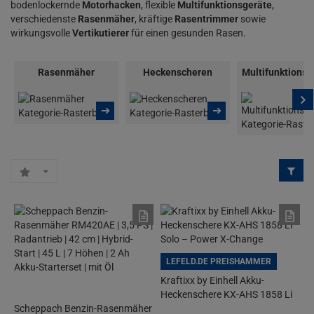
bodenlockernde
Motorhacken
, flexible
Multifunktionsgeräte
,
verschiedenste
Rasenmäher
, kräftige
Rasentrimmer
sowie
wirkungsvolle
Vertikutierer
für einen gesunden Rasen.
Rasenmäher
Heckenscheren
Multifunktionsg
➔
➔
LEFELD.DE PREISHAMMER
Kraftixx by Einhell Akku-
Heckenschere KX-AHS 1858 Li
Scheppach Benzin-Rasenmäher
Solo – Power X-Change