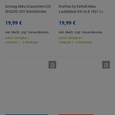
Gomag Akku Grasschere GO-
Kraftixx by Einhell Akku-
SHS200 20V Schnittbreite
Laubbläser KX-ALB 1821 Li-
90mm Schnittlänge 200mm
Solo – Power X-Change
19,
99
€
19,
99
€
inkl. MwSt.
zzgl. Versandkosten
inkl. MwSt.
zzgl. Versandkosten
sofort verfügbar |
sofort verfügbar |
Lieferzeit 1 - 3 Werktage
Lieferzeit 1 - 3 Werktage