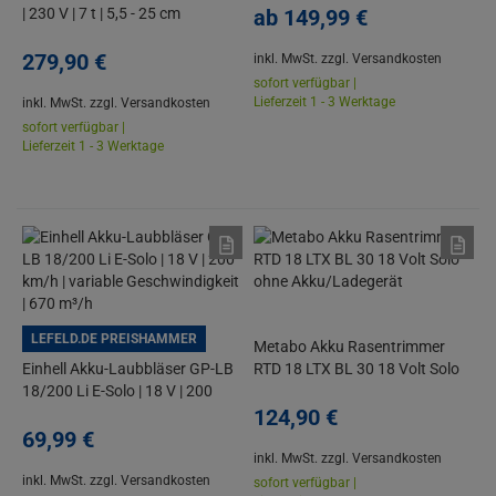
| 230 V | 7 t | 5,5 - 25 cm
ab
149,
99
€
Spaltdurchmesser | 52 cm
Spaltlänge
279,
90
€
inkl. MwSt.
zzgl. Versandkosten
sofort verfügbar |
Lieferzeit 1 - 3 Werktage
inkl. MwSt.
zzgl. Versandkosten
sofort verfügbar |
Lieferzeit 1 - 3 Werktage
LEFELD.DE PREISHAMMER
Metabo Akku Rasentrimmer
Einhell Akku-Laubbläser GP-LB
RTD 18 LTX BL 30 18 Volt Solo
18/200 Li E-Solo | 18 V | 200
ohne Akku/Ladegerät
km/h | variable Geschwindigkeit
124,
90
€
| 670 m³/h
69,
99
€
inkl. MwSt.
zzgl. Versandkosten
inkl. MwSt.
zzgl. Versandkosten
sofort verfügbar |