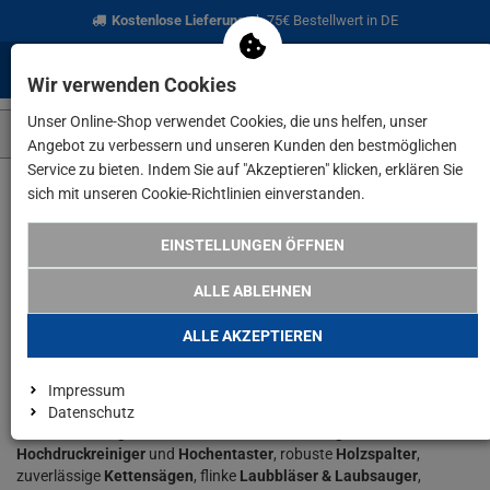
Kostenlose Lieferung
ab 75€ Bestellwert in DE
0
0
Menü
Anmelden
Merkzettel
Waren
Wir verwenden Cookies
aufklappen
aufkla
Unser Online-Shop verwendet Cookies, die uns helfen, unser
Angebot zu verbessern und unseren Kunden den bestmöglichen
Service zu bieten. Indem Sie auf "Akzeptieren" klicken, erklären Sie
sich mit unseren Cookie-Richtlinien einverstanden.
www.lefeld.de
Haus & Garten
Motorgeräte
EINSTELLUNGEN ÖFFNEN
Unser Produktsortiment an
ALLE ABLEHNEN
Motorgeräten
ALLE AKZEPTIEREN
Pflegen Sie Garten und Grundstück effizient: kräftige
Ast- &
Impressum
Gehölzschneider
, präzise
Gras- & Strauchscheren
, leistungsstarke
Datenschutz
Häcksler
, formgenaue
Heckenscheren
, vielseitige
Hochdruckreiniger
und
Hochentaster
, robuste
Holzspalter
,
zuverlässige
Kettensägen
, flinke
Laubbläser & Laubsauger
,