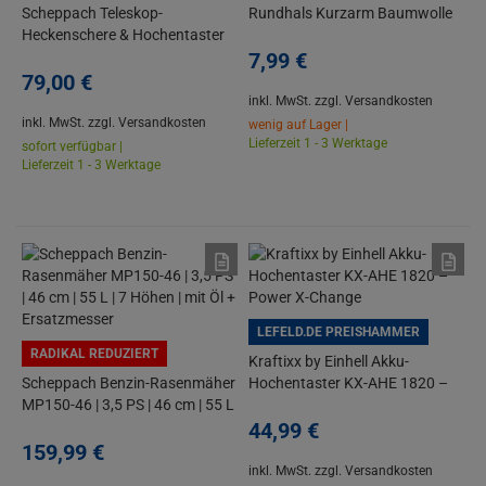
Scheppach Teleskop-
Rundhals Kurzarm Baumwolle
Heckenschere & Hochentaster
Olivgrün Gr. L
TPX710 | 500 W | 2,6 m | 45 cm |
7,
99
€
8" Schwert
79,
00
€
inkl. MwSt.
zzgl. Versandkosten
inkl. MwSt.
zzgl. Versandkosten
wenig auf Lager |
Lieferzeit 1 - 3 Werktage
sofort verfügbar |
Lieferzeit 1 - 3 Werktage
LEFELD.DE PREISHAMMER
RADIKAL REDUZIERT
Kraftixx by Einhell Akku-
Scheppach Benzin-Rasenmäher
Hochentaster KX-AHE 1820 –
MP150-46 | 3,5 PS | 46 cm | 55 L
Power X-Change
| 7 Höhen | mit Öl +
44,
99
€
Ersatzmesser
159,
99
€
inkl. MwSt.
zzgl. Versandkosten