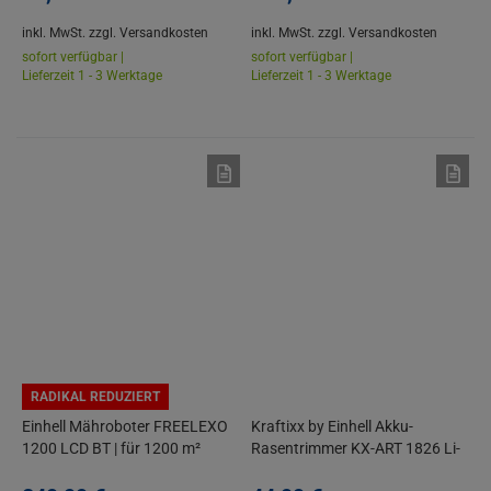
inkl. MwSt.
zzgl. Versandkosten
inkl. MwSt.
zzgl. Versandkosten
sofort verfügbar |
sofort verfügbar |
Lieferzeit 1 - 3 Werktage
Lieferzeit 1 - 3 Werktage
RADIKAL REDUZIERT
Einhell Mähroboter FREELEXO
Kraftixx by Einhell Akku-
1200 LCD BT | für 1200 m²
Rasentrimmer KX-ART 1826 Li-
Rasenfläche | Steigungen bis
Kit – Power X-Change