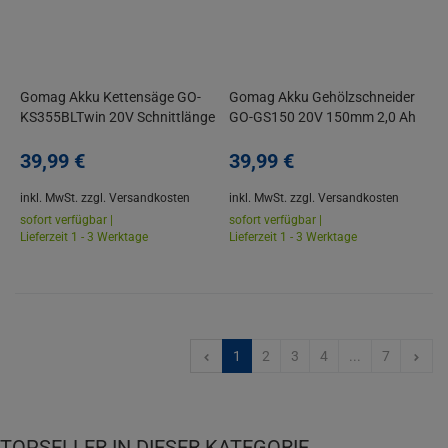
Gomag Akku Kettensäge GO-
Gomag Akku Gehölzschneider
KS355BLTwin 20V Schnittlänge
GO-GS150 20V 150mm 2,0 Ah
33,5cm Schiene 356mm
Starterkit
39,
99
€
39,
99
€
inkl. MwSt.
zzgl. Versandkosten
inkl. MwSt.
zzgl. Versandkosten
sofort verfügbar |
sofort verfügbar |
Lieferzeit 1 - 3 Werktage
Lieferzeit 1 - 3 Werktage
1
2
3
4
...
7
TOPSELLER IN DIESER KATEGORIE