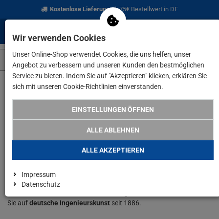
Kostenlose Lieferung
ab 75€ Bestellwert in DE
0
0
Menü
Anmelden
Merkzettel
Waren
Wir verwenden Cookies
aufklappen
aufkla
Unser Online-Shop verwendet Cookies, die uns helfen, unser
Angebot zu verbessern und unseren Kunden den bestmöglichen
Service zu bieten. Indem Sie auf "Akzeptieren" klicken, erklären Sie
sich mit unseren Cookie-Richtlinien einverstanden.
www.lefeld.de
Marken
Bosch
EINSTELLUNGEN ÖFFNEN
Unser Produktsortiment der
ALLE ABLEHNEN
Marke Bosch
ALLE AKZEPTIEREN
Ob grüne Home-& Garden-Serie oder blaue Professional-Linie –
Impressum
Bosch liefert
innovative Elektro- und Gartengeräte
mit
modernster
Datenschutz
Akku-Technik
, hoher Präzision und langer Lebensdauer. Vertrauen
Sie auf
deutsche Ingenieurskunst
seit 1886.