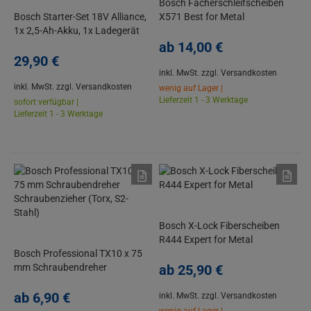
Bosch Fächerschleifscheiben
Bosch Starter-Set 18V Alliance,
X571 Best for Metal
1x 2,5-Ah-Akku, 1x Ladegerät
18V
ab
14,
00
€
29,
90
€
inkl. MwSt.
zzgl. Versandkosten
inkl. MwSt.
zzgl. Versandkosten
wenig auf Lager |
Lieferzeit 1 - 3 Werktage
sofort verfügbar |
Lieferzeit 1 - 3 Werktage
Bosch X-Lock Fiberscheiben
R444 Expert for Metal
Bosch Professional TX10 x 75
mm Schraubendreher
ab
25,
90
€
Schraubenzieher (Torx, S2-
Stahl)
ab
6,
90
€
inkl. MwSt.
zzgl. Versandkosten