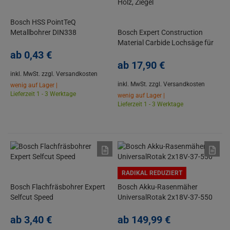
Bosch HSS PointTeQ
Metallbohrer DIN338
Bosch Expert Construction
Material Carbide Lochsäge für
ab
0,
43
€
Holz, Ziegel
ab
17,
90
€
inkl. MwSt.
zzgl. Versandkosten
inkl. MwSt.
zzgl. Versandkosten
wenig auf Lager |
Lieferzeit 1 - 3 Werktage
wenig auf Lager |
Lieferzeit 1 - 3 Werktage
RADIKAL REDUZIERT
Bosch Flachfräsbohrer Expert
Bosch Akku-Rasenmäher
Selfcut Speed
UniversalRotak 2x18V-37-550
ab
3,
40
€
ab
149,
99
€