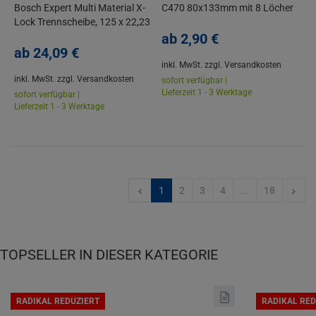
Bosch Expert Multi Material X-
C470 80x133mm mit 8 Löcher
Lock Trennscheibe, 125 x 22,23
x 2,4 x 12 mm
ab
2,
90
€
ab
24,
09
€
inkl. MwSt.
zzgl. Versandkosten
inkl. MwSt.
zzgl. Versandkosten
sofort verfügbar |
Lieferzeit 1 - 3 Werktage
sofort verfügbar |
Lieferzeit 1 - 3 Werktage
1
2
3
4
...
18
TOPSELLER IN DIESER KATEGORIE
RADIKAL REDUZIERT
RADIKAL RED