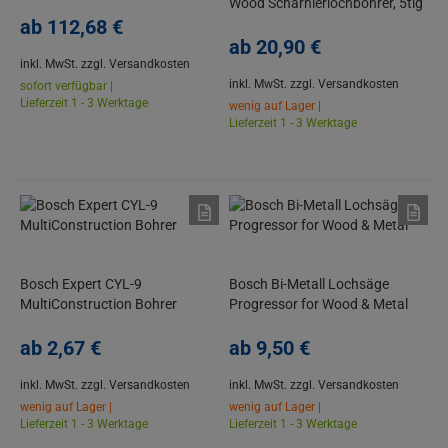
Wood Scharnierlochbohrer, 5tlg
ab
112,
68
€
Set oder einzeln 15mm-50mm
ab
20,
90
€
inkl. MwSt.
zzgl. Versandkosten
inkl. MwSt.
zzgl. Versandkosten
sofort verfügbar |
Lieferzeit 1 - 3 Werktage
wenig auf Lager |
Lieferzeit 1 - 3 Werktage
Bosch Expert CYL-9
Bosch Bi-Metall Lochsäge
MultiConstruction Bohrer
Progressor for Wood & Metal
ab
2,
67
€
ab
9,
50
€
inkl. MwSt.
zzgl. Versandkosten
inkl. MwSt.
zzgl. Versandkosten
wenig auf Lager |
wenig auf Lager |
Lieferzeit 1 - 3 Werktage
Lieferzeit 1 - 3 Werktage