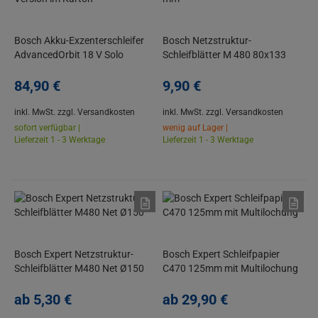
Bosch Akku-Exzenterschleifer
Bosch Netzstruktur-
AdvancedOrbit 18 V Solo
Schleifblätter M 480 80x133
Version im Karton
mm
84,
90
€
9,
90
€
inkl. MwSt.
zzgl. Versandkosten
inkl. MwSt.
zzgl. Versandkosten
sofort verfügbar |
wenig auf Lager |
Lieferzeit 1 - 3 Werktage
Lieferzeit 1 - 3 Werktage
Bosch Expert Netzstruktur-
Bosch Expert Schleifpapier
Schleifblätter M480 Net Ø150
C470 125mm mit Multilochung
ab
5,
30
€
ab
29,
90
€