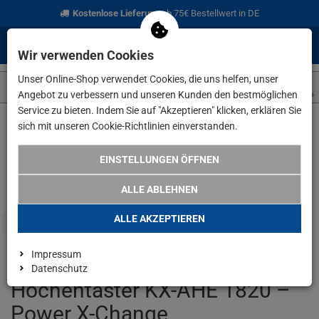
Kostenlose Lieferung
ab 75€ Bestellwert in DE
0
0
Menü
Anmelden
Merkzettel
Waren
Wir verwenden Cookies
aufklappen
aufkla
Unser Online-Shop verwendet Cookies, die uns helfen, unser
Angebot zu verbessern und unseren Kunden den bestmöglichen
Service zu bieten. Indem Sie auf "Akzeptieren" klicken, erklären Sie
sich mit unseren Cookie-Richtlinien einverstanden.
Weiter einkaufen
www.lefeld.de
Angebote
Kraftixx by Ein
EINSTELLUNGEN ÖFFNEN
LEFELD.DE PREISHAMMER
ALLE ABLEHNEN
ALLE AKZEPTIEREN
Impressum
Kraftixx by Einhell Akku-
Datenschutz
Hochentaster KX-AHE 1820 –
Power X-Change