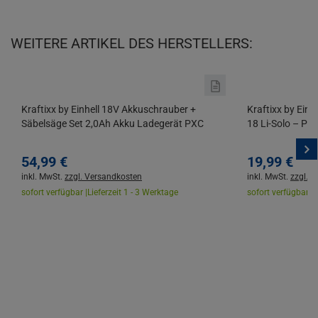
WEITERE ARTIKEL DES HERSTELLERS:
Kraftixx by Einhell 18V Akkuschrauber +
Kraftixx by Ein
Säbelsäge Set 2,0Ah Akku Ladegerät PXC
18 Li-Solo – Po
54,
99
€
19,
99
€
inkl. MwSt.
zzgl. Versandkosten
inkl. MwSt.
zzgl. 
sofort verfügbar |
Lieferzeit 1 - 3 Werktage
sofort verfügbar |
L