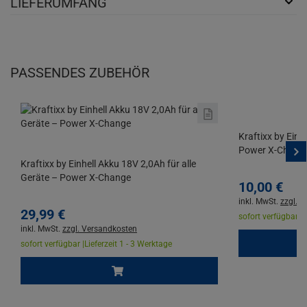
LIEFERUMFANG
PASSENDES ZUBEHÖR
Kraftixx by Einh
Power X-Chang
Kraftixx by Einhell Akku 18V 2,0Ah für alle
Geräte – Power X-Change
10,
00
€
inkl. MwSt.
zzgl. 
29,
99
€
sofort verfügbar |
L
inkl. MwSt.
zzgl. Versandkosten
sofort verfügbar |
Lieferzeit 1 - 3 Werktage