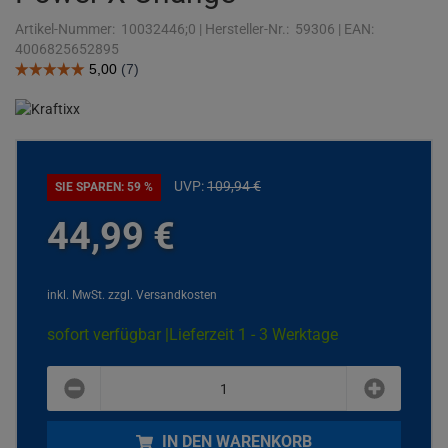
Artikel-Nummer:
10032446;0
|
Hersteller-Nr.:
59306
|
EAN:
4006825652895
UVP:
109,
94
€
SIE SPAREN: 59 %
44,
99
€
inkl. MwSt.
zzgl. Versandkosten
sofort verfügbar |
Lieferzeit 1 - 3 Werktage
plus
minus
IN DEN WARENKORB