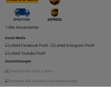
Alle Versandarten
Social Media
Auszeichnungen
* Preisangaben inkl. gesetzl. MwSt. und zzgl.
Versandkosten
1
Ursprünglicher Preis des Händlers, Unverbindliche Preisempfehlung des Herstellers
Copyright © Johannes Lefeld GmbH & Co. KG - 2026