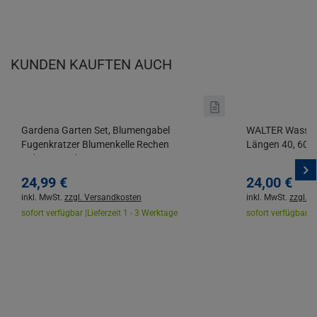
KUNDEN KAUFTEN AUCH
Gardena Garten Set, Blumengabel
WALTER Wasserw
Fugenkratzer Blumenkelle Rechen
Längen 40, 60,
Unkrautstecher
24,
99
€
24,
00
€
inkl. MwSt.
zzgl. Versandkosten
inkl. MwSt.
zzgl. 
sofort verfügbar |
Lieferzeit 1 - 3 Werktage
sofort verfügbar |
L