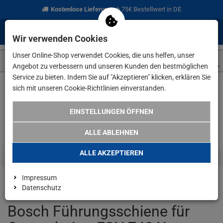
Kostenlose Lieferung
ab 75€ Bestellwert in DE
0
0
Menü
Anmelden
Merkzettel
Waren
Wir verwenden Cookies
aufklappen
aufkla
Unser Online-Shop verwendet Cookies, die uns helfen, unser
Angebot zu verbessern und unseren Kunden den bestmöglichen
Service zu bieten. Indem Sie auf "Akzeptieren" klicken, erklären Sie
sich mit unseren Cookie-Richtlinien einverstanden.
Weiter einkaufen
www.lefeld.de
Bosch Führungsschiene für Q
EINSTELLUNGEN ÖFFNEN
ALLE ABLEHNEN
ALLE AKZEPTIEREN
Impressum
Datenschutz
Bosch Führungsschiene für