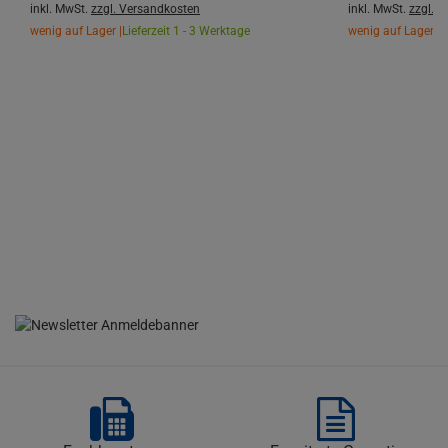
inkl. MwSt.
zzgl. Versandkosten
inkl. MwSt.
zzgl. 
wenig auf Lager |
Lieferzeit 1 - 3 Werktage
wenig auf Lager |
L