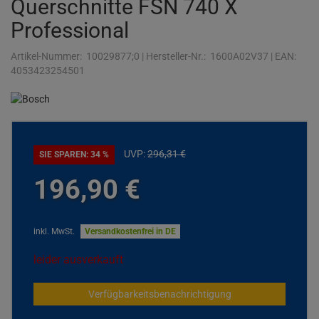
Querschnitte FSN 740 X
Professional
Artikel-Nummer:
10029877;0
|
Hersteller-Nr.:
1600A02V37
|
EAN:
4053423254501
UVP:
296,
31
€
SIE SPAREN: 34 %
196,
90
€
inkl. MwSt.
Versandkostenfrei in DE
leider ausverkauft
Verfügbarkeitsbenachrichtigung