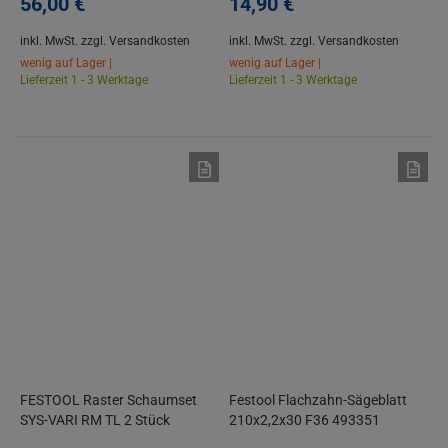
56,
00
€
14,
90
€
inkl. MwSt.
zzgl. Versandkosten
inkl. MwSt.
zzgl. Versandkosten
wenig auf Lager |
wenig auf Lager |
Lieferzeit 1 - 3 Werktage
Lieferzeit 1 - 3 Werktage
FESTOOL Raster Schaumset
Festool Flachzahn-Sägeblatt
SYS-VARI RM TL 2 Stück
210x2,2x30 F36 493351
497878 für T-LOC Systainer