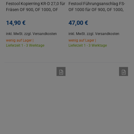
Festool Kopierring KR-D 27,0 für
Festool Führungsanschlag FS-
Fräsen OF 900, OF 1000, OF
OF 1000 für OF 900, OF 1000,
1010, OF 1010 R, KF
OF 1010, OF 1010 R, KF
14,
90
€
47,
00
€
inkl. MwSt.
zzgl. Versandkosten
inkl. MwSt.
zzgl. Versandkosten
wenig auf Lager |
wenig auf Lager |
Lieferzeit 1 - 3 Werktage
Lieferzeit 1 - 3 Werktage