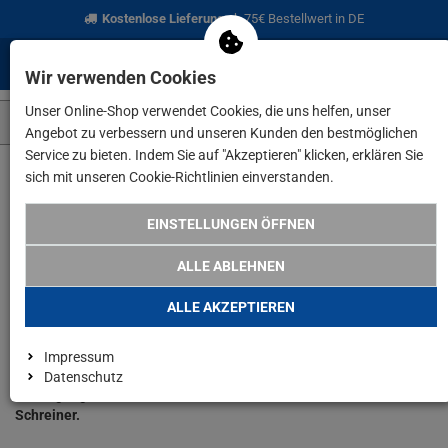
Kostenlose Lieferung
ab 75€ Bestellwert in DE
0
0
Menü
Anmelden
Merkzettel
Waren
Wir verwenden Cookies
aufklappen
aufkla
Unser Online-Shop verwendet Cookies, die uns helfen, unser
Angebot zu verbessern und unseren Kunden den bestmöglichen
Service zu bieten. Indem Sie auf "Akzeptieren" klicken, erklären Sie
sich mit unseren Cookie-Richtlinien einverstanden.
www.lefeld.de
Marken
Festool
EINSTELLUNGEN ÖFFNEN
Unser Produktsortiment der
ALLE ABLEHNEN
Marke Festool
ALLE AKZEPTIEREN
Festool steht für
Premium-Werkzeuge
mit System: Sägen, Schleifer,
Impressum
Akku­schrauber und Systainer bieten perfekte Ergonomie,
Datenschutz
Absaugung und Präzision –
ideal für Tischler, Maler und
Schreiner.