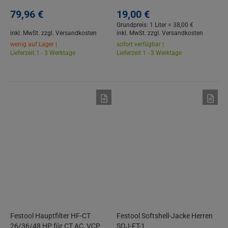
79,
96
€
19,
00
€
Grundpreis: 1 Liter =
38,
00
€
inkl. MwSt.
zzgl. Versandkosten
inkl. MwSt.
zzgl. Versandkosten
wenig auf Lager |
sofort verfügbar |
Lieferzeit 1 - 3 Werktage
Lieferzeit 1 - 3 Werktage
Festool Hauptfilter HF-CT
Festool Softshell-Jacke Herren
26/36/48 HP für CT AC, VCP
SOJ-FT-1