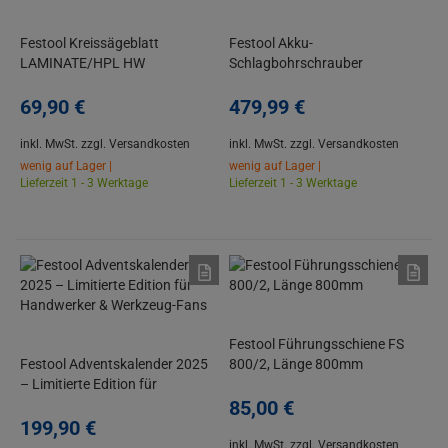
Festool Kreissägeblatt
Festool Akku-
LAMINATE/HPL HW
Schlagbohrschrauber
168x1,8x20 TF 52 für TS 60 K,
QUADRIVE TPC 18/4-Basic-Set
TSV 60 K
69,
90
€
im Systainer SYS3
479,
99
€
inkl. MwSt.
zzgl. Versandkosten
inkl. MwSt.
zzgl. Versandkosten
wenig auf Lager |
wenig auf Lager |
Lieferzeit 1 - 3 Werktage
Lieferzeit 1 - 3 Werktage
Festool Führungsschiene FS
Festool Adventskalender 2025
800/2, Länge 800mm
– Limitierte Edition für
Handwerker & Werkzeug-Fans
85,
00
€
199,
90
€
inkl. MwSt.
zzgl. Versandkosten