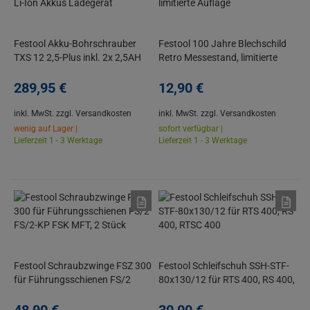
Festool Akku-Bohrschrauber
Festool 100 Jahre Blechschild
TXS 12 2,5-Plus inkl. 2x 2,5AH
Retro Messestand, limitierte
Li-Ion Akkus Ladegerät
Auflage
289,
95
€
12,
90
€
inkl. MwSt.
zzgl. Versandkosten
inkl. MwSt.
zzgl. Versandkosten
wenig auf Lager |
sofort verfügbar |
Lieferzeit 1 - 3 Werktage
Lieferzeit 1 - 3 Werktage
Festool Schraubzwinge FSZ 300
Festool Schleifschuh SSH-STF-
für Führungsschienen FS/2
80x130/12 für RTS 400, RS 400,
FS/2-KP FSK MFT, 2 Stück
RTSC 400