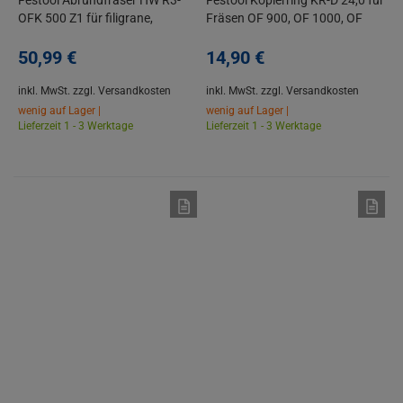
Festool Abrundfräser HW R3-
Festool Kopierring KR-D 24,0 für
OFK 500 Z1 für filigrane,
Fräsen OF 900, OF 1000, OF
kleinteilige Arbeiten
1010, OF 1010 R, KF
50,
99
€
14,
90
€
inkl. MwSt.
zzgl. Versandkosten
inkl. MwSt.
zzgl. Versandkosten
wenig auf Lager |
wenig auf Lager |
Lieferzeit 1 - 3 Werktage
Lieferzeit 1 - 3 Werktage