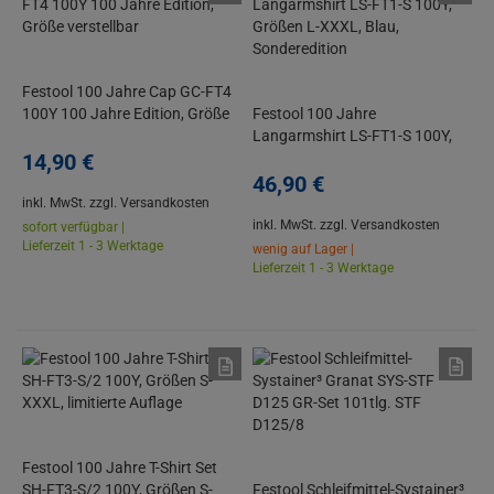
Festool 100 Jahre Cap GC-FT4
100Y 100 Jahre Edition, Größe
Festool 100 Jahre
verstellbar
Langarmshirt LS-FT1-S 100Y,
14,
90
€
Größen L-XXXL, Blau,
Sonderedition
46,
90
€
inkl. MwSt.
zzgl. Versandkosten
inkl. MwSt.
zzgl. Versandkosten
sofort verfügbar |
Lieferzeit 1 - 3 Werktage
wenig auf Lager |
Lieferzeit 1 - 3 Werktage
Festool 100 Jahre T-Shirt Set
SH-FT3-S/2 100Y, Größen S-
Festool Schleifmittel-Systainer³