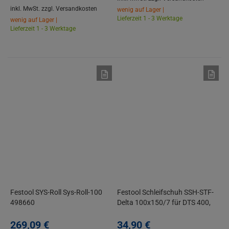
inkl. MwSt.
zzgl. Versandkosten
wenig auf Lager |
Lieferzeit 1 - 3 Werktage
wenig auf Lager |
Lieferzeit 1 - 3 Werktage
Festool SYS-Roll Sys-Roll-100
Festool Schleifschuh SSH-STF-
498660
Delta 100x150/7 für DTS 400,
DTSC 400, DS400
269,
09
€
34,
90
€