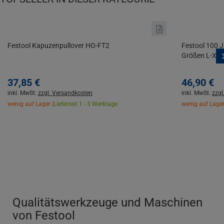
Festool Kapuzenpullover HO-FT2
Festool 100 
Größen L-XXXL
37,
85
€
46,
90
€
inkl. MwSt.
zzgl. Versandkosten
inkl. MwSt.
zzgl
wenig auf Lager |
Lieferzeit 1 - 3 Werktage
wenig auf Lager
Qualitätswerkzeuge und Maschinen
von Festool