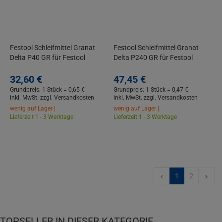
Festool Schleifmittel Granat
Festool Schleifmittel Granat
Delta P40 GR für Festool
Delta P240 GR für Festool
Deltaschleifer 50 Stück
Deltaschleifer 100 Stück
32,
60
€
47,
45
€
Grundpreis: 1 Stück =
0,
65
€
Grundpreis: 1 Stück =
0,
47
€
inkl. MwSt.
zzgl. Versandkosten
inkl. MwSt.
zzgl. Versandkosten
wenig auf Lager |
wenig auf Lager |
Lieferzeit 1 - 3 Werktage
Lieferzeit 1 - 3 Werktage
1
2
TOPSELLER IN DIESER KATEGORIE