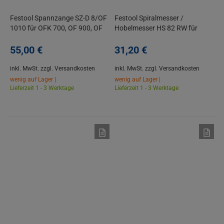
Festool Spannzange SZ-D 8/OF
Festool Spiralmesser /
1010 für OFK 700, OF 900, OF
Hobelmesser HS 82 RW für
1000, OF 1010/R, KF
Rustikal-Hobelkopf HK 82 RW
55,
00
€
31,
20
€
inkl. MwSt.
zzgl. Versandkosten
inkl. MwSt.
zzgl. Versandkosten
wenig auf Lager |
wenig auf Lager |
Lieferzeit 1 - 3 Werktage
Lieferzeit 1 - 3 Werktage