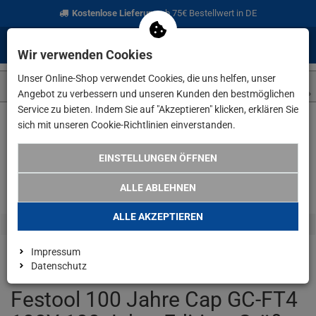
Kostenlose Lieferung
ab 75€ Bestellwert in DE
0
0
Menü
Anmelden
Merkzettel
Waren
Wir verwenden Cookies
aufklappen
aufkla
Unser Online-Shop verwendet Cookies, die uns helfen, unser
Angebot zu verbessern und unseren Kunden den bestmöglichen
Service zu bieten. Indem Sie auf "Akzeptieren" klicken, erklären Sie
sich mit unseren Cookie-Richtlinien einverstanden.
Weiter einkaufen
www.lefeld.de
Angebote
Festool 100 Jah
EINSTELLUNGEN ÖFFNEN
ALLE ABLEHNEN
ALLE AKZEPTIEREN
Impressum
Datenschutz
Festool 100 Jahre Cap GC-FT4