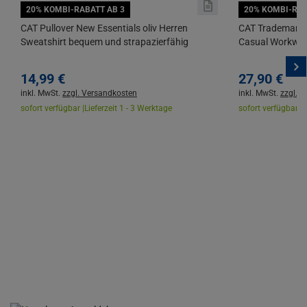
20% KOMBI-RABATT AB 3
20% KOMBI-RAB
CAT Pullover New Essentials oliv Herren
CAT Trademark 
Sweatshirt bequem und strapazierfähig
Casual Workwea
14,
99
€
27,
90
€
inkl. MwSt.
zzgl. Versandkosten
inkl. MwSt.
zzgl. 
sofort verfügbar |
Lieferzeit 1 - 3 Werktage
sofort verfügbar |
L