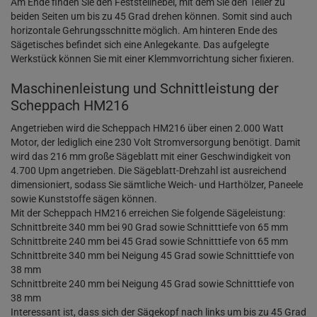
Am Ende finden Sie den Feststellhebel, mit dem Sie den Teller zu
beiden Seiten um bis zu 45 Grad drehen können. Somit sind auch
horizontale Gehrungsschnitte möglich. Am hinteren Ende des
Sägetisches befindet sich eine Anlegekante. Das aufgelegte
Werkstück können Sie mit einer Klemmvorrichtung sicher fixieren.
Maschinenleistung und Schnittleistung der
Scheppach HM216
Angetrieben wird die Scheppach HM216 über einen 2.000 Watt
Motor, der lediglich eine 230 Volt Stromversorgung benötigt. Damit
wird das 216 mm große Sägeblatt mit einer Geschwindigkeit von
4.700 Upm angetrieben. Die Sägeblatt-Drehzahl ist ausreichend
dimensioniert, sodass Sie sämtliche Weich- und Harthölzer, Paneele
sowie Kunststoffe sägen können.
Mit der Scheppach HM216 erreichen Sie folgende Sägeleistung:
Schnittbreite 340 mm bei 90 Grad sowie Schnitttiefe von 65 mm
Schnittbreite 240 mm bei 45 Grad sowie Schnitttiefe von 65 mm
Schnittbreite 340 mm bei Neigung 45 Grad sowie Schnitttiefe von
38 mm
Schnittbreite 240 mm bei Neigung 45 Grad sowie Schnitttiefe von
38 mm
Interessant ist, dass sich der Sägekopf nach links um bis zu 45 Grad