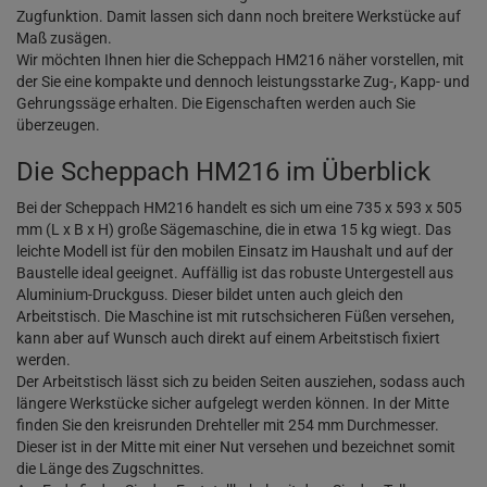
Zugfunktion. Damit lassen sich dann noch breitere Werkstücke auf
Maß zusägen.
Wir möchten Ihnen hier die Scheppach HM216 näher vorstellen, mit
der Sie eine kompakte und dennoch leistungsstarke Zug-, Kapp- und
Gehrungssäge erhalten. Die Eigenschaften werden auch Sie
überzeugen.
Die Scheppach HM216 im Überblick
Bei der Scheppach HM216 handelt es sich um eine 735 x 593 x 505
mm (L x B x H) große Sägemaschine, die in etwa 15 kg wiegt. Das
leichte Modell ist für den mobilen Einsatz im Haushalt und auf der
Baustelle ideal geeignet. Auffällig ist das robuste Untergestell aus
Aluminium-Druckguss. Dieser bildet unten auch gleich den
Arbeitstisch. Die Maschine ist mit rutschsicheren Füßen versehen,
kann aber auf Wunsch auch direkt auf einem Arbeitstisch fixiert
werden.
Der Arbeitstisch lässt sich zu beiden Seiten ausziehen, sodass auch
längere Werkstücke sicher aufgelegt werden können. In der Mitte
finden Sie den kreisrunden Drehteller mit 254 mm Durchmesser.
Dieser ist in der Mitte mit einer Nut versehen und bezeichnet somit
die Länge des Zugschnittes.