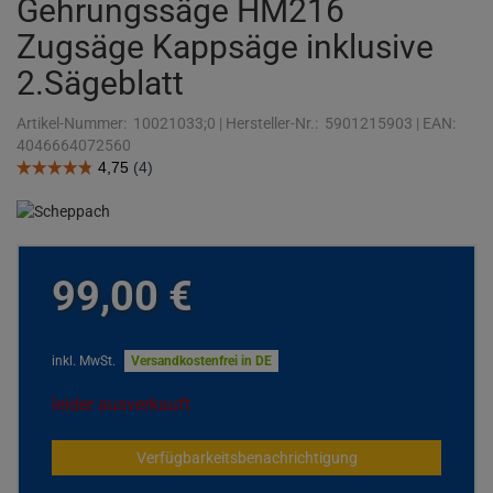
Gehrungssäge HM216
Zugsäge Kappsäge inklusive
2.Sägeblatt
Artikel-Nummer:
10021033;0
|
Hersteller-Nr.:
5901215903
|
EAN:
4046664072560
99,
00
€
inkl. MwSt.
Versandkostenfrei in DE
leider ausverkauft
Verfügbarkeitsbenachrichtigung