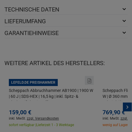
TECHNISCHE DATEN
LIEFERUMFANG
GARANTIEHINWEISE
WEITERE ARTIKEL DES HERSTELLERS:
LEFELD.DE PREISHAMMER
Scheppach Abbruchhammer AB1900 | 1900 W
Scheppach Flie
| 60 J | SDS-HEX | 16,5 kg | inkl. Spitz- &
W | Ø 360 mm | 
Flachmeißel | mit Koffer
Schnitthöhe | 45°
Diamanttrennsc
159,
00
€
769,
90
€
inkl. MwSt.
zzgl. Versandkosten
inkl. MwSt.
zzgl. 
sofort verfügbar |
Lieferzeit 1 - 3 Werktage
wenig auf Lager |
L