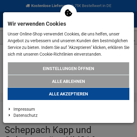
Kostenlose Lieferung
ab 75€ Bestellwert in DE
0
0
Menü
Anmelden
Merkzettel
Waren
Wir verwenden Cookies
aufklappen
aufkla
Unser Online-Shop verwendet Cookies, die uns helfen, unser
Angebot zu verbessern und unseren Kunden den bestmöglichen
Service zu bieten. Indem Sie auf "Akzeptieren" klicken, erklären Sie
sich mit unseren Cookie-Richtlinien einverstanden.
Weiter einkaufen
www.lefeld.de
Scheppach Kapp und Gehru
EINSTELLUNGEN ÖFFNEN
ALLE ABLEHNEN
ALLE AKZEPTIEREN
Impressum
Datenschutz
Scheppach Kapp und