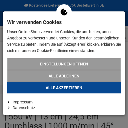
Kostenlose Lieferung
ab 75€ Bestellwert in DE
0
0
Menü
Anmelden
Merkzettel
Waren
Wir verwenden Cookies
aufklappen
aufkla
Unser Online-Shop verwendet Cookies, die uns helfen, unser
Angebot zu verbessern und unseren Kunden den bestmöglichen
Service zu bieten. Indem Sie auf "Akzeptieren" klicken, erklären Sie
sich mit unseren Cookie-Richtlinien einverstanden.
Weiter einkaufen
www.lefeld.de
Elektrowerkzeuge
Scheppac
EINSTELLUNGEN ÖFFNEN
ALLE ABLEHNEN
ALLE AKZEPTIEREN
Impressum
Scheppach Bandsäge HBS261
Datenschutz
| 550 W | 13 cm | 24,5 cm
Durchlass | 1000 m/min | 45°