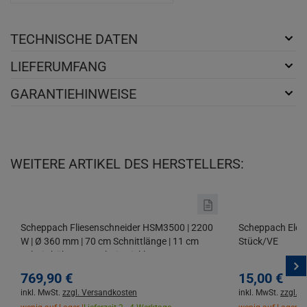
TECHNISCHE DATEN
LIEFERUMFANG
GARANTIEHINWEISE
WEITERE ARTIKEL DES HERSTELLERS:
Scheppach Fliesenschneider HSM3500 | 2200
Scheppach Elekt
W | Ø 360 mm | 70 cm Schnittlänge | 11 cm
Stück/VE
Schnitthöhe | 45° Schnitt | inkl.
Diamanttrennscheibe
769,
90
€
15,
00
€
inkl. MwSt.
zzgl. Versandkosten
inkl. MwSt.
zzgl. 