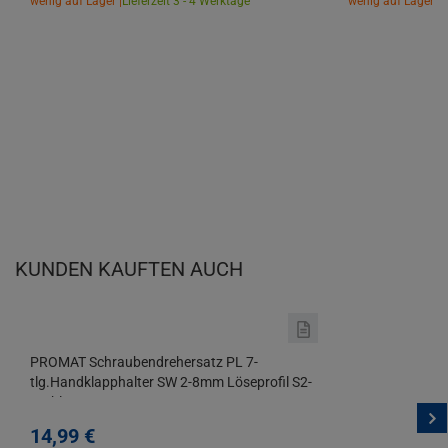
wenig auf Lager |
Lieferzeit 3 - 4 Werktage
wenig auf Lager |
L
KUNDEN KAUFTEN AUCH
PROMAT Schraubendrehersatz PL 7-
tlg.Handklapphalter SW 2-8mm Löseprofil S2-
Stahl
14,
99
€