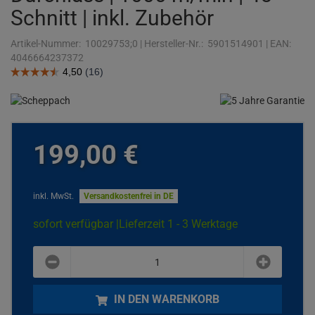
Schnitt | inkl. Zubehör
Artikel-Nummer:
10029753;0
|
Hersteller-Nr.:
5901514901
|
EAN:
4046664237372
199,
00
€
inkl. MwSt.
Versandkostenfrei in DE
sofort verfügbar |
Lieferzeit 1 - 3 Werktage
plus
minus
IN DEN WARENKORB