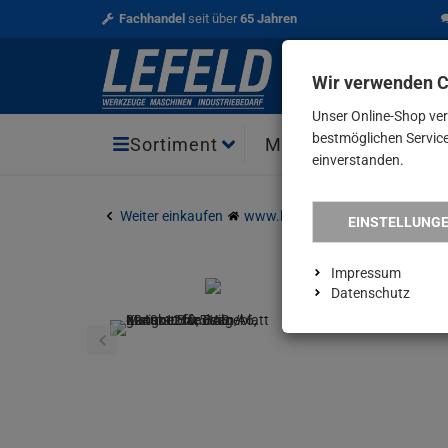
Fachhandel
seit über
65 Jahren
Wir verwenden 
Unser Online-Shop ve
bestmöglichen Service 
Aktio
Sortiment
Marken
einverstanden.
Weiter einkaufen
www.lefeld.de
Verbrauchsmat
EINSTELLUNG
Impressum
Datenschutz