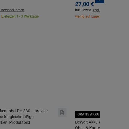
27,
00
€
. Versandkosten
inkl. MwSt.
zzgl. Versandkosten
 |
Lieferzeit 1 - 3 Werktage
wenig auf Lager |
Lieferzeit 1 - 3 W
GRATIS AKKU SICHERN
DeWalt Akku-Kombifräse DCW6
Ober- & Kantenfräse | Ohne A