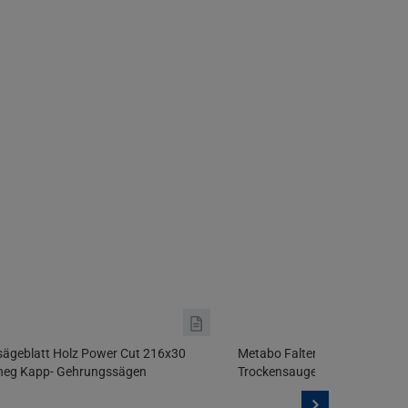
sägeblatt Holz Power Cut 216x30
Metabo Faltenfilter Staubklas
neg Kapp- Gehrungssägen
Trockensauger AS 18 L PC