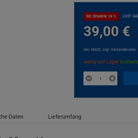
UVP:
58
SIE SPAREN: 34 %
39,
00
€
inkl. MwSt.
zzgl. Versandkosten
wenig auf Lager |
Lieferze
plus
minus
che Daten
Lieferumfang