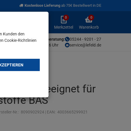
Kostenlose Lieferung
ab 75€ Bestellwert in DE
0
0
Anmelden
Merkzettel
Warenkorb
aufklappen
aufklappen
Anmelden
Merkzettel
Warenkorb
en Kunden den
Unsere Fachberatung:
05244 - 9201 - 27
en Cookie-Richtlinien
Mo-Fr von 9-16 Uhr
service@lefeld.de
KZEPTIEREN
sägeblatt
mm A6, geeignet für
stoffe BAS
steller-Nr.:
8090902924
|
EAN:
4003665299921