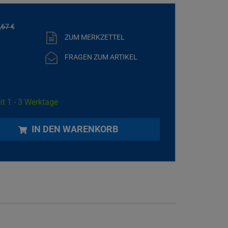
,
67
€
ZUM MERKZETTEL
FRAGEN ZUM ARTIKEL
it 1 - 3 Werktage
IN DEN WARENKORB