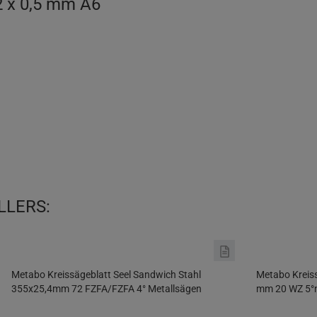
2 x 0,5 mm A6
LLERS:
Metabo Kreissägeblatt Seel Sandwich Stahl
Metabo Kreis
355x25,4mm 72 FZFA/FZFA 4° Metallsägen
mm 20 WZ 5°