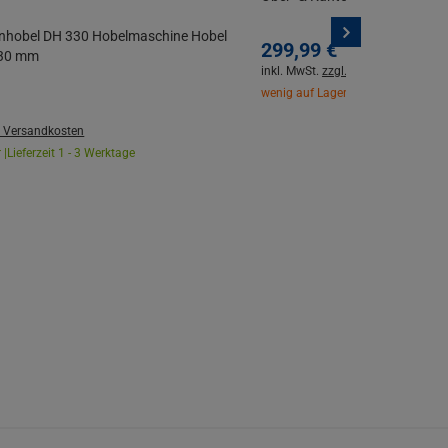
nhobel DH 330 Hobelmaschine Hobel
299,
99
€
330 mm
inkl. MwSt.
zzgl. Versandkosten
wenig auf Lager |
Lieferzeit 1 - 3 W
. Versandkosten
 |
Lieferzeit 1 - 3 Werktage