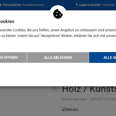
Persönlicher
Kundenservice
superschneller
Versand
Cookies
rwendet Cookies, die uns helfen, unser Angebot zu verbessern und unser
zu bieten. Indem Sie auf "Akzeptieren" klicken, erklären Sie sich mit unser
nen
Blog
erial
Metabo Bandsägeblatt 2240x12x0,5 mm A6, geeignet …
EN ÖFFNEN
ALLE ABLEHNEN
ALLE A
Metabo Band
2240x12x0,5 
Holz / Kunst
Artikel-Nummer:
10025072;0
|
Her