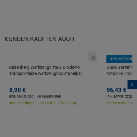
KUNDEN KAUFTEN AUCH
-10% MIT CODE
Kistenberg Werkzeugkiste X BlockPro
Güde Gartenhäc
Transportkiste Werkzeugbox stapelbar
Astdicke | 2500
Modular
8,
90
€
96,
43
€
inkl. MwSt.
zzgl. Versandkosten
inkl. MwSt.
zzgl. 
sofort verfügbar |
Lieferzeit 1 - 3 Werktage
sofort verfügbar |
L