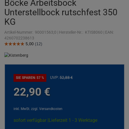
Böcke Arbeitsbock
Unterstellbock rutschfest 350
KG
Artikel-Nummer:
90001563;0
|
Hersteller-Nr.:
KTIS8060
|
EAN:
4260702238613
UVP:
52,
88
€
SIE SPAREN: 57 %
22,
90
€
inkl. MwSt.
zzgl. Versandkosten
sofort verfügbar |
Lieferzeit 1 - 3 Werktage