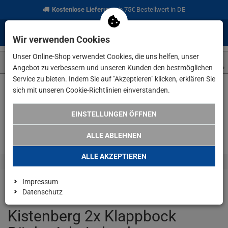
Kostenlose Lieferung
ab 75€ Bestellwert in DE
0
0
Menü
Anmelden
Merkzettel
Waren
Wir verwenden Cookies
aufklappen
aufkla
Unser Online-Shop verwendet Cookies, die uns helfen, unser
Angebot zu verbessern und unseren Kunden den bestmöglichen
Service zu bieten. Indem Sie auf "Akzeptieren" klicken, erklären Sie
sich mit unseren Cookie-Richtlinien einverstanden.
Weiter einkaufen
www.lefeld.de
Werkstatt & Elektrobedarf
EINSTELLUNGEN ÖFFNEN
ALLE ABLEHNEN
ALLE AKZEPTIEREN
Impressum
Datenschutz
Kistenberg 2x Klappbock