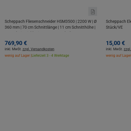
Scheppach Fliesenschneider HSM3500 | 2200 W | Ø
Scheppach El
360 mm | 70 cm Schnittlänge | 11 cm Schnitthöhe |
Stück/VE
45° Schnitt | inkl. Diamanttrennscheibe
769,
90
€
15,
00
€
inkl. MwSt.
zzgl. Versandkosten
inkl. MwSt.
zzgl
wenig auf Lager |
Lieferzeit 3 - 4 Werktage
wenig auf Lager