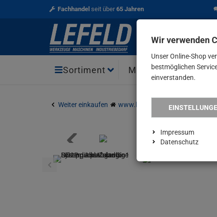
Fachhandel
seit über
65 Jahren
Wir verwenden 
Unser Online-Shop ve
bestmöglichen Service 
Aktio
Sortiment
Marken
einverstanden.
Weiter einkaufen
www.lefeld.de
Scheppach Abs
EINSTELLUNG
Impressum
Datenschutz