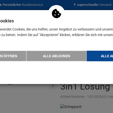
Persönlicher
Kundenservice
superschneller
Versand
Cookies
rwendet Cookies, die uns helfen, unser Angebot zu verbessern und unser
zu bieten. Indem Sie auf "Akzeptieren" klicken, erklären Sie sich mit unser
nen
Blog
aug System Absauganlage HD2P die per…
EN ÖFFNEN
ALLE ABLEHNEN
ALLE A
Scheppach 
Absauganlag
3in1 Lösung 
Artikel-Nummer:
10018354;0
|
Her