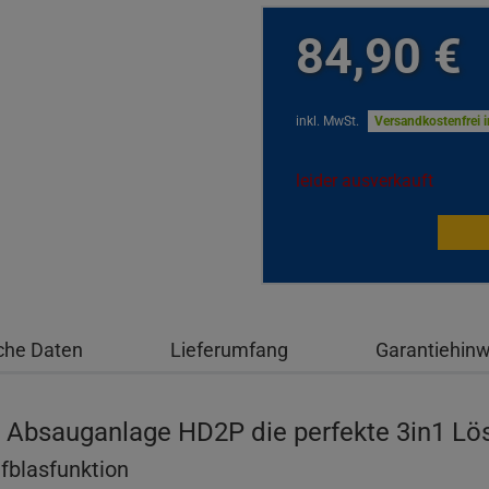
84,
90
€
inkl. MwSt.
Versandkostenfrei 
leider ausverkauft
che Daten
Lieferumfang
Garantiehin
Absauganlage HD2P die perfekte 3in1 Lös
fblasfunktion