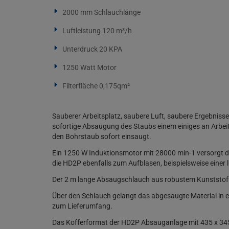
2000 mm Schlauchlänge
Luftleistung 120 m³/h
Unterdruck 20 KPA
1250 Watt Motor
Filterfläche 0,175qm²
Sauberer Arbeitsplatz, saubere Luft, saubere Ergebniss
sofortige Absaugung des Staubs einem einiges an Arbeit
den Bohrstaub sofort einsaugt.
Ein 1250 W Induktionsmotor mit 28000 min-1 versorgt d
die HD2P ebenfalls zum Aufblasen, beispielsweise einer 
Der 2 m lange Absaugschlauch aus robustem Kunststoff 
Über den Schlauch gelangt das abgesaugte Material in 
zum Lieferumfang.
Das Kofferformat der HD2P Absauganlage mit 435 x 345 