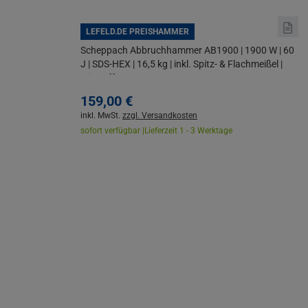
LEFELD.DE PREISHAMMER
Scheppach Abbruchhammer AB1900 | 1900 W | 60
J | SDS-HEX | 16,5 kg | inkl. Spitz- & Flachmeißel |
mit Koffer
159,
00
€
inkl. MwSt.
zzgl. Versandkosten
sofort verfügbar |
Lieferzeit 1 - 3 Werktage