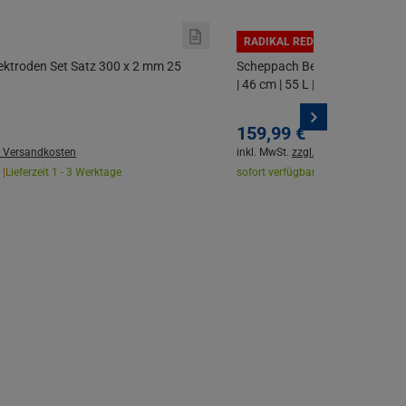
RADIKAL REDUZIERT
ektroden Set Satz 300 x 2 mm 25
Scheppach Benzin-Rasenmähe
| 46 cm | 55 L | 7 Höhen | mit 
159,
99
€
. Versandkosten
inkl. MwSt.
zzgl. Versandkosten
 |
Lieferzeit 1 - 3 Werktage
sofort verfügbar |
Lieferzeit 1 - 3 W