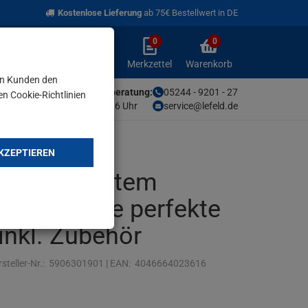
Kostenlose Lieferung
ab 75€ Bestellwert in DE
0
0
Anmelden
Merkzettel
Warenkorb
aufklappen
aufklappen
Anmelden
Merkzettel
Warenkorb
en Kunden den
Unsere Fachberatung:
05244 - 9201 - 27
en Cookie-Richtlinien
Mo-Fr von 9-16 Uhr
service@lefeld.de
KZEPTIEREN
Absaug System
e HD2P die perfekte
inkl. Zubehör
steller-Nr.:
5906301901
|
EAN:
4046664023616