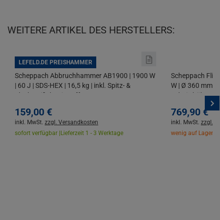
WEITERE ARTIKEL DES HERSTELLERS:
LEFELD.DE PREISHAMMER
Scheppach Abbruchhammer AB1900 | 1900 W
Scheppach Flie
| 60 J | SDS-HEX | 16,5 kg | inkl. Spitz- &
W | Ø 360 mm | 
Flachmeißel | mit Koffer
Schnitthöhe | 45°
Diamanttrennsc
159,
00
€
769,
90
€
inkl. MwSt.
zzgl. Versandkosten
inkl. MwSt.
zzgl. 
sofort verfügbar |
Lieferzeit 1 - 3 Werktage
wenig auf Lager |
L