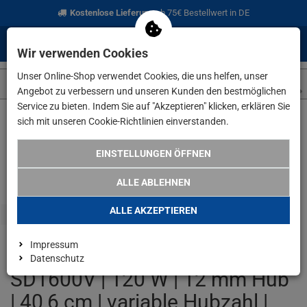
Kostenlose Lieferung
ab 75€ Bestellwert in DE
0
0
Menü
Anmelden
Merkzettel
Waren
Wir verwenden Cookies
aufklappen
aufkla
Unser Online-Shop verwendet Cookies, die uns helfen, unser
Angebot zu verbessern und unseren Kunden den bestmöglichen
Service zu bieten. Indem Sie auf "Akzeptieren" klicken, erklären Sie
sich mit unseren Cookie-Richtlinien einverstanden.
Weiter einkaufen
www.lefeld.de
Elektrowerkzeuge
Scheppa
EINSTELLUNGEN ÖFFNEN
ALLE ABLEHNEN
ALLE AKZEPTIEREN
Impressum
Scheppach Dekupiersäge
Datenschutz
SD1600V | 120 W | 12 mm Hub
| 40,6 cm | variable Hubzahl |