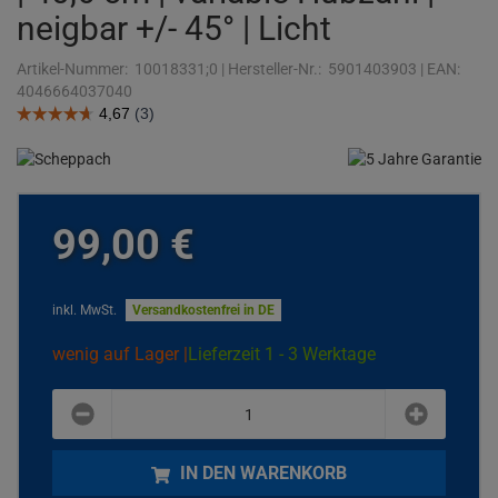
neigbar +/- 45° | Licht
Artikel-Nummer:
10018331;0
|
Hersteller-Nr.:
5901403903
|
EAN:
4046664037040
99,
00
€
inkl. MwSt.
Versandkostenfrei in DE
wenig auf Lager |
Lieferzeit 1 - 3 Werktage
plus
minus
IN DEN WARENKORB