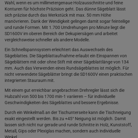
Wahl, wenn es um millimetergenaue Holzausschnitte und feine
Konturen für höchste Präzision geht. Das dünne Sägeblatt lässt
sich präzise durch das Werkstück mit max. 50 mm Höhe
manövrieren. Dank der Wendigkeit gelingen damit sogar feinteilige
und runde Formen. Mit 1.700 Umdrehungen pro Minute liegt die
SD1600V im oberen Bereich der Dekupiersägen und arbeitet
vergleichsweise schneller als andere Modelle.
Ein Schnellspannsystem erleichtert das Auswechseln des
Sägeblattes. Die Sägeblattaufnahme erlaubt ein Einspannen von
Sägeblättern mit oder ohne Stift mit einer Sägeblattlänge von 134
mm. Auch das Verwenden eines Rundsägeblattes ist möglich. Für
nicht verwendete Sägeblätter bringt die SD1600V einen praktischen
integrierten Stauraum mit.
Mit einem gut erreichbar angebrachten Drehregler lässt sich die
Hubzahl von 500 bis 1700 min-1 variieren – für individuelle
Geschwindigkeiten des Sägeblattes und bessere Ergebnisse.
Durch ein Winkelmaß an der Tischunterseite kann die Tischneigung
exakt eingestellt werden. Bis zu +45° Neigung ist möglich. Damit
lassen sich nicht nur gerade und runde Schnitte in Holz, Kunststoff,
Metall, Gips oder Plexiglas machen, sondern auch individuelle
Winkel.