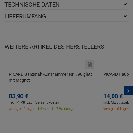
TECHNISCHE DATEN
LIEFERUMFANG
WEITERE ARTIKEL DES HERSTELLERS:
PICARD Ganzstahl-Latthammer, Nr. 790 glatt
PICARD Haubrüc
mit Magnet
83,
90
€
14,
00
€
inkl. MwSt.
zzgl. Versandkosten
inkl. MwSt.
zzgl. 
wenig auf Lager |
Lieferzeit 1 - 3 Werktage
wenig auf Lager |
L