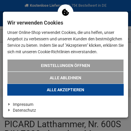
Kostenlose Lieferung
ab 75€ Bestellwert in DE
0
0
Menü
Anmelden
Merkzettel
Waren
Wir verwenden Cookies
aufklappen
aufkla
Unser Online-Shop verwendet Cookies, die uns helfen, unser
Angebot zu verbessern und unseren Kunden den bestmöglichen
Service zu bieten. Indem Sie auf "Akzeptieren" klicken, erklären Sie
sich mit unseren Cookie-Richtlinien einverstanden.
Weiter einkaufen
www.lefeld.de
Angebote
PICARD Latthamm
EINSTELLUNGEN ÖFFNEN
ALLE ABLEHNEN
ALLE AKZEPTIEREN
Impressum
Datenschutz
PICARD Latthammer, Nr. 600S