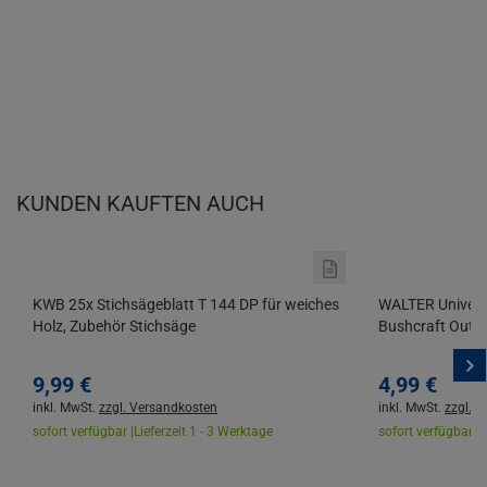
KUNDEN KAUFTEN AUCH
KWB 25x Stichsägeblatt T 144 DP für weiches
WALTER Univers
Holz, Zubehör Stichsäge
Bushcraft Outd
9,
99
€
4,
99
€
inkl. MwSt.
zzgl. Versandkosten
inkl. MwSt.
zzgl. 
sofort verfügbar |
Lieferzeit 1 - 3 Werktage
sofort verfügbar |
L