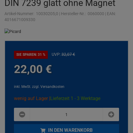
DIN 7239 glatt ohne Magnet
Artikel-Nummer:
10030205;0
|
Hersteller-Nr.:
0060000
|
EAN:
4016671009330
UVP:
32,
07
€
SIE SPAREN: 31 %
22,
00
€
inkl. MwSt.
zzgl. Versandkosten
wenig auf Lager |
Lieferzeit 1 - 3 Werktage
plus
minus
IN DEN WARENKORB