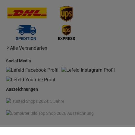
Alle Versandarten
Social Media
Auszeichnungen
* Preisangaben inkl. gesetzl. MwSt. und zzgl.
Versandkosten