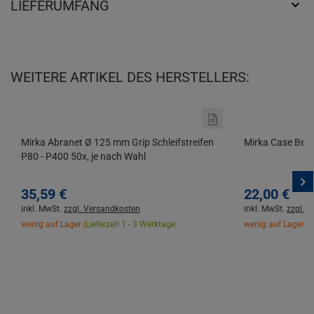
LIEFERUMFANG
WEITERE ARTIKEL DES HERSTELLERS:
Mirka Abranet Ø 125 mm Grip Schleifstreifen
Mirka Case Befe
P80 - P400 50x, je nach Wahl
35,
59
€
22,
00
€
inkl. MwSt.
zzgl. Versandkosten
inkl. MwSt.
zzgl. 
wenig auf Lager |
Lieferzeit 1 - 3 Werktage
wenig auf Lager |
L