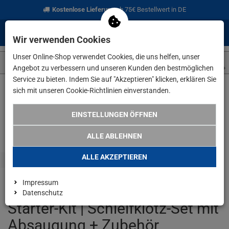
Kostenlose Lieferung
ab 75€ Bestellwert in DE
0
0
Menü
Anmelden
Merkzettel
Waren
Wir verwenden Cookies
aufklappen
aufkla
Unser Online-Shop verwendet Cookies, die uns helfen, unser
Angebot zu verbessern und unseren Kunden den bestmöglichen
Service zu bieten. Indem Sie auf "Akzeptieren" klicken, erklären Sie
sich mit unseren Cookie-Richtlinien einverstanden.
Weiter einkaufen
www.lefeld.de
Handwerkzeuge
Mirka Hand
EINSTELLUNGEN ÖFFNEN
ALLE ABLEHNEN
ALLE AKZEPTIEREN
Impressum
Mirka Handy Handschleifer
Datenschutz
Starter-Kit | Schleifklotz-Set mit
Absaugung + Zubehör