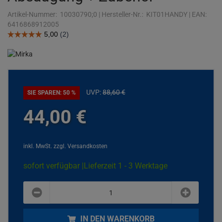
Artikel-Nummer:
10030790;0
|
Hersteller-Nr.:
KIT01HANDY
|
EAN:
6416868912005
UVP:
88,
60
€
SIE SPAREN: 50 %
44,
00
€
inkl. MwSt.
zzgl. Versandkosten
sofort verfügbar |
Lieferzeit 1 - 3 Werktage
plus
minus
IN DEN WARENKORB