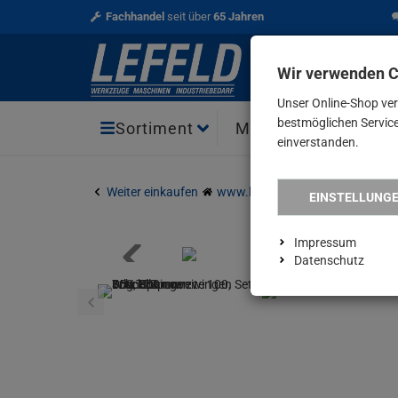
Fachhandel
seit über
65 Jahren
Wir verwenden 
Unser Online-Shop ve
bestmöglichen Service 
Aktio
Sortiment
Marken
einverstanden.
Weiter einkaufen
www.lefeld.de
Angebote
WA
EINSTELLUNG
Impressum
Datenschutz