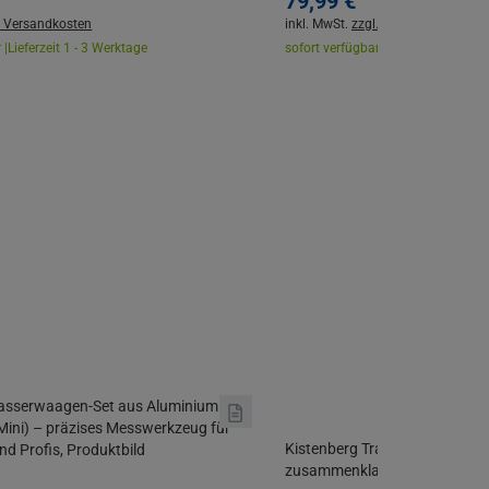
79,
99
€
. Versandkosten
inkl. MwSt.
zzgl. Versandkosten
 |
Lieferzeit 1 - 3 Werktage
sofort verfügbar |
Lieferzeit 1 - 3 W
Kistenberg Transportwagen W
zusammenklappbar Aluminium