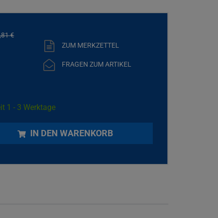
,
81
€
ZUM MERKZETTEL
FRAGEN ZUM ARTIKEL
it 1 - 3 Werktage
IN DEN WARENKORB