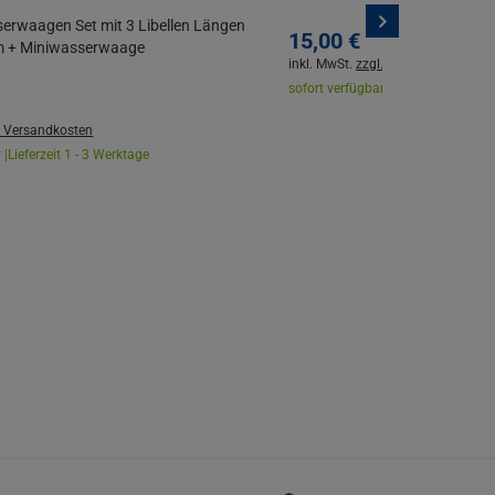
rwaagen Set mit 3 Libellen Längen
15,
00
€
cm + Miniwasserwaage
inkl. MwSt.
zzgl. Versandkosten
sofort verfügbar |
Lieferzeit 1 - 3 W
. Versandkosten
 |
Lieferzeit 1 - 3 Werktage