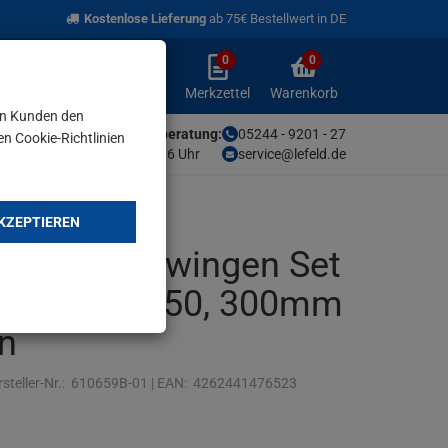
Kostenlose Lieferung
ab 75€ Bestellwert in DE
0
0
Anmelden
Merkzettel
Warenkorb
aufklappen
aufklappen
Anmelden
Merkzettel
Warenkorb
en Kunden den
Unsere Fachberatung:
05244 - 9201 - 27
en Cookie-Richtlinien
Mo-Fr von 9-16 Uhr
service@lefeld.de
KZEPTIEREN
ellspannzwingen Set
eite 100, 150, 300mm
n
steller-Nr.:
610659B-01
|
EAN:
4262441476523