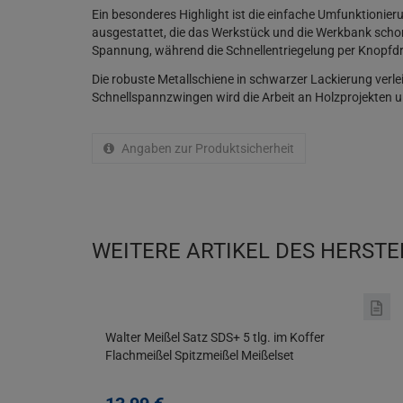
Ein besonderes Highlight ist die einfache Umfunktionie
ausgestattet, die das Werkstück und die Werkbank schon
Spannung, während die Schnellentriegelung per Knopfdr
Die robuste Metallschiene in schwarzer Lackierung verle
Schnellspannzwingen wird die Arbeit an Holzprojekten un
Angaben zur Produktsicherheit
WEITERE ARTIKEL DES HERSTE
Walter Meißel Satz SDS+ 5 tlg. im Koffer
Flachmeißel Spitzmeißel Meißelset