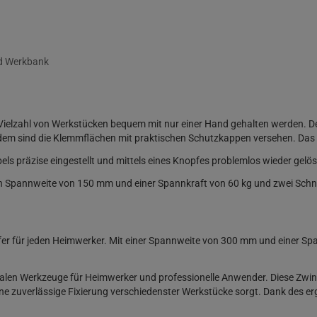
d Werkbank
elzahl von Werkstücken bequem mit nur einer Hand gehalten werden. Der 
rdem sind die Klemmflächen mit praktischen Schutzkappen versehen. Das 
ls präzise eingestellt und mittels eines Knopfes problemlos wieder gelö
en Spannweite von 150 mm und einer Spannkraft von 60 kg und zwei Schn
fer für jeden Heimwerker. Mit einer Spannweite von 300 mm und einer Sp
dealen Werkzeuge für Heimwerker und professionelle Anwender. Diese Zwi
ne zuverlässige Fixierung verschiedenster Werkstücke sorgt. Dank des e