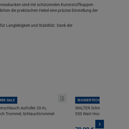
 Anpressbacken sind mit schützenden Kunststoffkappen
hen die praktischen Hebel eine präzise Einstellung der
ür Langlebigkeit und Stabilität. Dank der
NIK SALE
WASSERTECHNIK SALE
nschlauch Aufroller 20 m,
WALTER Schmutzwasser Tauc
ch Trommel, Schlauchtrommel
550 Watt Hochwasser Set + S