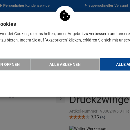
Persönlicher
Kundenservice
superschneller
Versand
Cookies
rwendet Cookies, die uns helfen, unser Angebot zu verbessern und unser
zu bieten. Indem Sie auf "Akzeptieren" klicken, erklären Sie sich mit unser
nen
Blog
LTER Schnellspannzwingen Set 6tlg. Spannweite 1…
EN ÖFFNEN
ALLE ABLEHNEN
ALLE A
WALTER Schn
6tlg. Spannw
Druckzwinge
Artikel-Nummer:
90002496;0
|
Her