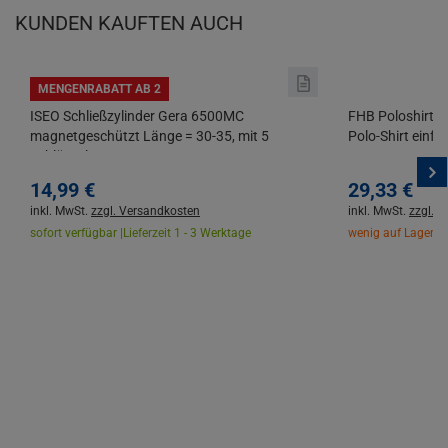
KUNDEN KAUFTEN AUCH
MENGENRABATT AB 2
ISEO Schließzylinder Gera 6500MC
FHB Poloshirt D
magnetgeschützt Länge = 30-35, mit 5
Polo-Shirt einfa
Schlüsseln
14,
99
€
29,
33
€
inkl. MwSt.
zzgl. Versandkosten
inkl. MwSt.
zzgl. 
sofort verfügbar |
Lieferzeit 1 - 3 Werktage
wenig auf Lager |
L