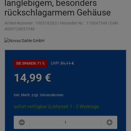
langlebigem, besonders
rückschlagarmem Gehäuse
Artikel-Nummer:
10031828;0
|
Hersteller-Nr.:
110047349
|
EAN:
4009729057346
UVP:
51,
11
€
SIE SPAREN: 71 %
14,
99
€
inkl. MwSt.
zzgl. Versandkosten
sofort verfügbar |
Lieferzeit 1 - 3 Werktage
plus
minus