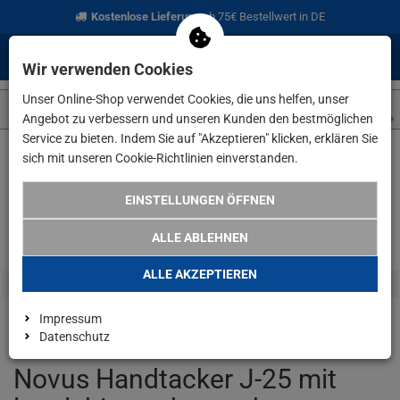
Kostenlose Lieferung
ab 75€ Bestellwert in DE
0
0
Menü
Anmelden
Merkzettel
Waren
Wir verwenden Cookies
aufklappen
aufkla
Unser Online-Shop verwendet Cookies, die uns helfen, unser
Angebot zu verbessern und unseren Kunden den bestmöglichen
Service zu bieten. Indem Sie auf "Akzeptieren" klicken, erklären Sie
sich mit unseren Cookie-Richtlinien einverstanden.
Weiter einkaufen
www.lefeld.de
Angebote
Novus Handtacke
EINSTELLUNGEN ÖFFNEN
ALLE ABLEHNEN
ALLE AKZEPTIEREN
Impressum
Datenschutz
Novus Handtacker J-25 mit