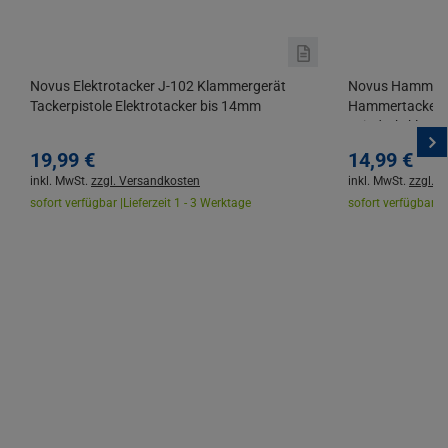
Novus Elektrotacker J-102 Klammergerät
Novus Hammerta
Tackerpistole Elektrotacker bis 14mm
Hammertacker z
Feindrahtklam
19,
99
€
14,
99
€
inkl. MwSt.
zzgl. Versandkosten
inkl. MwSt.
zzgl. 
sofort verfügbar |
Lieferzeit 1 - 3 Werktage
sofort verfügbar |
L