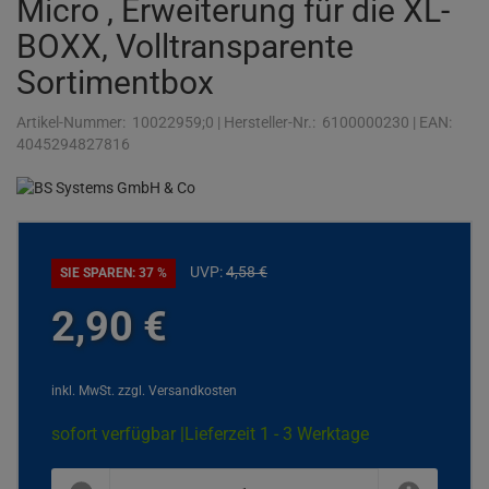
Micro , Erweiterung für die XL-
BOXX, Volltransparente
Sortimentbox
Artikel-Nummer:
10022959;0
|
Hersteller-Nr.:
6100000230
|
EAN:
4045294827816
UVP:
4,
58
€
SIE SPAREN: 37 %
2,
90
€
inkl. MwSt.
zzgl. Versandkosten
sofort verfügbar |
Lieferzeit 1 - 3 Werktage
plus
minus