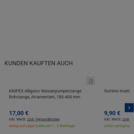
KUNDEN KAUFTEN AUCH
KNIPEX Alligator Wasserpumpenzange
Sortimo Insetbo
Rohrzange, Atramentiert, 180-400 mm
17,
00
€
9,
90
€
inkl. MwSt.
zzgl. Versandkosten
inkl. MwSt.
zzgl. 
wenig auf Lager |
Lieferzeit 1 - 3 Werktage
sofort verfügbar |
L