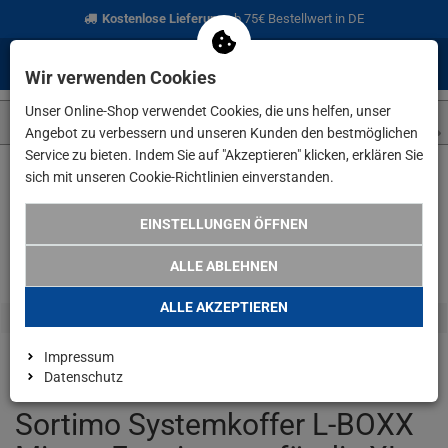
Kostenlose Lieferung
ab 75€ Bestellwert in DE
0
0
Menü
Anmelden
Merkzettel
Waren
Wir verwenden Cookies
aufklappen
aufkla
Unser Online-Shop verwendet Cookies, die uns helfen, unser
Angebot zu verbessern und unseren Kunden den bestmöglichen
Service zu bieten. Indem Sie auf "Akzeptieren" klicken, erklären Sie
sich mit unseren Cookie-Richtlinien einverstanden.
Weiter einkaufen
www.lefeld.de
Werkzeugaufbewahrung & Tr
EINSTELLUNGEN ÖFFNEN
ALLE ABLEHNEN
ALLE AKZEPTIEREN
Impressum
Datenschutz
Sortimo Systemkoffer L-BOXX