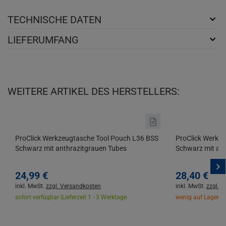
TECHNISCHE DATEN
LIEFERUMFANG
WEITERE ARTIKEL DES HERSTELLERS:
ProClick Werkzeugtasche Tool Pouch L36 BSS
ProClick Werkz
Schwarz mit anthrazitgrauen Tubes
Schwarz mit an
24,
99
€
28,
40
€
inkl. MwSt.
zzgl. Versandkosten
inkl. MwSt.
zzgl. 
sofort verfügbar |
Lieferzeit 1 - 3 Werktage
wenig auf Lager |
L