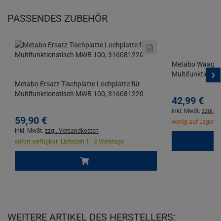
PASSENDES ZUBEHÖR
Metabo Waagre
Multifunktionst
Metabo Ersatz Tischplatte Lochplatte für
Multifunktionstisch MWB 100, 316081220
42,
99
€
inkl. MwSt.
zzgl. 
59,
90
€
wenig auf Lager |
L
inkl. MwSt.
zzgl. Versandkosten
sofort verfügbar |
Lieferzeit 1 - 3 Werktage
WEITERE ARTIKEL DES HERSTELLERS: