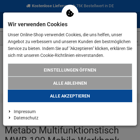
Kostenlose Lieferung
ab 75€ Bestellwert in DE
0
0
Menü
Anmelden
Merkzettel
Waren
Wir verwenden Cookies
aufklappen
aufkla
Unser Online-Shop verwendet Cookies, die uns helfen, unser
Angebot zu verbessern und unseren Kunden den bestmöglichen
Service zu bieten. Indem Sie auf "Akzeptieren" klicken, erklären Sie
sich mit unseren Cookie-Richtlinien einverstanden.
Weiter einkaufen
www.lefeld.de
Angebote
Metabo Multifu
EINSTELLUNGEN ÖFFNEN
ALLE ABLEHNEN
ALLE AKZEPTIEREN
Impressum
Datenschutz
Metabo Multifunktionstisch