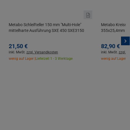
Metabo Schleifteller 150 mm "Multi-Hole"
Metabo Kreissäg
mittelharte Ausführung SXE 450 SXE3150
355x25,4mm 72 
21,
50
€
82,
90
€
inkl. MwSt.
zzgl. Versandkosten
inkl. MwSt.
zzgl. 
wenig auf Lager |
Lieferzeit 1 - 3 Werktage
wenig auf Lager |
L