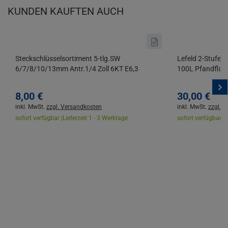
KUNDEN KAUFTEN AUCH
Steckschlüsselsortiment 5-tlg.SW
Lefeld 2-Stufen
6/7/8/10/13mm Antr.1/4 Zoll 6KT E6,3
100L Pfandflasc
PROMAT
8,
00
€
30,
00
€
inkl. MwSt.
zzgl. Versandkosten
inkl. MwSt.
zzgl. 
sofort verfügbar |
Lieferzeit 1 - 3 Werktage
sofort verfügbar |
L