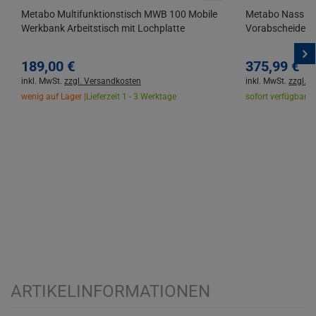
Metabo Multifunktionstisch MWB 100 Mobile
Metabo Nass Tr
Werkbank Arbeitstisch mit Lochplatte
Vorabscheider 
189,
00
€
375,
99
€
inkl. MwSt.
zzgl. Versandkosten
inkl. MwSt.
zzgl. 
wenig auf Lager |
Lieferzeit 1 - 3 Werktage
sofort verfügbar |
L
ARTIKELINFORMATIONEN