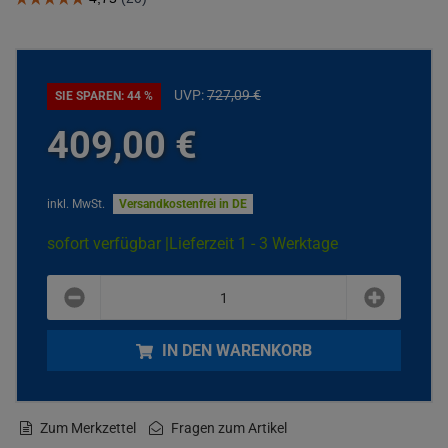
UVP:
727,
09
€
SIE SPAREN: 44 %
409,
00
€
inkl. MwSt.
Versandkostenfrei in DE
sofort verfügbar |
Lieferzeit 1 - 3 Werktage
plus
minus
IN DEN WARENKORB
Zum Merkzettel
Fragen zum Artikel