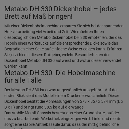
Metabo DH 330 Dickenhobel – jedes
Brett auf Maß bringen!
Mit einer Dickenhobelmaschine ersparen Sie sich bei der spanenden
Holzverarbeitung viel Arbeit und Zeit. Wir möchten Ihnen
diesbezüglich den Metabo Dickenhobel DH 330 empfehlen, der das
Hobeln eines Werkstücks auf die entsprechende Dicke sowie das
Begradigen einer Seite auf einfache Weise erledigen kann. Erfahren
Sie jetzt hier in diesem Ratgeber, welche Besonderheiten der
Dickenhobel Metabo DH 330 aufweist und wofür dieser verwendet
werden kann.
Metabo DH 330: Die Hobelmaschine
für alle Fälle
Der Metabo DH 330 ist etwas ungewöhnlich ausgeführt. Auf den
ersten Blick sieht das Modell einem Drucker etwas ähnlich. Dieser
Dickenhobel besitzt die Abmessungen von 579 x 857 x 574 mm (L x
B x H) und bringt rund 38,5 kg auf die Waage.
Das stabile Metall-Chassis besteht aus einer Grundplatte, auf der
das zu bearbeitende Werkstück eingezogen wird. Links und rechts
sorgt eine stabile Antriebssäule dafür, dass der mittig befindliche