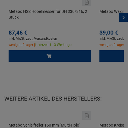
Metabo HSS Hobelmesser für DH 330/316, 2
Metabo Waxilit 
Stück
87,
46
€
39,
00
€
inkl. MwSt.
zzgl. Versandkosten
inkl. MwSt.
zzgl. 
wenig auf Lager |
Lieferzeit 1 - 3 Werktage
wenig auf Lager |
L
WEITERE ARTIKEL DES HERSTELLERS:
Metabo Schleifteller 150 mm "Multi-Hole"
Metabo Kreissäg