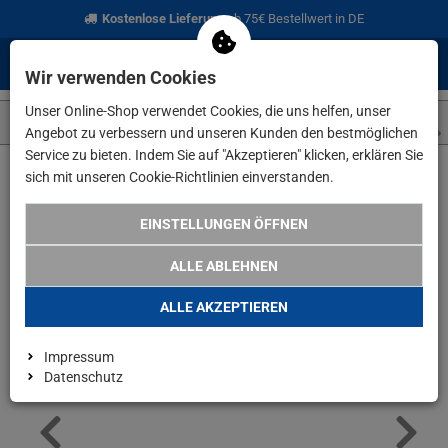
Kostenlose Lieferung
ab 75€ Bestellwert in DE
0
0
Menü
Anmelden
Merkzettel
Waren
Wir verwenden Cookies
aufklappen
aufkla
Unser Online-Shop verwendet Cookies, die uns helfen, unser
Angebot zu verbessern und unseren Kunden den bestmöglichen
Service zu bieten. Indem Sie auf "Akzeptieren" klicken, erklären Sie
sich mit unseren Cookie-Richtlinien einverstanden.
Weiter einkaufen
www.lefeld.de
Elektrowerkzeuge
Metabo 
EINSTELLUNGEN ÖFFNEN
ALLE ABLEHNEN
ALLE AKZEPTIEREN
Impressum
Datenschutz