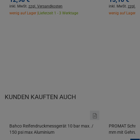
inkl. MwSt.
zzgl. Versandkosten
inkl. MwSt.
zzgl. 
wenig auf Lager |
Lieferzeit 1 - 3 Werktage
wenig auf Lager |
L
KUNDEN KAUFTEN AUCH
Bahco Reifendruckmessgerät 10 bar max. /
PROMAT Schrein
150 psi max Aluminium
mm mit Gehrun