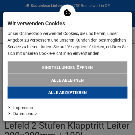
Kostenlose Lieferung
ab 75€ Bestellwert in DE
0
0
Menü
Anmelden
Merkzettel
Waren
Wir verwenden Cookies
aufklappen
aufkla
Unser Online-Shop verwendet Cookies, die uns helfen, unser
Angebot zu verbessern und unseren Kunden den bestmöglichen
Service zu bieten. Indem Sie auf "Akzeptieren" klicken, erklären Sie
sich mit unseren Cookie-Richtlinien einverstanden.
Weiter einkaufen
www.lefeld.de
Angebote
Lefeld 2-Stufen
EINSTELLUNGEN ÖFFNEN
ALLE ABLEHNEN
ALLE AKZEPTIEREN
Impressum
Datenschutz
Lefeld 2-Stufen Klapptritt Leiter