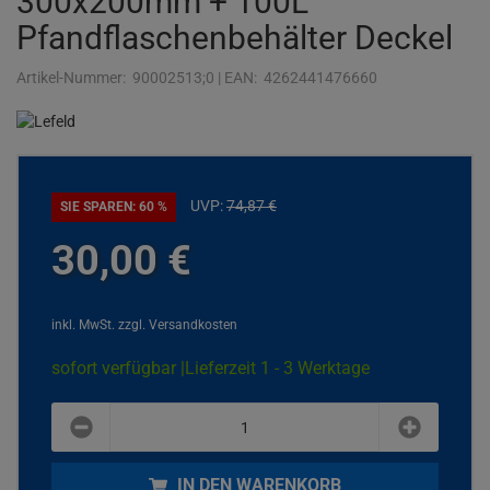
300x200mm + 100L
Pfandflaschenbehälter Deckel
Artikel-Nummer:
90002513;0
|
EAN:
4262441476660
UVP:
74,
87
€
SIE SPAREN: 60 %
30,
00
€
inkl. MwSt.
zzgl. Versandkosten
sofort verfügbar |
Lieferzeit 1 - 3 Werktage
plus
minus
IN DEN WARENKORB