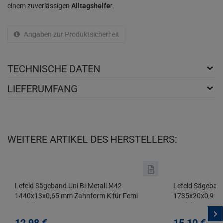
einem zuverlässigen
Alltagshelfer
.
Angaben zur Produktsicherheit
TECHNISCHE DATEN
LIEFERUMFANG
WEITERE ARTIKEL DES HERSTELLERS:
Lefeld Sägeband Uni Bi-Metall M42
Lefeld Sägeband
1440x13x0,65 mm Zahnform K für Femi
1735x20x0,9 mm
Modelle
Modelle
12,
98
€
15,
10
€