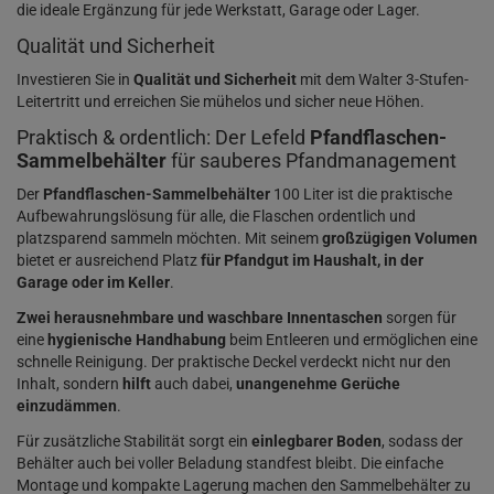
die ideale Ergänzung für jede Werkstatt, Garage oder Lager.
Qualität und Sicherheit
Investieren Sie in
Qualität und Sicherheit
mit dem Walter 3-Stufen-
Leitertritt und erreichen Sie mühelos und sicher neue Höhen.
Praktisch & ordentlich: Der Lefeld
Pfandflaschen-
Sammelbehälter
für sauberes Pfandmanagement
Der
Pfandflaschen-Sammelbehälter
100 Liter ist die praktische
Aufbewahrungslösung für alle, die Flaschen ordentlich und
platzsparend sammeln möchten. Mit seinem
großzügigen Volumen
bietet er ausreichend Platz
für Pfandgut im Haushalt, in der
Garage oder im Keller
.
Zwei herausnehmbare und waschbare Innentaschen
sorgen für
eine
hygienische Handhabung
beim Entleeren und ermöglichen eine
schnelle Reinigung. Der praktische Deckel verdeckt nicht nur den
Inhalt, sondern
hilft
auch dabei,
unangenehme Gerüche
einzudämmen
.
Für zusätzliche Stabilität sorgt ein
einlegbarer Boden
, sodass der
Behälter auch bei voller Beladung standfest bleibt. Die einfache
Montage und kompakte Lagerung machen den Sammelbehälter zu