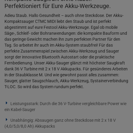
Perfektioniert für Eure Akku-Werkzeuge.
Adieu Staub. Hallo Gesundheit – auch ohne Steckdose. Der Akku-
Kompaktsauger CTMC MIDI liebt den Staub und ist perfekt
abgestimmt auf eure Festool Akku-Werkzeuge. Egal ob mobile
Säge-, Schleif- oder Bohranwendungen: die kompakte Bauform und
das geringe Gewicht machen ihn zum perfekten Partner für den
Tag. So arbeitet ihr auch im Akku-System staubfrei! Für das
perfekte Zusammenspiel zwischen Akku-Werkzeug und Sauger
sorgt der innovative Bluetooth Autostart oder die praktische
Fernbedienung. Unser Akku-Sauger glänzt mit höchster Saugkraft
dank 36 V Turbine mit 2 x 18 V Akkupacks. Für gesünderes Arbeiten
in der Staubklasse M. Und wie gewohnt passt alles zusammen:
Sauger, glatter Saugschlauch, Akku-Werkzeug, Systainerverbindung
T-LOC. So wird das System rundum perfekt.
Leistungsstark: Durch die 36 V-Turbine vergleichbare Power wie
ein Kabel-Sauger
Unabhängig: Absaugen ganz ohne Steckdose mit 2 x 18 V
(4,0/5,0/8,0 Ah) Akkupacks