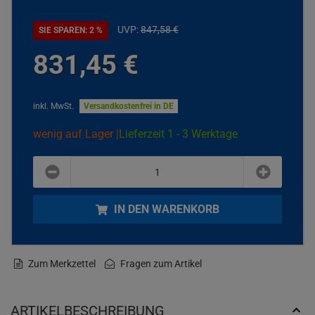
UVP:
847,
58
€
SIE SPAREN: 2 %
831,
45
€
inkl. MwSt.
Versandkostenfrei in DE
wenig auf Lager |
Lieferzeit 1 - 3 Werktage
plus
minus
IN DEN WARENKORB
Zum Merkzettel
Fragen zum Artikel
ARTIKELBESCHREIBUNG