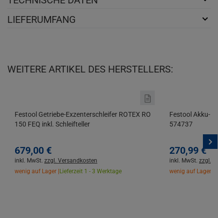
TECHNISCHE DATEN
LIEFERUMFANG
WEITERE ARTIKEL DES HERSTELLERS:
Festool Getriebe-Exzenterschleifer ROTEX RO
Festool Akku-Bo
150 FEQ inkl. Schleifteller
574737
679,
00
€
270,
99
€
inkl. MwSt.
zzgl. Versandkosten
inkl. MwSt.
zzgl. 
wenig auf Lager |
Lieferzeit 1 - 3 Werktage
wenig auf Lager |
L