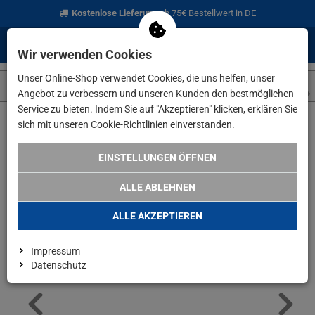
Kostenlose Lieferung
ab 75€ Bestellwert in DE
0
0
Menü
Anmelden
Merkzettel
Waren
Wir verwenden Cookies
aufklappen
aufkla
Unser Online-Shop verwendet Cookies, die uns helfen, unser
Angebot zu verbessern und unseren Kunden den bestmöglichen
Service zu bieten. Indem Sie auf "Akzeptieren" klicken, erklären Sie
sich mit unseren Cookie-Richtlinien einverstanden.
Weiter einkaufen
www.lefeld.de
Elektrowerkzeuge
Festool
EINSTELLUNGEN ÖFFNEN
ALLE ABLEHNEN
ALLE AKZEPTIEREN
Impressum
Datenschutz