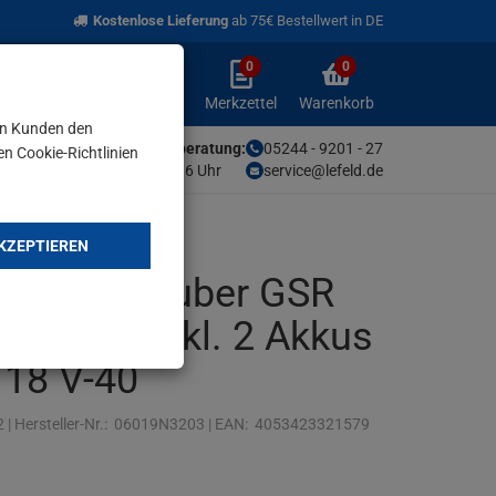
Kostenlose Lieferung
ab 75€ Bestellwert in DE
0
0
Anmelden
Merkzettel
Warenkorb
aufklappen
aufklappen
Anmelden
Merkzettel
Warenkorb
en Kunden den
Unsere Fachberatung:
05244 - 9201 - 27
en Cookie-Richtlinien
Mo-Fr von 9-16 Uhr
service@lefeld.de
KZEPTIEREN
Bohrschrauber GSR
ssional inkl. 2 Akkus
 18 V-40
2
|
Hersteller-Nr.:
06019N3203
|
EAN:
4053423321579