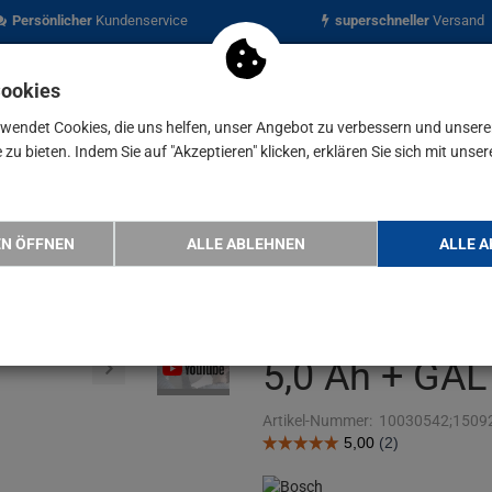
Persönlicher
Kundenservice
superschneller
Versand
Cookies
rwendet Cookies, die uns helfen, unser Angebot zu verbessern und unser
zu bieten. Indem Sie auf "Akzeptieren" klicken, erklären Sie sich mit unser
nen
Blog
uge
Bosch Akku-Bohrschrauber GSR 18 V-65 Professional…
EN ÖFFNEN
ALLE ABLEHNEN
ALLE A
Bosch Akku-
18 V-65 Profe
5,0 Ah + GAL
Artikel-Nummer:
10030542;1509