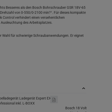
ichts Besseres als den Bosch Bohrschrauber GSR 18V-65
 Drehzahl von 0-550/0-2100 min?¹. Für dieses kompakte
 Control verhindert einen versehentlichen
e Ausleuchtung des Arbeitsplatzes.
der Wahl für schwierige Schraubanwendungen. Er eignet
Bosch 18 Volt Akku Starter Se