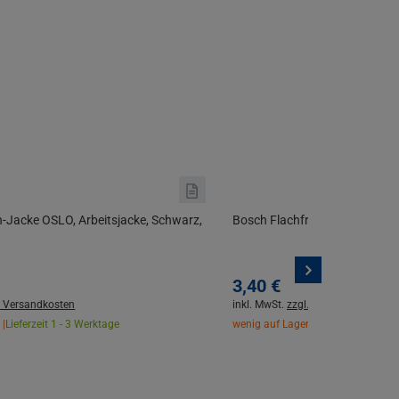
n-Jacke OSLO, Arbeitsjacke, Schwarz,
Bosch Flachfräsbohrer Expert
3,
40
€
. Versandkosten
inkl. MwSt.
zzgl. Versandkosten
 |
Lieferzeit 1 - 3 Werktage
wenig auf Lager |
Lieferzeit 1 - 3 W