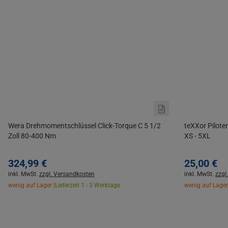
Wera Drehmomentschlüssel Click-Torque C 5 1/2
teXXor Pilote
Zoll 80-400 Nm
XS - 5XL
324,
99
€
25,
00
€
inkl. MwSt.
zzgl. Versandkosten
inkl. MwSt.
zzgl
wenig auf Lager |
Lieferzeit 1 - 3 Werktage
wenig auf Lager