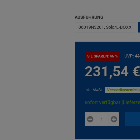
AUSFÜHRUNG
06019N3201, Solo/L-BOXX
UVP:
43
SIE SPAREN: 46 %
231,
54
inkl. MwSt.
Versandkostenfrei 
sofort verfügbar |
Lieferze
plus
minus