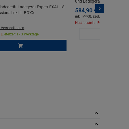
und Ladegerät EXAL 18V-160
ladegerät Ladegerät Expert EXAL 18
584,
90
€
sional inkl. L-BOXX
inkl. MwSt.
zzgl. Versandkosten
Nachbestellt | Benachrichtigung ak
. Versandkosten
Benachrich
 |
Lieferzeit 1 - 3 Werktage