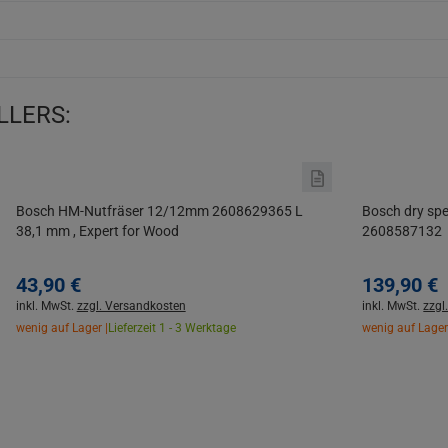
LLERS:
Bosch HM-Nutfräser 12/12mm 2608629365 L
Bosch dry sp
38,1 mm , Expert for Wood
2608587132
43,
90
€
139,
90
€
inkl. MwSt.
zzgl. Versandkosten
inkl. MwSt.
zzgl
wenig auf Lager |
Lieferzeit 1 - 3 Werktage
wenig auf Lager