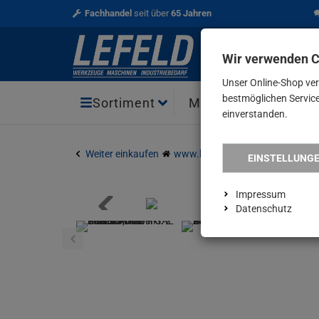
Fachhandel
seit über
65 Jahren
Wir verwenden 
Unser Online-Shop ve
bestmöglichen Service 
Aktio
Sortiment
Marken
einverstanden.
Weiter einkaufen
www.lefeld.de
Elektrowerkze
EINSTELLUNG
Impressum
Datenschutz