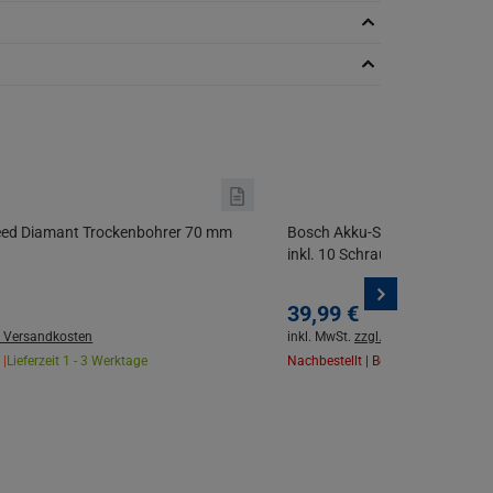
eed Diamant Trockenbohrer 70 mm
Bosch Akku-Schrauber Lithium
inkl. 10 Schrauberbits im Kart
39,
99
€
. Versandkosten
inkl. MwSt.
zzgl. Versandkosten
 |
Lieferzeit 1 - 3 Werktage
Nachbestellt | Benachrichtigung ak