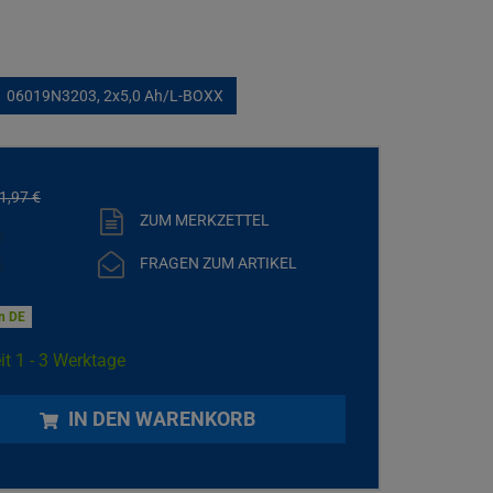
06019N3203, 2x5,0 Ah/L-BOXX
1,
97
€
ZUM MERKZETTEL
€
FRAGEN ZUM ARTIKEL
in DE
it 1 - 3 Werktage
IN DEN WARENKORB