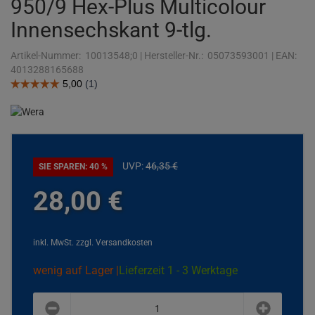
950/9 Hex-Plus Multicolour
Innensechskant 9-tlg.
Artikel-Nummer:
10013548;0
|
Hersteller-Nr.:
05073593001
|
EAN:
4013288165688
UVP:
46,
35
€
SIE SPAREN: 40 %
28,
00
€
inkl. MwSt.
zzgl. Versandkosten
wenig auf Lager |
Lieferzeit 1 - 3 Werktage
plus
minus