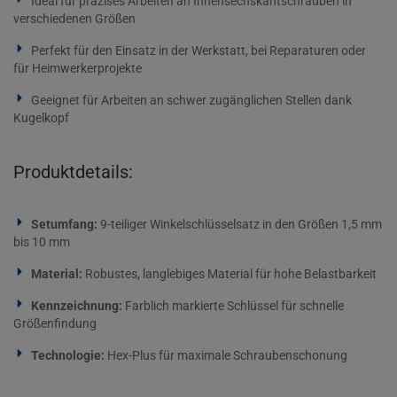
Ideal für präzises Arbeiten an Innensechskantschrauben in
verschiedenen Größen
Perfekt für den Einsatz in der Werkstatt, bei Reparaturen oder
für Heimwerkerprojekte
Geeignet für Arbeiten an schwer zugänglichen Stellen dank
Kugelkopf
Produktdetails:
Setumfang:
9-teiliger Winkelschlüsselsatz in den Größen 1,5 mm
bis 10 mm
Material:
Robustes, langlebiges Material für hohe Belastbarkeit
Kennzeichnung:
Farblich markierte Schlüssel für schnelle
Größenfindung
Technologie:
Hex-Plus für maximale Schraubenschonung