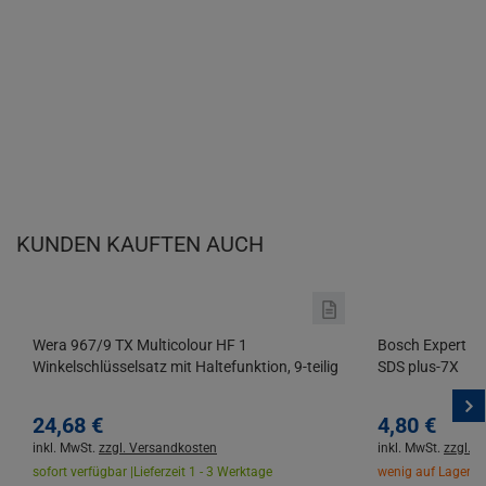
KUNDEN KAUFTEN AUCH
Wera 967/9 TX Multicolour HF 1
Bosch Expert Ge
Winkelschlüsselsatz mit Haltefunktion, 9-teilig
SDS plus-7X
24,
68
€
4,
80
€
inkl. MwSt.
zzgl. Versandkosten
inkl. MwSt.
zzgl. 
sofort verfügbar |
Lieferzeit 1 - 3 Werktage
wenig auf Lager |
L