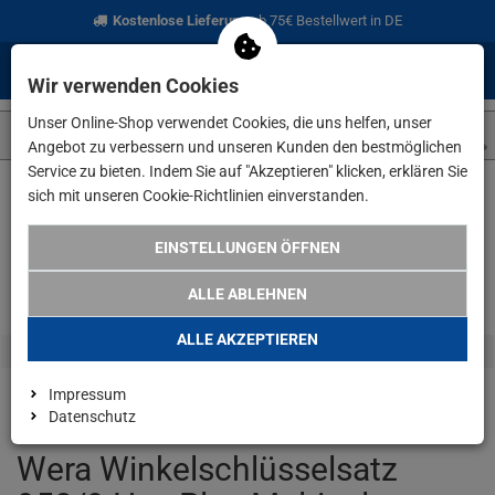
Kostenlose Lieferung
ab 75€ Bestellwert in DE
0
0
Menü
Anmelden
Merkzettel
Waren
Wir verwenden Cookies
aufklappen
aufkla
Unser Online-Shop verwendet Cookies, die uns helfen, unser
Angebot zu verbessern und unseren Kunden den bestmöglichen
Service zu bieten. Indem Sie auf "Akzeptieren" klicken, erklären Sie
sich mit unseren Cookie-Richtlinien einverstanden.
Weiter einkaufen
www.lefeld.de
Angebote
Wera Winkelschl
EINSTELLUNGEN ÖFFNEN
ALLE ABLEHNEN
ALLE AKZEPTIEREN
Impressum
Datenschutz
Wera Winkelschlüsselsatz