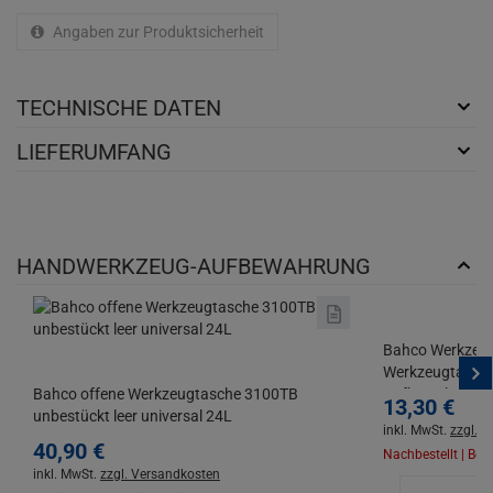
Angaben zur Produktsicherheit
TECHNISCHE DATEN
LIEFERUMFANG
HANDWERKZEUG-AUFBEWAHRUNG
Bahco Werkzeug
Werkzeugtasche
Bahco offene Werkzeugtasche 3100TB
Aufbewahrungt
13,
30
€
unbestückt leer universal 24L
inkl. MwSt.
zzgl. 
40,
90
€
Nachbestellt | Ben
inkl. MwSt.
zzgl. Versandkosten