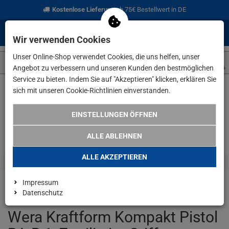
Kostenlose Lieferung
ab 75€ Bestellwert in DE
0
0
Menü
Anmelden
Merkzettel
Waren
Wir verwenden Cookies
aufklappen
aufkla
Unser Online-Shop verwendet Cookies, die uns helfen, unser
Angebot zu verbessern und unseren Kunden den bestmöglichen
Service zu bieten. Indem Sie auf "Akzeptieren" klicken, erklären Sie
sich mit unseren Cookie-Richtlinien einverstanden.
Weiter einkaufen
www.lefeld.de
Handwerkzeuge
Wera Kraf
EINSTELLUNGEN ÖFFNEN
ALLE ABLEHNEN
ALLE AKZEPTIEREN
Impressum
Datenschutz
Wera Kraftform Kompakt Pistol