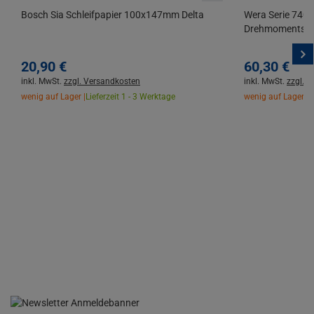
Bosch Sia Schleifpapier 100x147mm Delta
Wera Serie 7400
Drehmomentschr
20,
90
€
60,
30
€
inkl. MwSt.
zzgl. Versandkosten
inkl. MwSt.
zzgl. 
wenig auf Lager |
Lieferzeit 1 - 3 Werktage
wenig auf Lager |
L