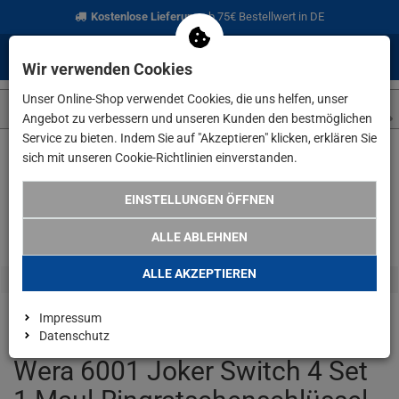
Kostenlose Lieferung
ab 75€ Bestellwert in DE
0
0
Menü
Anmelden
Merkzettel
Waren
Wir verwenden Cookies
aufklappen
aufkla
Unser Online-Shop verwendet Cookies, die uns helfen, unser
Angebot zu verbessern und unseren Kunden den bestmöglichen
Service zu bieten. Indem Sie auf "Akzeptieren" klicken, erklären Sie
sich mit unseren Cookie-Richtlinien einverstanden.
Weiter einkaufen
www.lefeld.de
Handwerkzeuge
Wera 6001
EINSTELLUNGEN ÖFFNEN
ALLE ABLEHNEN
ALLE AKZEPTIEREN
Impressum
Datenschutz
Wera 6001 Joker Switch 4 Set