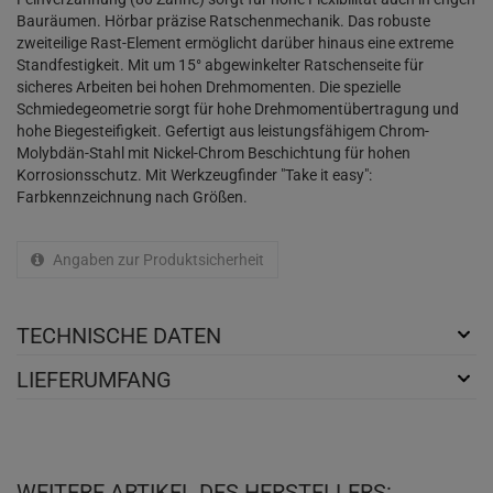
Bauräumen. Hörbar präzise Ratschenmechanik. Das robuste
zweiteilige Rast-Element ermöglicht darüber hinaus eine extreme
Standfestigkeit. Mit um 15° abgewinkelter Ratschenseite für
sicheres Arbeiten bei hohen Drehmomenten. Die spezielle
Schmiedegeometrie sorgt für hohe Drehmomentübertragung und
hohe Biegesteifigkeit. Gefertigt aus leistungsfähigem Chrom-
Molybdän-Stahl mit Nickel-Chrom Beschichtung für hohen
Korrosionsschutz. Mit Werkzeugfinder "Take it easy":
Farbkennzeichnung nach Größen.
Angaben zur Produktsicherheit
TECHNISCHE DATEN
LIEFERUMFANG
WEITERE ARTIKEL DES HERSTELLERS: