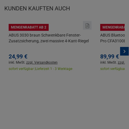
KUNDEN KAUFTEN AUCH
MENGENRABATT AB 2
MENGENRABATT
ABUS 3030 braun Schwenkbare Fenster-
ABUS Bluetooth
Zusatzsicherung, zwei massive 4-Kant-Riegel
Pro CFA3100BK 
24,
99
€
89,
99
€
inkl. MwSt.
zzgl. Versandkosten
inkl. MwSt.
zzgl. 
sofort verfügbar |
Lieferzeit 1 - 3 Werktage
sofort verfügbar |
L