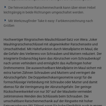
Die feinverzahnte Ratschenmechanik kann über einen Hebel
leichtgängig in beide Richtungen umgeschaltet werden.
Mit Werkzeugfinder Take it easy: Farbkennzeichnung nach
Größen
Hochwertiger Ringratschen-Maulschlüssel-Satz von Wera: Joker
Maulringratschenschlüssel mit abgewinkelter Ratschenseite und
Umschalthebel. Mit Haltefunktion durch Metallplatte im Maul, die
die Gefahr des Verlierens von Schrauben und Muttern reduziert. Der
integrierte Endanschlag kann das Abrutschen vom Schraubenkopf
nach unten verhindern und ermöglicht das Aufbringen hoher
Drehmomente. Die auswechselbare Metallplatte im Maul sichert mit
extra harten Zähnen Schrauben und Muttern und verringert die
Abrutschgefahr. Die Doppelsechskantgeometrie sorgt für die
formschlüssige Verbindung mit Schraube oder Mutter und damit
ebenso für die Verringerung der Abrutschgefahr. Der geringe
Rückschwenkwinkel von nur 30° auf der Maulseite vermeidet
zeitintensives Wenden des Schlüssels beim Schrauben. Die
umschaltbare Ratschenmechanik auf der Ringseite mit hoher
Feinverzahnung (80 Zähne) sorgt für hohe Flexibilität auch in engen