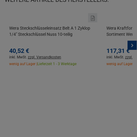
Wera Steckschlüsseleinsatz Belt A 1 Zyklop
Wera Kraftform 
1/4" Steckschlüssel Nuss 10-teilig
Sortiment Werkz
40,
52
€
117,
31
€
inkl. MwSt.
zzgl. Versandkosten
inkl. MwSt.
zzgl. 
wenig auf Lager |
Lieferzeit 1 - 3 Werktage
wenig auf Lager |
L