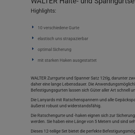
WALTER Halte- und Spanngurtset 
Highlights:
10 verschiedene Gurte
elastisch uns strapazierbar
optimal Sicherung
mit starken Haken ausgestattet
WALTER Zurrgurte und Spanner Satz 12tlg, darunter zwe
daher eine lange Lebensdauer. Die Anwendungsmöglichk
Befestigungsgurten lassen sich Güter aller Art schnell u
Die Lanyards mit Ratschenspannern und alle Gepäckspan
äußerst robust und widerstandsfähig.
Die Ratschengurte und -haken eignen sich zur Sicherun
werden. Sie haben eine Länge von 5 Metern und sind seh
Dieses 12-teilige Set bietet die perfekte Befestigungsmögl