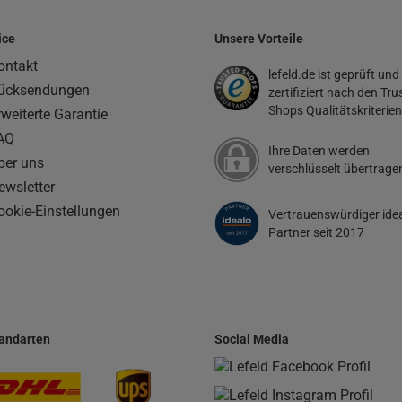
ice
Unsere Vorteile
ontakt
lefeld.de ist geprüft und
ücksendungen
zertifiziert nach den Tru
Shops Qualitätskriterien
rweiterte Garantie
AQ
Ihre Daten werden
ber uns
verschlüsselt übertrage
ewsletter
ookie-Einstellungen
Vertrauenswürdiger ide
Partner seit 2017
andarten
Social Media