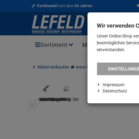
Fachhandel
seit über
65 Jahren
Wir verwenden 
Unser Online-Shop ve
bestmöglichen Service 
Aktio
Sortiment
Marken
einverstanden.
Weiter einkaufen
www.lefeld.de
WALTER Halte- 
EINSTELLUNG
Impressum
Datenschutz