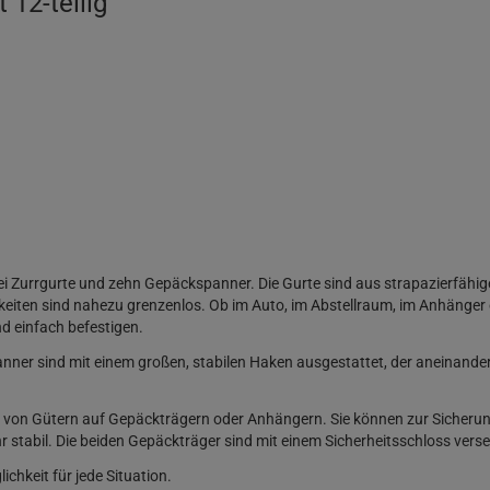
12-teilig
i Zurrgurte und zehn Gepäckspanner. Die Gurte sind aus strapazierfähig
eiten sind nahezu grenzenlos. Ob im Auto, im Abstellraum, im Anhänge
nd einfach befestigen.
ner sind mit einem großen, stabilen Haken ausgestattet, der aneinander
g von Gütern auf Gepäckträgern oder Anhängern. Sie können zur Sicher
r stabil. Die beiden Gepäckträger sind mit einem Sicherheitsschloss ver
ichkeit für jede Situation.