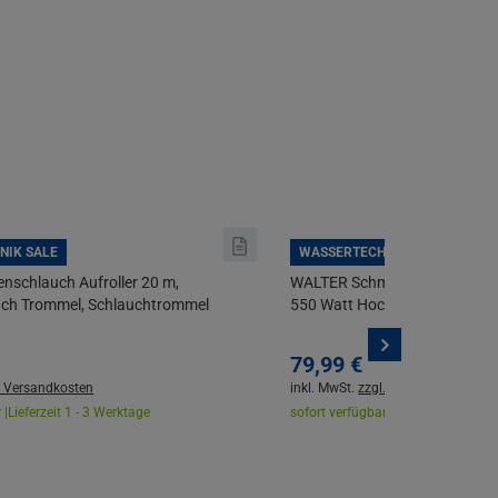
NIK SALE
WASSERTECHNIK SALE
nschlauch Aufroller 20 m,
WALTER Schmutzwasser Tauc
ch Trommel, Schlauchtrommel
550 Watt Hochwasser Set + S
79,
99
€
. Versandkosten
inkl. MwSt.
zzgl. Versandkosten
 |
Lieferzeit 1 - 3 Werktage
sofort verfügbar |
Lieferzeit 1 - 3 W