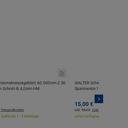
sionskreissägeblatt AD 500mm Z.36
WALTER Schnellspannzwingen 
m Schnitt-B.4,0mm HM
Spannweite 100, 150, 300mm
15,
00
€
. Versandkosten
inkl. MwSt.
zzgl. Versandkosten
 |
Lieferzeit 1 - 3 Werktage
sofort verfügbar |
Lieferzeit 1 - 3 W