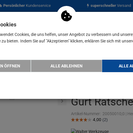
Persönlicher
Kundenservice
superschneller
Versand
Cookies
rwendet Cookies, die uns helfen, unser Angebot zu verbessern und unser
zu bieten. Indem Sie auf "Akzeptieren" klicken, erklären Sie sich mit unser
nen
Blog
& Spanngurt 12tlg. Set Gepäckspanne…
EN ÖFFNEN
ALLE ABLEHNEN
ALLE A
WALTER Halte
Set Gepäcks
Gurt Ratsche
Artikel-Nummer:
20050010;0
|
Her