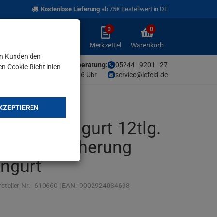
Kostenlose Lieferung
ab 75€ Bestellwert in DE
0
0
Anmelden
Merkzettel
Warenkorb
aufklappen
aufklappen
Anmelden
Merkzettel
Warenkorb
en Kunden den
Unsere Fachberatung:
05244 - 9201 - 27
en Cookie-Richtlinien
Mo-Fr von 9-16 Uhr
service@lefeld.de
KZEPTIEREN
- & Spanngurt 12tlg.
panner Sicherung
ngurt
steller-Nr.:
610660
|
EAN:
9002924034698