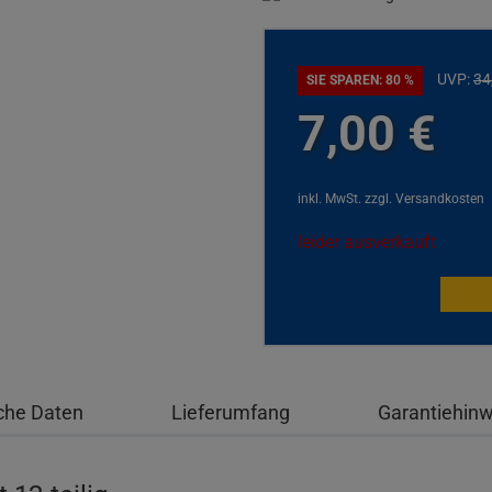
UVP:
34
SIE SPAREN: 80 %
7,
00
€
inkl. MwSt.
zzgl. Versandkosten
leider ausverkauft
che Daten
Lieferumfang
Garantiehin