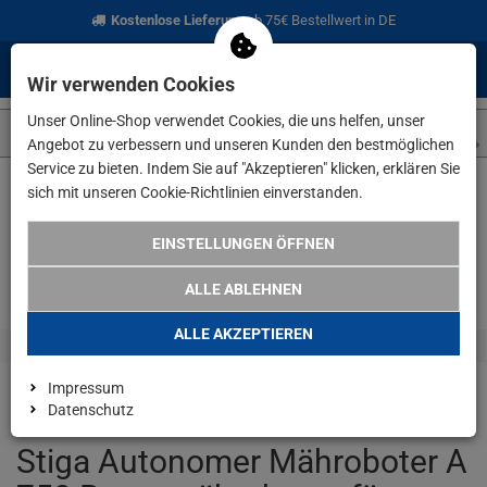
Kostenlose Lieferung
ab 75€ Bestellwert in DE
0
0
Menü
Anmelden
Merkzettel
Waren
Wir verwenden Cookies
aufklappen
aufkla
Unser Online-Shop verwendet Cookies, die uns helfen, unser
Angebot zu verbessern und unseren Kunden den bestmöglichen
Service zu bieten. Indem Sie auf "Akzeptieren" klicken, erklären Sie
sich mit unseren Cookie-Richtlinien einverstanden.
Weiter einkaufen
www.lefeld.de
Haus & Garten
Stiga Auto
EINSTELLUNGEN ÖFFNEN
RADIKAL REDUZIERT
ALLE ABLEHNEN
ALLE AKZEPTIEREN
Impressum
Datenschutz
Stiga Autonomer Mähroboter A