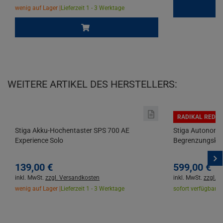
wenig auf Lager |
Lieferzeit 1 - 3 Werktage
WEITERE ARTIKEL DES HERSTELLERS:
RADIKAL REDUZ
Stiga Akku-Hochentaster SPS 700 AE
Stiga Autonome
Experience Solo
Begrenzungskabe
139,
00
€
599,
00
€
inkl. MwSt.
zzgl. Versandkosten
inkl. MwSt.
zzgl. 
wenig auf Lager |
Lieferzeit 1 - 3 Werktage
sofort verfügbar |
L