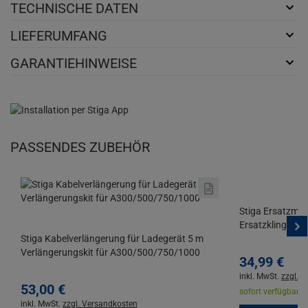
TECHNISCHE DATEN
LIEFERUMFANG
GARANTIEHINWEISE
PASSENDES ZUBEHÖR
Stiga Ersatzmes
Ersatzklingen 
Stiga Kabelverlängerung für Ladegerät 5 m
Verlängerungskit für A300/500/750/1000
34,
99
€
inkl. MwSt.
zzgl. 
53,
00
€
sofort verfügbar |
L
inkl. MwSt.
zzgl. Versandkosten