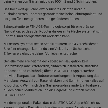
beim Mähen von Gärten mit bis zu 900 m2 und 5 Schnittzonen.
Das hochwertige Schneidwerk unseres leichten und gut
ausbalancierten Roboters garantiert eine hohe Schnittqualität und
sorgt so für einen grüneren und gesünderen Rasen.
Seine patentierte RTK AGS-Technologie sorgt für eine präzise
Navigation, so dass der Roboter die gesamte Fläche systematisch
und zeit- und energieeffizient abdecken kann.
Mit seinen systematischen Schnittmustern und 4 verschiedenen
Streifenrichtungen kannst du eine Vielzahl von ästhetischen
Effekten erzielen, die deinen Vorlieben entsprechen.
Genieße mehr Freiheit mit der kabellosen Navigation: kein
Begrenzungskabel erforderlich, einfach zu installieren, stufenlos
anpassbar und vollständig über die STIGA.GO-App steuerbar.
Individuell anpassbare Robotereinstellungen mit Anpassung des
Mähplans, Auswahl von Raseneffekten und Schnitthöhen - alles auf
Knopfdruck. Wenn sich dein Gartengrundriss ändert, aktualisierst
du den neuen Mähbereich und die Begrenzung einfach mit der
STIGA.GO App.
Mit dem optionalen Paket, das in der STIGA.GO App erhältlich ist,
kannst du deine Freiheit noch weiter ausbauen. Aktiviere es, um je