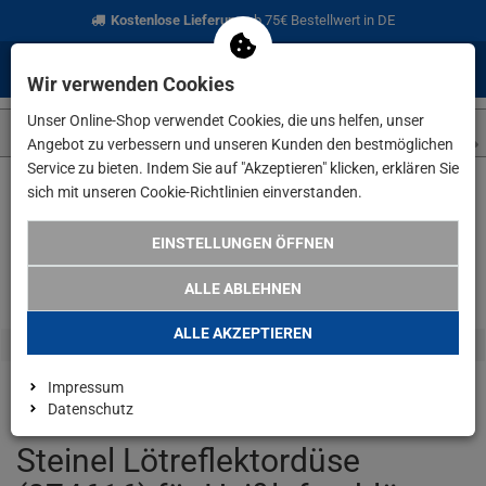
Kostenlose Lieferung
ab 75€ Bestellwert in DE
0
0
Menü
Anmelden
Merkzettel
Waren
Wir verwenden Cookies
aufklappen
aufkla
Unser Online-Shop verwendet Cookies, die uns helfen, unser
Angebot zu verbessern und unseren Kunden den bestmöglichen
Service zu bieten. Indem Sie auf "Akzeptieren" klicken, erklären Sie
sich mit unseren Cookie-Richtlinien einverstanden.
Weiter einkaufen
www.lefeld.de
Marken
Steinel Lötreflekt
EINSTELLUNGEN ÖFFNEN
ALLE ABLEHNEN
ALLE AKZEPTIEREN
Impressum
Datenschutz
Steinel Lötreflektordüse