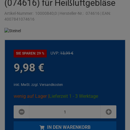
(074616) für Heißluftgebläse
Artikel-Nummer:
10000840;0
|
Hersteller-Nr.:
074616
|
EAN:
4007841074616
UVP:
13,
99
€
SIE SPAREN: 29 %
9,
98
€
inkl. MwSt.
zzgl. Versandkosten
wenig auf Lager |
Lieferzeit 1 - 3 Werktage
plus
minus
IN DEN WARENKORB