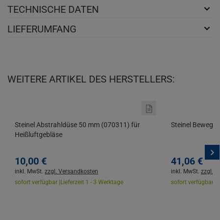
TECHNISCHE DATEN
LIEFERUMFANG
WEITERE ARTIKEL DES HERSTELLERS:
Steinel Abstrahldüse 50 mm (070311) für
Steinel Bewegu
Heißluftgebläse
10,
00
€
41,
06
€
inkl. MwSt.
zzgl. Versandkosten
inkl. MwSt.
zzgl. 
sofort verfügbar |
Lieferzeit 1 - 3 Werktage
sofort verfügbar |
L