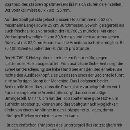
Spalthub des stabilen Spaltmessers lässt sich stufenlos einstellen.
Der Spaltkeil misst 80 x 70 x 126 mm.
Auf den Spaltgutablagetisch passen Holzstämme mit 52 cm
maximaler Länge sowie 25 cm Durchmesser. Sowohl gelagertes als
auch frisches Holz verarbeitet der HL760LS mühelos. Mit einer
Vorlaufgeschwindigkeit von 30,8 mm/s und dem automatischen
Rücklauf mit 52,9 mm/s sind rasche Arbeitsfortschritte möglich. Bis
zu 100 Scheite spaltet der HL760LS pro Stunde.
Der HL760LS Holzspalter ist mit einem Schutzkäfig gegen
splitterndes Holz ausgestattet. Für zusätzliche Sicherheit sorgt die
Zwei-Hand-Bedienung: die linke Hand bedient den Bedienhebel, die
rechte den Auslöseknopf. Das Loslassen eines der Bedienteile führt
zum sofortigen Stopp der Maschine. Das Loslassen beider
Bedienteile führt dazu, dass die Druckplatte zurückgefahren wird.
Für eine angenehme Arbeitshöhe sorgt das serienmäßige
Untergestell. Mit 110 cm hat der Holzspalter eine gute Höhe, um
aufrecht arbeiten zu können und das Spaltgut nach Möglichkeit
direkt von einem Anhänger in den Holzspalter zu legen, damit
häufiges Bücken vermieden werden kann.
Für den einfachen Transport das Untergestell des Holzspalters mit