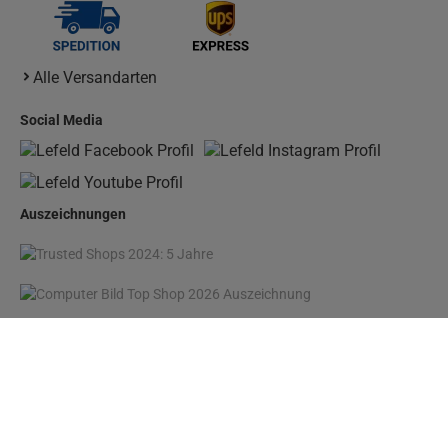
Alle Versandarten
Social Media
Auszeichnungen
* Preisangaben inkl. gesetzl. MwSt. und zzgl.
Versandkosten
1
Ursprünglicher Preis des Händlers, Unverbindliche Preisempfehlung des Herstellers
Copyright © Johannes Lefeld GmbH & Co. KG - 2026