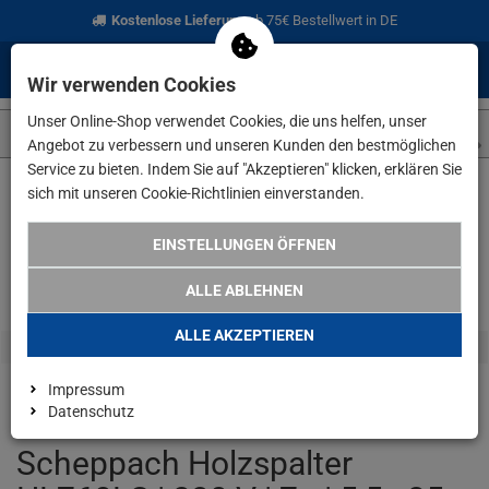
Kostenlose Lieferung
ab 75€ Bestellwert in DE
0
0
Menü
Anmelden
Merkzettel
Waren
Wir verwenden Cookies
aufklappen
aufkla
Unser Online-Shop verwendet Cookies, die uns helfen, unser
Angebot zu verbessern und unseren Kunden den bestmöglichen
Service zu bieten. Indem Sie auf "Akzeptieren" klicken, erklären Sie
sich mit unseren Cookie-Richtlinien einverstanden.
Weiter einkaufen
www.lefeld.de
Haus & Garten
Scheppach H
EINSTELLUNGEN ÖFFNEN
ALLE ABLEHNEN
ALLE AKZEPTIEREN
Impressum
Datenschutz
Scheppach Holzspalter