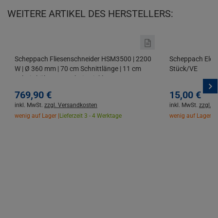
WEITERE ARTIKEL DES HERSTELLERS:
Scheppach Fliesenschneider HSM3500 | 2200
Scheppach Elekt
W | Ø 360 mm | 70 cm Schnittlänge | 11 cm
Stück/VE
Schnitthöhe | 45° Schnitt | inkl.
Diamanttrennscheibe
769,
90
€
15,
00
€
inkl. MwSt.
zzgl. Versandkosten
inkl. MwSt.
zzgl. 
wenig auf Lager |
Lieferzeit 3 - 4 Werktage
wenig auf Lager |
L