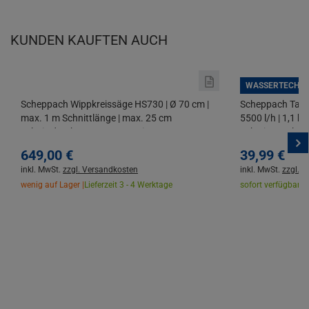
KUNDEN KAUFTEN AUCH
WASSERTECHNI
Scheppach Wippkreissäge HS730 | Ø 70 cm |
Scheppach Tauc
max. 1 m Schnittlänge | max. 25 cm
5500 l/h | 1,1 ba
Schnittdurchmesser | Patentierte
Schwimmschalt
Schutzklappe
649,
00
€
39,
99
€
inkl. MwSt.
zzgl. Versandkosten
inkl. MwSt.
zzgl. 
wenig auf Lager |
Lieferzeit 3 - 4 Werktage
sofort verfügbar |
L