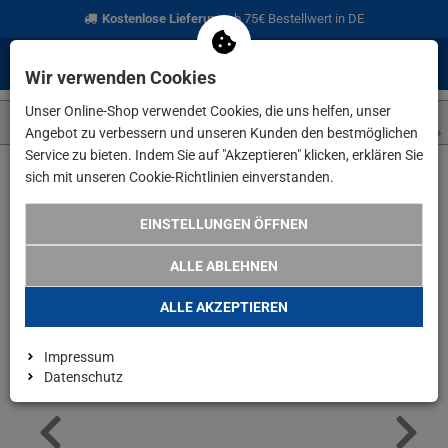
Kostenlose Lieferung
ab 75€ Bestellwert in DE
0
0
Menü
Anmelden
Merkzettel
Waren
Wir verwenden Cookies
aufklappen
aufkla
Unser Online-Shop verwendet Cookies, die uns helfen, unser
Angebot zu verbessern und unseren Kunden den bestmöglichen
Service zu bieten. Indem Sie auf "Akzeptieren" klicken, erklären Sie
sich mit unseren Cookie-Richtlinien einverstanden.
Weiter einkaufen
www.lefeld.de
Angebote
Scheppach Hecke
EINSTELLUNGEN ÖFFNEN
ALLE ABLEHNEN
ALLE AKZEPTIEREN
Impressum
Datenschutz