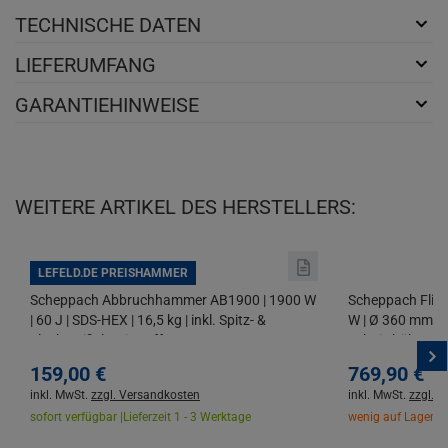
TECHNISCHE DATEN
LIEFERUMFANG
GARANTIEHINWEISE
WEITERE ARTIKEL DES HERSTELLERS:
LEFELD.DE PREISHAMMER
Scheppach Abbruchhammer AB1900 | 1900 W
Scheppach Flie
| 60 J | SDS-HEX | 16,5 kg | inkl. Spitz- &
W | Ø 360 mm | 
Flachmeißel | mit Koffer
Schnitthöhe | 45°
Diamanttrennsc
159,
00
€
769,
90
€
inkl. MwSt.
zzgl. Versandkosten
inkl. MwSt.
zzgl. 
sofort verfügbar |
Lieferzeit 1 - 3 Werktage
wenig auf Lager |
L