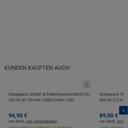
KUNDEN KAUFTEN AUCH
Scheppach Schleif- & Poliermaschine BGS700 |
Scheppach Tele
250 W | Ø 150 mm | 2850 U/min | LED-
900 W | 2,5 m | 
Arbeitslicht
Kopf | inkl. Trag
94,
90
€
89,
00
€
inkl. MwSt.
zzgl. Versandkosten
inkl. MwSt.
zzgl. 
sofort verfügbar |
Lieferzeit 1 - 3 Werktage
sofort verfügbar |
L