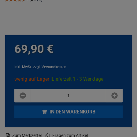
69,
90
€
inkl. MwSt.
zzgl. Versandkosten
wenig auf Lager |
Lieferzeit 1 - 3 Werktage
plus
minus
IN DEN WARENKORB
Zum Merkzettel
Fragen zum Artikel