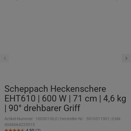
Scheppach Heckenschere
EHT610 | 600 W | 71 cm | 4,6 kg
| 90° drehbarer Griff
Artikel-Nummer:
10030136;0
|
Hersteller-Nr.:
5910511901
|
EAN:
4046664225515