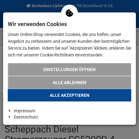
Kostenlose Lieferung
ab 75€ Bestellwert in DE
0
0
Menü
Anmelden
Merkzettel
Waren
Wir verwenden Cookies
aufklappen
aufkla
Unser Online-Shop verwendet Cookies, die uns helfen, unser
Angebot zu verbessern und unseren Kunden den bestmöglichen
Service zu bieten. Indem Sie auf "Akzeptieren" klicken, erklären Sie
sich mit unseren Cookie-Richtlinien einverstanden.
Weiter einkaufen
www.lefeld.de
Scheppach Diesel Stromerze
EINSTELLUNGEN ÖFFNEN
ALLE ABLEHNEN
ALLE AKZEPTIEREN
Impressum
Datenschutz
Scheppach Diesel