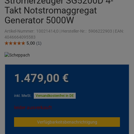
Stromerzeuger SG5200D 4-
Takt Notstromaggregat
Generator 5000W
Artikel-Nummer:
10021414;0
|
Hersteller-Nr.:
5906222903
|
EAN:
4046664095583
1.479,
00
€
inkl. MwSt.
Versandkostenfrei in DE
leider ausverkauft
Verfügbarkeitsbenachrichtigung