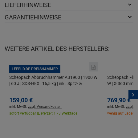
LIEFERHINWEISE
GARANTIEHINWEISE
WEITERE ARTIKEL DES HERSTELLERS:
LEFELD.DE PREISHAMMER
Scheppach Abbruchhammer AB1900 | 1900 W
Scheppach Flie
| 60 J | SDS-HEX | 16,5 kg | inkl. Spitz- &
W | Ø 360 mm | 
Flachmeißel | mit Koffer
Schnitthöhe | 45°
Diamanttrennsc
159,
00
€
769,
90
€
inkl. MwSt.
zzgl. Versandkosten
inkl. MwSt.
zzgl. 
sofort verfügbar |
Lieferzeit 1 - 3 Werktage
wenig auf Lager |
L