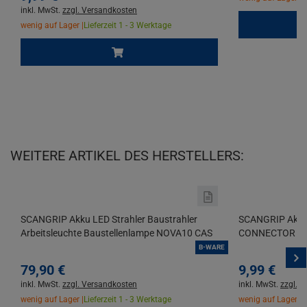
inkl. MwSt.
zzgl. Versandkosten
wenig auf Lager |
Lieferzeit 1 - 3 Werktage
WEITERE ARTIKEL DES HERSTELLERS:
SCANGRIP Akku LED Strahler Baustrahler
SCANGRIP Akku
Arbeitsleuchte Baustellenlampe NOVA10 CAS
CONNECTOR pas
B-WARE
79,
90
€
9,
99
€
inkl. MwSt.
zzgl. Versandkosten
inkl. MwSt.
zzgl. 
wenig auf Lager |
Lieferzeit 1 - 3 Werktage
wenig auf Lager |
L