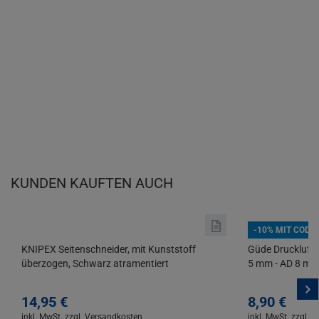
KUNDEN KAUFTEN AUCH
-10% MIT CODE
KNIPEX Seitenschneider, mit Kunststoff
Güde Druckluftsc
überzogen, Schwarz atramentiert
5 mm - AD 8 mm |
14,
95
€
8,
90
€
inkl. MwSt.
zzgl. Versandkosten
inkl. MwSt.
zzgl. 