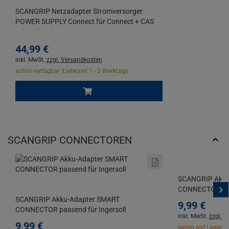
SCANGRIP Netzadapter Stromversorger
POWER SUPPLY Connect für Connect + CAS
Arbeitsleuchten
44,
99
€
inkl. MwSt.
zzgl. Versandkosten
sofort verfügbar |
Lieferzeit 1 - 3 Werktage
SCANGRIP CONNECTOREN
SCANGRIP Akku
CONNECTOR pas
SCANGRIP Akku-Adapter SMART
9,
99
€
CONNECTOR passend für Ingersoll
inkl. MwSt.
zzgl. 
9,
99
€
wenig auf Lager |
L