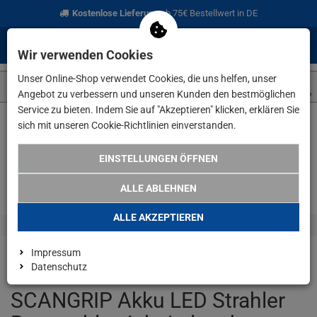
Kostenlose Lieferung
ab 75€ Bestellwert in DE
0
0
Menü
Anmelden
Merkzettel
Waren
Wir verwenden Cookies
aufklappen
aufkla
Unser Online-Shop verwendet Cookies, die uns helfen, unser
Angebot zu verbessern und unseren Kunden den bestmöglichen
Service zu bieten. Indem Sie auf "Akzeptieren" klicken, erklären Sie
sich mit unseren Cookie-Richtlinien einverstanden.
Weiter einkaufen
www.lefeld.de
Werkstatt & Elektrobedarf
EINSTELLUNGEN ÖFFNEN
ALLE ABLEHNEN
ALLE AKZEPTIEREN
Impressum
Datenschutz
SCANGRIP Akku LED Strahler