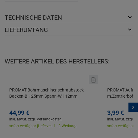
TECHNISCHE DATEN
LIEFERUMFANG
WEITERE ARTIKEL DES HERSTELLERS:
PROMAT Bohrmaschinenschraubstock
PROMAT Aufnah
Backen-B.125mm Spann-W.112mm
m.Zentrierbohr
44,
99
€
3,
99
€
inkl. MwSt.
zzgl. Versandkosten
inkl. MwSt.
zzgl. 
sofort verfügbar |
Lieferzeit 1 - 3 Werktage
sofort verfügbar |
L