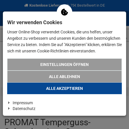
Kostenlose Lieferung
ab 75€ Bestellwert in DE
0
0
Menü
Anmelden
Merkzettel
Waren
Wir verwenden Cookies
aufklappen
aufkla
Unser Online-Shop verwendet Cookies, die uns helfen, unser
Angebot zu verbessern und unseren Kunden den bestmöglichen
Service zu bieten. Indem Sie auf "Akzeptieren" klicken, erklären Sie
sich mit unseren Cookie-Richtlinien einverstanden.
Weiter einkaufen
www.lefeld.de
Angebote
PROMAT Temper
EINSTELLUNGEN ÖFFNEN
ALLE ABLEHNEN
ALLE AKZEPTIEREN
Impressum
Datenschutz
PROMAT Temperguss-