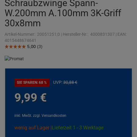
Schraubzwinge Spann-
W.200mm A.100mm 3K-Griff
30x8mm
Artikel-Nummer:
20051251;0
|
Hersteller-Nr.:
4000831307
|
EAN:
4015448674641
UVP:
30,
88
€
SIE SPAREN: 68 %
9,
99
€
inkl. MwSt.
zzgl. Versandkosten
wenig auf Lager |
Lieferzeit 1 - 3 Werktage