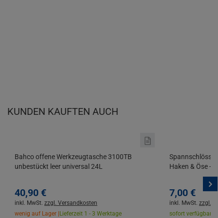
KUNDEN KAUFTEN AUCH
Bahco offene Werkzeugtasche 3100TB
Spannschlösser
unbestückt leer universal 24L
Haken & Öse - 3
40,
90
€
7,
00
€
inkl. MwSt.
zzgl. Versandkosten
inkl. MwSt.
zzgl. 
wenig auf Lager |
Lieferzeit 1 - 3 Werktage
sofort verfügbar |
L