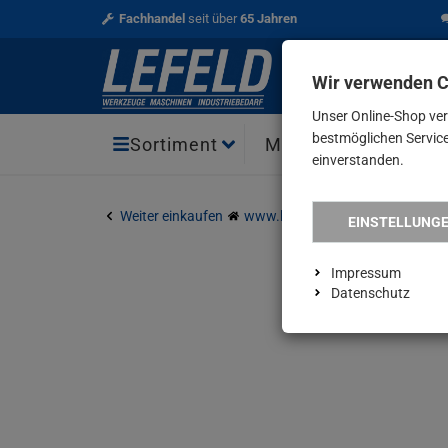
Fachhandel
seit über
65 Jahren
Wir verwenden 
Unser Online-Shop ve
bestmöglichen Service 
Aktio
Sortiment
Marken
einverstanden.
Weiter einkaufen
www.lefeld.de
Angebote
PR
EINSTELLUNG
Impressum
Datenschutz