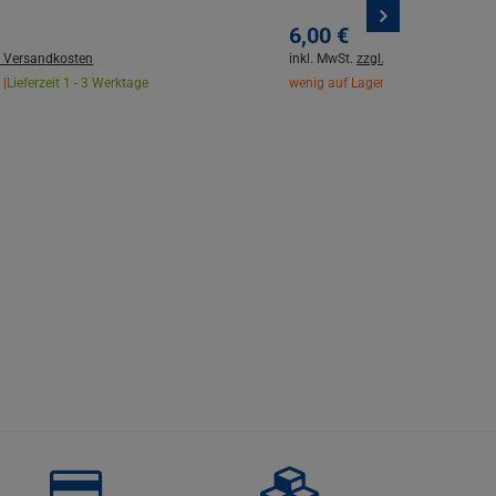
6,
00
€
. Versandkosten
inkl. MwSt.
zzgl. Versandkosten
 |
Lieferzeit 1 - 3 Werktage
wenig auf Lager |
Lieferzeit 1 - 3 W