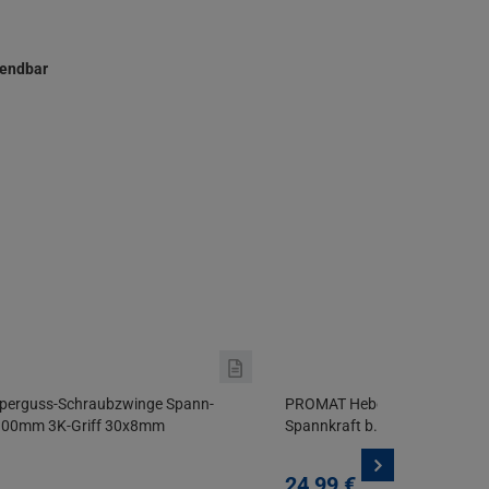
wendbar
erguss-Schraubzwinge Spann-
PROMAT Hebelzwinge Span
00mm 3K-Griff 30x8mm
Spannkraft b.zu 8000 N
24,
99
€