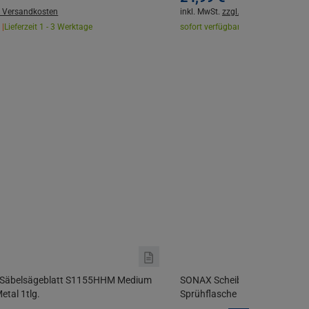
. Versandkosten
inkl. MwSt.
zzgl. Versandkosten
 |
Lieferzeit 1 - 3 Werktage
sofort verfügbar |
Lieferzeit 1 - 3 W
 Säbelsägeblatt S1155HHM Medium
SONAX ScheibenStar Glas Rei
etal 1tlg.
Sprühflasche Scheiben Spiegel