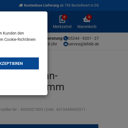
Kostenlose Lieferung
ab 75€ Bestellwert in DE
0
0
Anmelden
Merkzettel
Warenkorb
aufklappen
aufklappen
Anmelden
Merkzettel
Warenkorb
en Kunden den
Unsere Fachberatung:
05244 - 9201 - 27
en Cookie-Richtlinien
Mo-Fr von 9-16 Uhr
service@lefeld.de
KZEPTIEREN
eher Spann-
ann-W.250mm
steller-Nr.:
4000821803
|
EAN:
4015448690511