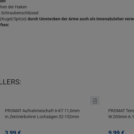
ken
chen der Haken
m Schraubenschlüssel
 (Kugel/Spitze)
durch Umstecken der Arme auch als Innenabzieher ver
ften:
LLERS:
PROMAT Aufnahmeschaft 6-KT 11,0mm
PROMAT Temp
m.Zentrierbohrer Lochsägen 32-152mm
W.200mm A.1
3,
99
€
9,
99
€