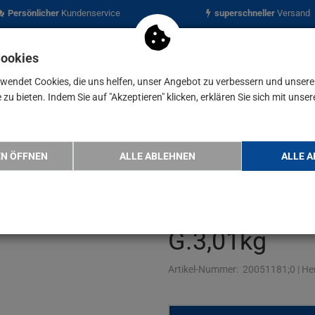
Persönlicher
Kundenservice
superschneller
Versand
Cookies
rwendet Cookies, die uns helfen, unser Angebot zu verbessern und unser
zu bieten. Indem Sie auf "Akzeptieren" klicken, erklären Sie sich mit unser
nen
Blog
OMAT Abzieher Spann-T.150mm Spann-W.250mm G.3,0…
EN ÖFFNEN
ALLE ABLEHNEN
ALLE A
PROMAT Abzi
T.150mm Sp
G.3,01kg
Artikel-Nummer:
20051181;0
|
Her