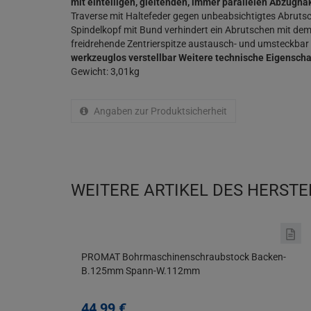
mit einteiligen, gleitenden, immer parallelen Abzugha
Traverse mit Haltefeder gegen unbeabsichtigtes Abruts
Spindelkopf mit Bund verhindert ein Abrutschen mit de
freidrehende Zentrierspitze austausch- und umsteckbar
werkzeuglos verstellbar
Weitere technische Eigenscha
Gewicht: 3,01kg
Angaben zur Produktsicherheit
WEITERE ARTIKEL DES HERSTE
PROMAT Bohrmaschinenschraubstock Backen-
B.125mm Spann-W.112mm
44,
99
€