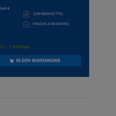
1,
61
€
ZUM MERKZETTEL
FRAGEN ZUM ARTIKEL
it 1 - 3 Werktage
IN DEN WARENKORB