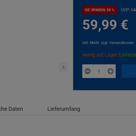
UVP:
14
SIE SPAREN: 58 %
59,
99
€
inkl. MwSt.
zzgl. Versandkosten
wenig auf Lager |
Lieferze
plus
minus
che Daten
Lieferumfang