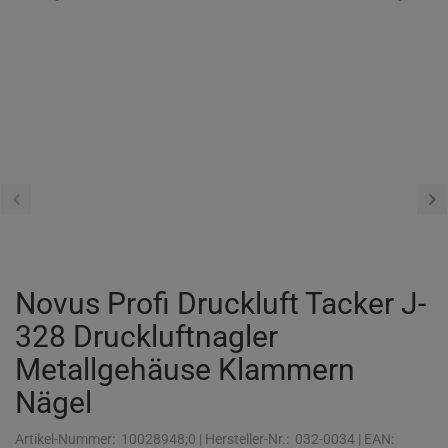
Novus Profi Druckluft Tacker J-
328 Druckluftnagler
Metallgehäuse Klammern
Nägel
Artikel-Nummer:
10028948;0
|
Hersteller-Nr.:
032-0034
|
EAN: