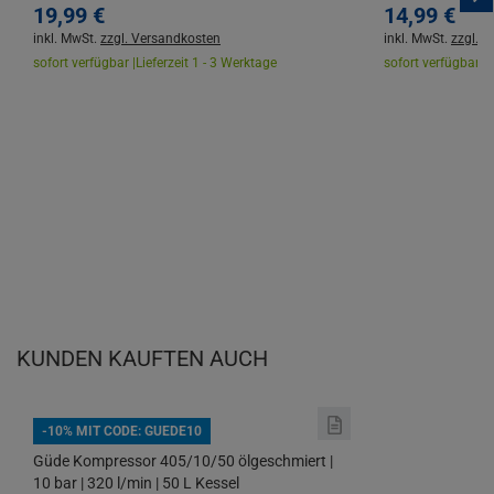
19,
99
€
14,
99
€
inkl. MwSt.
zzgl. Versandkosten
inkl. MwSt.
zzgl. 
sofort verfügbar |
Lieferzeit 1 - 3 Werktage
sofort verfügbar |
L
KUNDEN KAUFTEN AUCH
-10% MIT CODE: GUEDE10
Güde Kompressor 405/10/50 ölgeschmiert |
10 bar | 320 l/min | 50 L Kessel