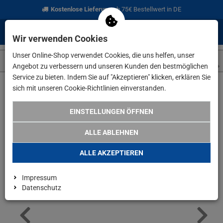
Kostenlose Lieferung
ab 75€ Bestellwert in DE
0
0
Menü
Anmelden
Merkzettel
Waren
Wir verwenden Cookies
aufklappen
aufkla
Unser Online-Shop verwendet Cookies, die uns helfen, unser
Angebot zu verbessern und unseren Kunden den bestmöglichen
Service zu bieten. Indem Sie auf "Akzeptieren" klicken, erklären Sie
sich mit unseren Cookie-Richtlinien einverstanden.
Weiter einkaufen
www.lefeld.de
Angebote
Novus Profi Druc
EINSTELLUNGEN ÖFFNEN
ALLE ABLEHNEN
ALLE AKZEPTIEREN
Impressum
Datenschutz