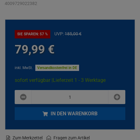
4009729022382
UVP:
185,
00
€
SIE SPAREN: 57 %
79,
99
€
inkl. MwSt.
Versandkostenfrei in DE
sofort verfügbar |
Lieferzeit 1 - 3 Werktage
plus
minus
IN DEN WARENKORB
Zum Merkzettel
Fragen zum Artikel