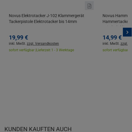
Novus Elektrotacker J-102 Klammergerät
Novus Hammerta
Tackerpistole Elektrotacker bis 14mm
Hammertacker z
Feindrahtklam
19,
99
€
14,
99
€
inkl. MwSt.
zzgl. Versandkosten
inkl. MwSt.
zzgl. 
sofort verfügbar |
Lieferzeit 1 - 3 Werktage
sofort verfügbar |
L
KUNDEN KAUFTEN AUCH