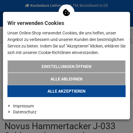
Kostenlose Lieferung
ab 75€ Bestellwert in DE
0
0
Menü
Anmelden
Merkzettel
Waren
Wir verwenden Cookies
aufklappen
aufkla
Unser Online-Shop verwendet Cookies, die uns helfen, unser
Angebot zu verbessern und unseren Kunden den bestmöglichen
Service zu bieten. Indem Sie auf "Akzeptieren" klicken, erklären Sie
sich mit unseren Cookie-Richtlinien einverstanden.
Weiter einkaufen
www.lefeld.de
Novus Hammertacker J-033 S
EINSTELLUNGEN ÖFFNEN
ALLE ABLEHNEN
ALLE AKZEPTIEREN
Impressum
Datenschutz
Novus Hammertacker J-033