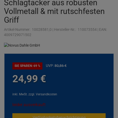
Schlagtacker aus robusten
Vollmetall & mit rutschfesten
Griff
Artikel-Nummer:
10028581;0
|
Hersteller-Nr.:
110073554
|
EAN:
4009729071502
UVP:
80,
86
€
SIE SPAREN: 69 %
24,
99
€
inkl. MwSt.
zzgl. Versandkosten
leider ausverkauft
Verfügbarkeitsbenachrichtigung