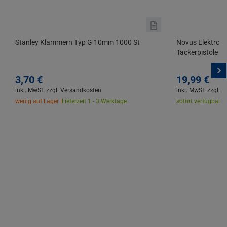
Stanley Klammern Typ G 10mm 1000 St
Novus Elektrot
Tackerpistole E
3,
70
€
19,
99
€
inkl. MwSt.
zzgl. Versandkosten
inkl. MwSt.
zzgl. 
wenig auf Lager |
Lieferzeit 1 - 3 Werktage
sofort verfügbar |
L