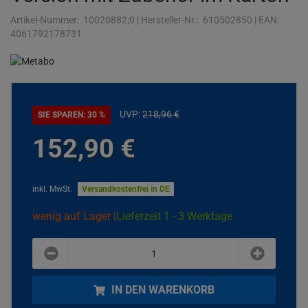
Artikel-Nummer:
10020882;0
|
Hersteller-Nr.:
610502850
|
EAN:
4061792178731
UVP:
218,
96
€
SIE SPAREN: 30 %
152,
90
€
inkl. MwSt.
Versandkostenfrei in DE
wenig auf Lager |
Lieferzeit 1 - 3 Werktage
plus
minus
IN DEN WARENKORB