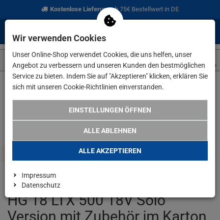
Kostenlose Lieferung
ab 75€ Bestellwert in DE
0
0
Menü
Anmelden
Merkzettel
Waren
Wir verwenden Cookies
aufklappen
aufkla
Unser Online-Shop verwendet Cookies, die uns helfen, unser
Angebot zu verbessern und unseren Kunden den bestmöglichen
Service zu bieten. Indem Sie auf "Akzeptieren" klicken, erklären Sie
sich mit unseren Cookie-Richtlinien einverstanden.
Weiter einkaufen
www.lefeld.de
Elektrowerkzeuge
Metabo 
EINSTELLUNGEN ÖFFNEN
ALLE ABLEHNEN
ALLE AKZEPTIEREN
Impressum
Metabo Akku Heißluftgebläse
Datenschutz
HG 18 LTX 500 18V Solo
Version mit Zubehör im Karton