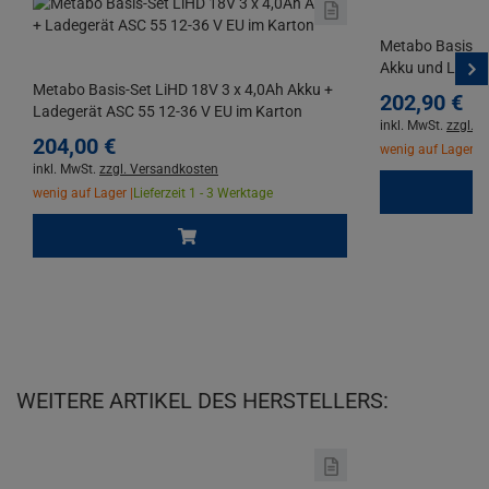
Metabo Basis-Se
Akku und Ladeg
Metabo Basis-Set LiHD 18V 3 x 4,0Ah Akku +
202,
90
€
Ladegerät ASC 55 12-36 V EU im Karton
inkl. MwSt.
zzgl. 
204,
00
€
wenig auf Lager |
L
inkl. MwSt.
zzgl. Versandkosten
wenig auf Lager |
Lieferzeit 1 - 3 Werktage
WEITERE ARTIKEL DES HERSTELLERS: