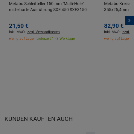
Metabo Schleifteller 150 mm "Multi-Hole"
Metabo Kreissäg
mittelharte Ausführung SXE 450 SXE3150
355x25,4mm 72 
21,
50
€
82,
90
€
inkl. MwSt.
zzgl. Versandkosten
inkl. MwSt.
zzgl. 
wenig auf Lager |
Lieferzeit 1 - 3 Werktage
wenig auf Lager |
L
KUNDEN KAUFTEN AUCH