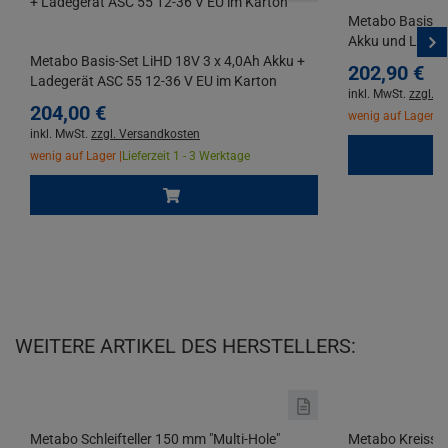
Metabo Basis-Se
Akku und Ladeg
Metabo Basis-Set LiHD 18V 3 x 4,0Ah Akku +
202,
90
€
Ladegerät ASC 55 12-36 V EU im Karton
inkl. MwSt.
zzgl. 
204,
00
€
wenig auf Lager |
L
inkl. MwSt.
zzgl. Versandkosten
wenig auf Lager |
Lieferzeit 1 - 3 Werktage
WEITERE ARTIKEL DES HERSTELLERS:
Metabo Schleifteller 150 mm "Multi-Hole"
Metabo Kreissäg