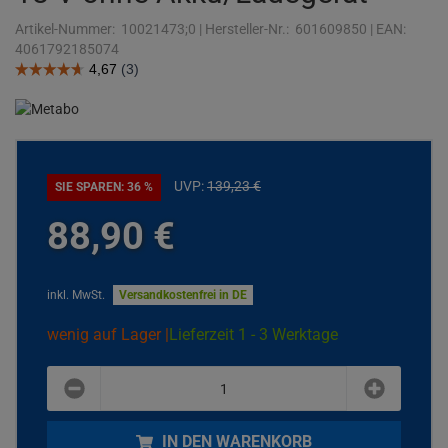
Artikel-Nummer:
10021473;0
|
Hersteller-Nr.:
601609850
|
EAN:
4061792185074
UVP:
139,
23
€
SIE SPAREN: 36 %
88,
90
€
inkl. MwSt.
Versandkostenfrei in DE
wenig auf Lager |
Lieferzeit 1 - 3 Werktage
plus
minus
IN DEN WARENKORB