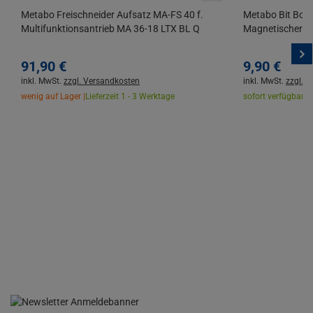
Metabo Freischneider Aufsatz MA-FS 40 f.
Metabo Bit Box 
Multifunktionsantrieb MA 36-18 LTX BL Q
Magnetischer Bith
91,
90
€
9,
90
€
inkl. MwSt.
zzgl. Versandkosten
inkl. MwSt.
zzgl. 
wenig auf Lager |
Lieferzeit 1 - 3 Werktage
sofort verfügbar |
L