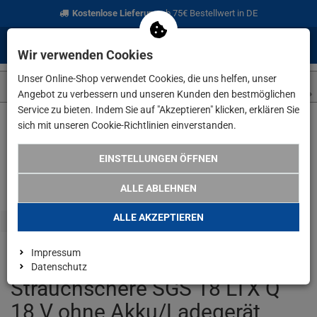
Kostenlose Lieferung
ab 75€ Bestellwert in DE
0
0
Menü
Anmelden
Merkzettel
Waren
Wir verwenden Cookies
aufklappen
aufkla
Unser Online-Shop verwendet Cookies, die uns helfen, unser
Angebot zu verbessern und unseren Kunden den bestmöglichen
Service zu bieten. Indem Sie auf "Akzeptieren" klicken, erklären Sie
sich mit unseren Cookie-Richtlinien einverstanden.
Weiter einkaufen
www.lefeld.de
Haus & Garten
Metabo Akk
EINSTELLUNGEN ÖFFNEN
ALLE ABLEHNEN
ALLE AKZEPTIEREN
Impressum
Metabo Akku Grasschere
Datenschutz
Strauchschere SGS 18 LTX Q
18 V ohne Akku/Ladegerät