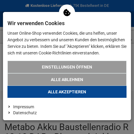
Kostenlose Lieferung
ab 75€ Bestellwert in DE
0
0
Menü
Anmelden
Merkzettel
Waren
Wir verwenden Cookies
aufklappen
aufkla
Unser Online-Shop verwendet Cookies, die uns helfen, unser
Angebot zu verbessern und unseren Kunden den bestmöglichen
Service zu bieten. Indem Sie auf "Akzeptieren" klicken, erklären Sie
sich mit unseren Cookie-Richtlinien einverstanden.
Weiter einkaufen
www.lefeld.de
Metabo Akku Baustellenradio
EINSTELLUNGEN ÖFFNEN
B-WARE
ALLE ABLEHNEN
ALLE AKZEPTIEREN
Impressum
Datenschutz
Metabo Akku Baustellenradio R