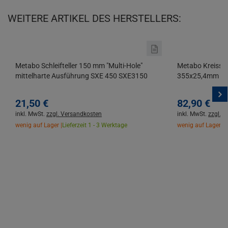
WEITERE ARTIKEL DES HERSTELLERS:
Metabo Schleifteller 150 mm "Multi-Hole"
Metabo Kreissäg
mittelharte Ausführung SXE 450 SXE3150
355x25,4mm 72 
21,
50
€
82,
90
€
inkl. MwSt.
zzgl. Versandkosten
inkl. MwSt.
zzgl. 
wenig auf Lager |
Lieferzeit 1 - 3 Werktage
wenig auf Lager |
L