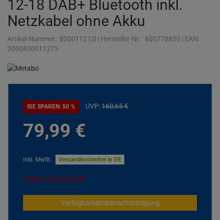
12-18 DAB+ Bluetooth inkl.
Netzkabel ohne Akku
Artikel-Nummer:
80001127;0
|
Hersteller-Nr.:
600778850
|
EAN:
2000800011273
UVP:
160,
65
€
SIE SPAREN: 50 %
79,
99
€
inkl. MwSt.
Versandkostenfrei in DE
leider ausverkauft
Verfügbarkeitsbenachrichtigung