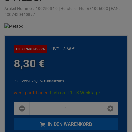
Artikel-Nummer:
10025034;0
|
Hersteller-Nr.:
631096000
|
EAN:
4007430440877
UVP:
18,
68
€
SIE SPAREN: 56 %
8,
30
€
inkl. MwSt.
zzgl. Versandkosten
wenig auf Lager |
Lieferzeit 1 - 3 Werktage
plus
minus
IN DEN WARENKORB