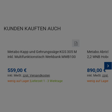
KUNDEN KAUFTEN AUCH
Metabo Kapp und Gehrungssäge KGS 305 M
Metabo Abricht-
inkl. Multifunktionstisch Werkbank MWB100
2,2 WNB Hobel
559,
00
€
890,
00
€
inkl. MwSt.
zzgl. Versandkosten
inkl. MwSt.
zzgl. 
wenig auf Lager |
Lieferzeit 1 - 3 Werktage
wenig auf Lager |
L