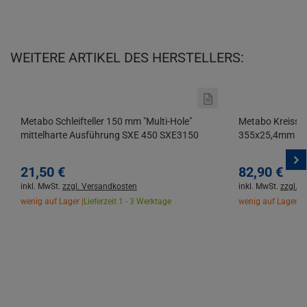
WEITERE ARTIKEL DES HERSTELLERS:
Metabo Schleifteller 150 mm "Multi-Hole"
Metabo Kreissäg
mittelharte Ausführung SXE 450 SXE3150
355x25,4mm 72 
21,
50
€
82,
90
€
inkl. MwSt.
zzgl. Versandkosten
inkl. MwSt.
zzgl. 
wenig auf Lager |
Lieferzeit 1 - 3 Werktage
wenig auf Lager |
L