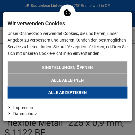
Kostenlose Lieferung
ab 75€ Bestellwert in DE
0
0
Menü
Anmelden
Merkzettel
Waren
Wir verwenden Cookies
aufklappen
aufkla
Unser Online-Shop verwendet Cookies, die uns helfen, unser
Angebot zu verbessern und unseren Kunden den bestmöglichen
Service zu bieten. Indem Sie auf "Akzeptieren" klicken, erklären Sie
sich mit unseren Cookie-Richtlinien einverstanden.
Weiter einkaufen
www.lefeld.de
Verbrauchsmaterial
Metabo
EINSTELLUNGEN ÖFFNEN
ALLE ABLEHNEN
ALLE AKZEPTIEREN
Impressum
Metabo 2 Stk Säbelsägeblätter
Datenschutz
"flexible Metall" 225 x 0,9 mm,
S 1122 BF