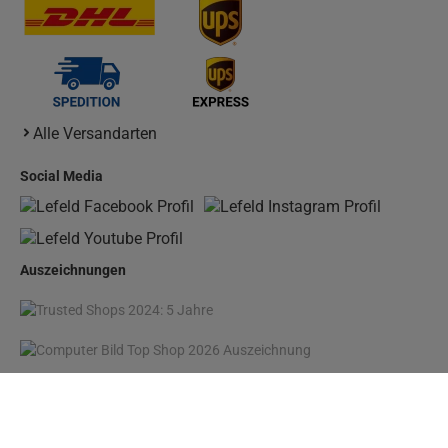
Alle Versandarten
Social Media
Auszeichnungen
* Preisangaben inkl. gesetzl. MwSt. und zzgl.
Versandkosten
1
Ursprünglicher Preis des Händlers, Unverbindliche Preisempfehlung des Herstellers