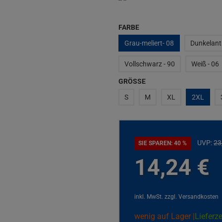
FARBE
Grau-meliert- 08
Dunkelanth
Vollschwarz - 90
Weiß - 06
GRÖSSE
S
M
XL
2XL
UVP:
23
SIE SPAREN: 40 %
14,
24
€
inkl. MwSt.
zzgl. Versandkosten
wenig auf Lager |
Lieferze