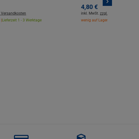
4,
80
€
. Versandkosten
inkl. MwSt.
zzgl. Versandkosten
 |
Lieferzeit 1 - 3 Werktage
wenig auf Lager |
Lieferzeit 1 - 3 W