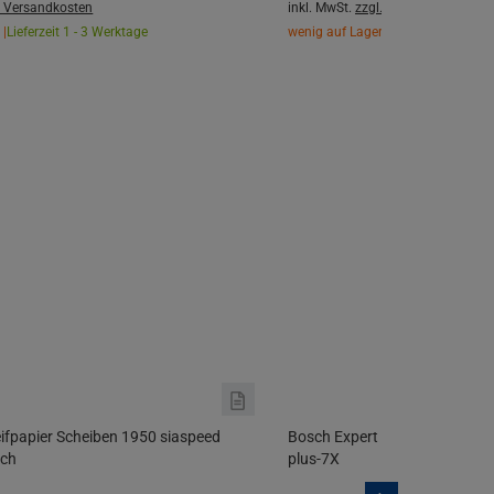
. Versandkosten
inkl. MwSt.
zzgl. Versandkosten
 |
Lieferzeit 1 - 3 Werktage
wenig auf Lager |
Lieferzeit 1 - 3 W
leifpapier Scheiben 1950 siaspeed
Bosch Expert Gesteinsbohrer 
ch
plus-7X