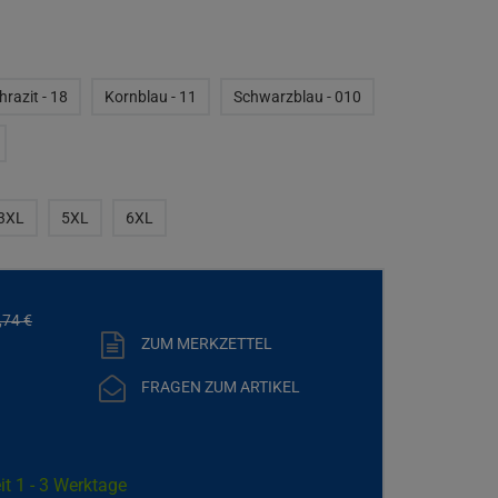
razit - 18
Kornblau - 11
Schwarzblau - 010
3XL
5XL
6XL
,
74
€
ZUM MERKZETTEL
FRAGEN ZUM ARTIKEL
it 1 - 3 Werktage