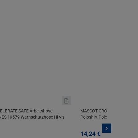
LERATE SAFE Arbeitshose
MASCOT CROSSOVER Polo-Shi
ES 19579 Warnschutzhose Hi-vis
Poloshirt Polohemd für Arbeit
14,
24
€