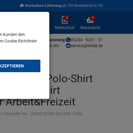
Kostenlose Lieferung
ab 75€ Bestellwert in DE
0
0
Anmelden
Merkzettel
Warenkorb
aufklappen
aufklappen
Anmelden
Merkzettel
Warenkorb
en Kunden den
Unsere Fachberatung:
05244 - 9201 - 27
en Cookie-Richtlinien
Mo-Fr von 9-16 Uhr
service@lefeld.de
KZEPTIEREN
SSOVER Polo-Shirt
83 Poloshirt
 Arbeit&Freizeit
0
|
Hersteller-Nr.:
2068378708-2XLONE
|
EAN: