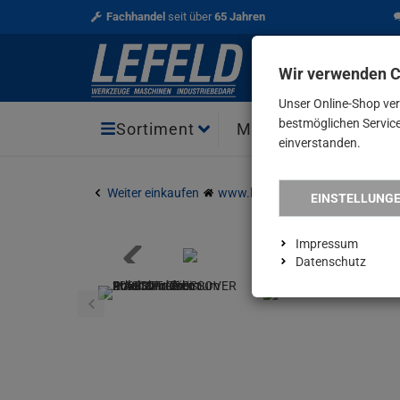
Fachhandel
seit über
65 Jahren
Wir verwenden 
Unser Online-Shop ve
bestmöglichen Service 
Aktio
Sortiment
Marken
einverstanden.
Weiter einkaufen
www.lefeld.de
Bekleidung
M
EINSTELLUNG
Impressum
Datenschutz