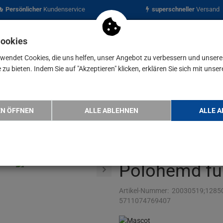
Persönlicher
Kundenservice
superschneller
Versand
Cookies
rwendet Cookies, die uns helfen, unser Angebot zu verbessern und unser
zu bieten. Indem Sie auf "Akzeptieren" klicken, erklären Sie sich mit unser
nen
Blog
ASCOT CROSSOVER Polo-Shirt Premium 20683 Poloshi…
EN ÖFFNEN
ALLE ABLEHNEN
ALLE A
MASCOT CRO
Premium 206
Polohemd für
Artikel-Nummer:
20030519;1285
5711074769407