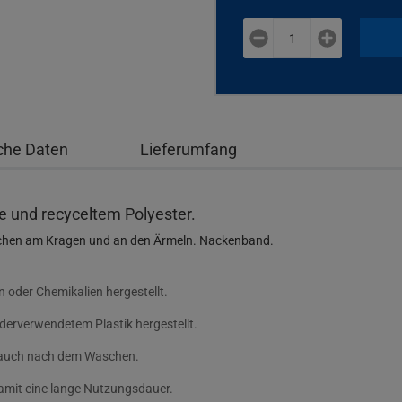
plus
minus
che Daten
Lieferumfang
e und recyceltem Polyester.
chen am Kragen und an den Ärmeln. Nackenband.
oder Chemikalien hergestellt.
erverwendetem Plastik hergestellt.
m auch nach dem Waschen.
damit eine lange Nutzungsdauer.