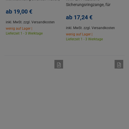
Präzisionsschneiden
Sicherungsringzange, für
ab
19,
00
€
Außenringe, mit Kunststoff
überzogen
ab
17,
24
€
inkl. MwSt.
zzgl. Versandkosten
inkl. MwSt.
zzgl. Versandkosten
wenig auf Lager |
Lieferzeit 1 - 3 Werktage
wenig auf Lager |
Lieferzeit 1 - 3 Werktage