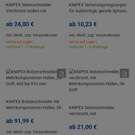
KNIPEX Seitenschneider
KNIPEX Sicherungsringzangen
Verchromt Isoliert mit
für Außenringe, gerade Spitzen,
Mehrkomponenten-Hüllen VDE-
Kunststoff überzogen
geprüft
ab
24,
00
€
ab
10,
23
€
inkl. MwSt.
zzgl. Versandkosten
inkl. MwSt.
zzgl. Versandkosten
wenig auf Lager |
wenig auf Lager |
Lieferzeit 1 - 3 Werktage
Lieferzeit 1 - 3 Werktage
KNIPEX Bolzenschneider mit
Mehrkomponenten-Hüllen, 2K-
KNIPEX Seitenschneider,
Griff, 460 bis 910 mm
verchromt, mit
ab
91,
99
€
Mehrkomponenten-Hüllen, 2K-
Griff
ab
21,
00
€
inkl. MwSt.
zzgl. Versandkosten