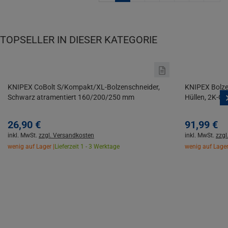
TOPSELLER IN DIESER KATEGORIE
KNIPEX CoBolt S/Kompakt/XL-Bolzenschneider,
KNIPEX Bolze
Schwarz atramentiert 160/200/250 mm
Hüllen, 2K-Gr
26,
90
€
91,
99
€
inkl. MwSt.
zzgl. Versandkosten
inkl. MwSt.
zzgl
wenig auf Lager |
Lieferzeit 1 - 3 Werktage
wenig auf Lager