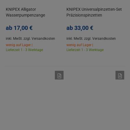
KNIPEX Alligator
KNIPEX Universalpinzetten-Set
Wasserpumpenzange
Präzisionspinzetten
Rohrzange, Atramentiert, 180-
Kunststoffpinzette ESD SMD
400 mm
ab
17,
00
€
ab
33,
00
€
inkl. MwSt.
zzgl. Versandkosten
inkl. MwSt.
zzgl. Versandkosten
wenig auf Lager |
wenig auf Lager |
Lieferzeit 1 - 3 Werktage
Lieferzeit 1 - 3 Werktage