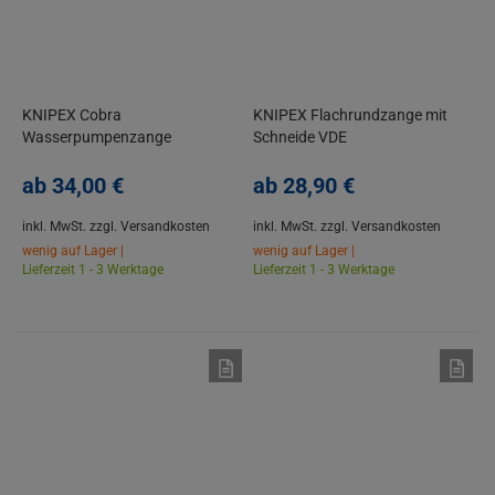
KNIPEX Cobra
KNIPEX Flachrundzange mit
Wasserpumpenzange
Schneide VDE
Rohrzange, 2K-Griff, verchromt,
Storchschnabelzange, 2K-Griff
250-300 mm
ab
34,
00
€
ab
28,
90
€
inkl. MwSt.
zzgl. Versandkosten
inkl. MwSt.
zzgl. Versandkosten
wenig auf Lager |
wenig auf Lager |
Lieferzeit 1 - 3 Werktage
Lieferzeit 1 - 3 Werktage