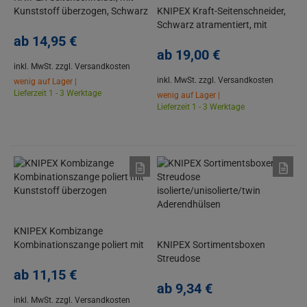
Kunststoff überzogen, Schwarz
KNIPEX Kraft-Seitenschneider,
atramentiert
Schwarz atramentiert, mit
ab
14,
95
€
Kunststoff überzogen
ab
19,
00
€
inkl. MwSt.
zzgl. Versandkosten
inkl. MwSt.
zzgl. Versandkosten
wenig auf Lager |
Lieferzeit 1 - 3 Werktage
wenig auf Lager |
Lieferzeit 1 - 3 Werktage
KNIPEX Kombizange
Kombinationszange poliert mit
KNIPEX Sortimentsboxen
Kunststoff überzogen
Streudose
ab
11,
15
€
isolierte/unisolierte/twin
Aderendhülsen
ab
9,
34
€
inkl. MwSt.
zzgl. Versandkosten