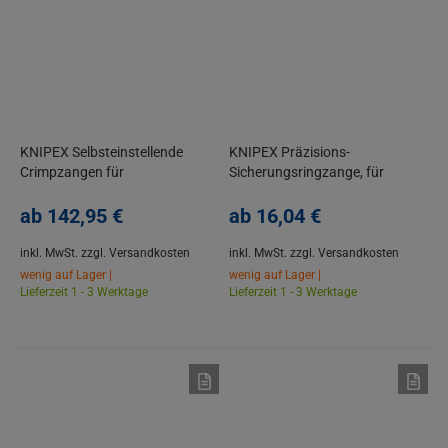
KNIPEX Selbsteinstellende
KNIPEX Präzisions-
Crimpzangen für
Sicherungsringzange, für
Aderendhülsen,
Außenringe, Poliert,
Front/Seiteneinführung
ab
142,
95
€
Atramentiert
ab
16,
04
€
inkl. MwSt.
zzgl. Versandkosten
inkl. MwSt.
zzgl. Versandkosten
wenig auf Lager |
wenig auf Lager |
Lieferzeit 1 - 3 Werktage
Lieferzeit 1 - 3 Werktage