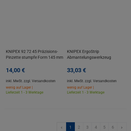
KNIPEX 92 72 45 Präzisions-
KNIPEX ErgoStrip
Pinzette stumpfe Form 145 mm
Abmantelungswerkzeug
Elektriker Universal Abisolierer
14,
00
€
33,
03
€
inkl. MwSt.
zzgl. Versandkosten
inkl. MwSt.
zzgl. Versandkosten
wenig auf Lager |
wenig auf Lager |
Lieferzeit 1 - 3 Werktage
Lieferzeit 1 - 3 Werktage
1
2
3
4
5
6