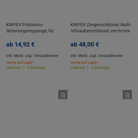
KNIPEX Präzisions-
KNIPEX Zangenschlüssel, Multi-
Sicherungsringzange, für
Schraubenschlüssel, verchromt
Innenringe, Poliert, Atramentiert
2-K Griff 150-250 mm
ab
14,
92
€
ab
48,
00
€
inkl. MwSt.
zzgl. Versandkosten
inkl. MwSt.
zzgl. Versandkosten
wenig auf Lager |
wenig auf Lager |
Lieferzeit 1 - 3 Werktage
Lieferzeit 1 - 3 Werktage