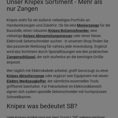
Unser Knipex Sortiment - Mehr als
nur Zangen
Knipex steht für ein äußerst vielseitiges Portfolio an
Handwerkzeugen und Zubehör. Ob Sie eine
Monierzange
für die
Baustelle, einen robusten
Knipex Bolzenschneider
, eine
vielseitige
Knipex Abmantelungsmesser
oder einen feinen
Elektronik Seitenschneider suchen - in unserem Shop finden Sie
das passende Werkzeug für nahezu jede Anwendung. Ergänzt
wird das Sortiment durch Speziallösungen wie den praktischen
Zangenschlüssel
, der sich stufenlos an die benötigte Größe
anpasst.
Wer täglich mit Elektrokabeln arbeitet, greift bevorzugt zu einer
Knipex Abisolierzange
oder ergänzt sein Equipment mit einem
Elektro Werkzeugkoffer
, der sämtliche essentiellen Tools
griffbereit beinhaltet. Für Feinarbeiten im Elektronikbereich
eignen sich zudem spezielle Seitenschneider mit hochpräzisen
Schneidkanten.
Knipex was bedeutet SB?
Viele Knipex-Artikel sind mit dem Zusatz "SB" gekennzeichnet.