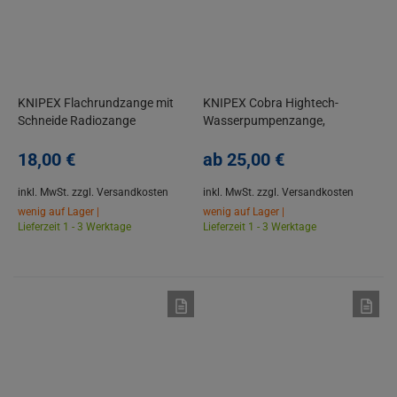
KNIPEX Flachrundzange mit
KNIPEX Cobra Hightech-
Schneide Radiozange
Wasserpumpenzange,
Mehrkomponenten-Griff Poliert
Rohrzange, 2-K-Griff, 180-300
18,
00
€
mm
ab
25,
00
€
inkl. MwSt.
zzgl. Versandkosten
inkl. MwSt.
zzgl. Versandkosten
wenig auf Lager |
wenig auf Lager |
Lieferzeit 1 - 3 Werktage
Lieferzeit 1 - 3 Werktage