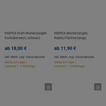
KNIPEX Kraft-Monierzangen
KNIPEX Monierzangen,
hochübersetzt, schwarz
Rabitz/Flechterzange,
atramentiert, Kraftmonierzange
Kneifzange, Beißzange, Poliert
ab
18,
00
€
ab
11,
90
€
inkl. MwSt.
zzgl. Versandkosten
inkl. MwSt.
zzgl. Versandkosten
wenig auf Lager |
wenig auf Lager |
Lieferzeit 1 - 3 Werktage
Lieferzeit 1 - 3 Werktage