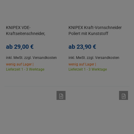
KNIPEX VDE-
KNIPEX Kraft-Vornschneider
Kraftseitenschneider,
Poliert mit Kunststoff
verchromt, 2-K Griff, Isoliert,
überzogen Schwarz
160-250 mm
ab
29,
00
€
atramentiert
ab
23,
90
€
inkl. MwSt.
zzgl. Versandkosten
inkl. MwSt.
zzgl. Versandkosten
wenig auf Lager |
wenig auf Lager |
Lieferzeit 1 - 3 Werktage
Lieferzeit 1 - 3 Werktage