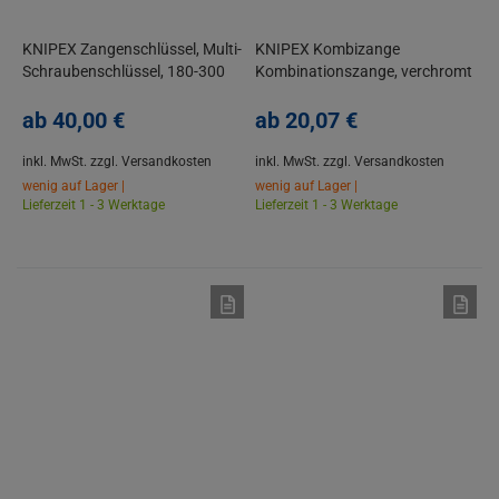
KNIPEX Zangenschlüssel, Multi-
KNIPEX Kombizange
Schraubenschlüssel, 180-300
Kombinationszange, verchromt
mm, Kunststoff-Griffe
mit Mehrkomponenten-Hülle,
ab
40,
00
€
VDE
ab
20,
07
€
inkl. MwSt.
zzgl. Versandkosten
inkl. MwSt.
zzgl. Versandkosten
wenig auf Lager |
wenig auf Lager |
Lieferzeit 1 - 3 Werktage
Lieferzeit 1 - 3 Werktage