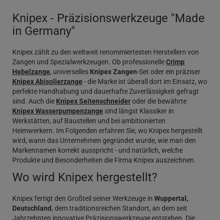
Knipex - Präzisionswerkzeuge "Made
in Germany"
Knipex zählt zu den weltweit renommiertesten Herstellern von
Zangen und Spezialwerkzeugen. Ob professionelle
Crimp
Hebelzange
, universelles
Knipex Zangen
-Set oder ein präziser
Knipex Abisolierzange
- die Marke ist überall dort im Einsatz, wo
perfekte Handhabung und dauerhafte Zuverlässigkeit gefragt
sind. Auch die
Knipex Seitenschneider
oder die bewährte
Knipex Wasserpumpenzange
sind längst Klassiker in
Werkstätten, auf Baustellen und bei ambitionierten
Heimwerkern. Im Folgenden erfahren Sie, wo Knipex hergestellt
wird, wann das Unternehmen gegründet wurde, wie man den
Markennamen korrekt ausspricht - und natürlich, welche
Produkte und Besonderheiten die Firma Knipex auszeichnen.
Wo wird Knipex hergestellt?
Knipex fertigt den Großteil seiner Werkzeuge in
Wuppertal,
Deutschland
, dem traditionsreichen Standort, an dem seit
Jahrzehnten innovative Präzisionswerkzeuge entstehen. Die