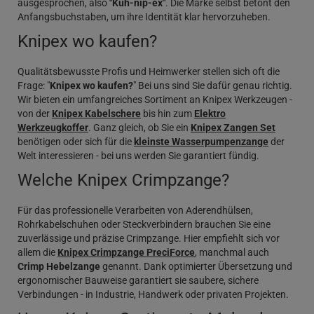
ausgesprochen, also
"Kuh-nip-ex"
. Die Marke selbst betont den
Anfangsbuchstaben, um ihre Identität klar hervorzuheben.
Knipex wo kaufen?
Qualitätsbewusste Profis und Heimwerker stellen sich oft die
Frage: "
Knipex wo kaufen?
" Bei uns sind Sie dafür genau richtig.
Wir bieten ein umfangreiches Sortiment an Knipex Werkzeugen -
von der
Knipex Kabelschere
bis hin zum
Elektro
Werkzeugkoffer
. Ganz gleich, ob Sie ein
Knipex Zangen Set
benötigen oder sich für die
kleinste Wasserpumpenzange
der
Welt interessieren - bei uns werden Sie garantiert fündig.
Welche Knipex Crimpzange?
Für das professionelle Verarbeiten von Aderendhülsen,
Rohrkabelschuhen oder Steckverbindern brauchen Sie eine
zuverlässige und präzise Crimpzange. Hier empfiehlt sich vor
allem die
Knipex Crimpzange PreciForce
, manchmal auch
Crimp Hebelzange
genannt. Dank optimierter Übersetzung und
ergonomischer Bauweise garantiert sie saubere, sichere
Verbindungen - in Industrie, Handwerk oder privaten Projekten.