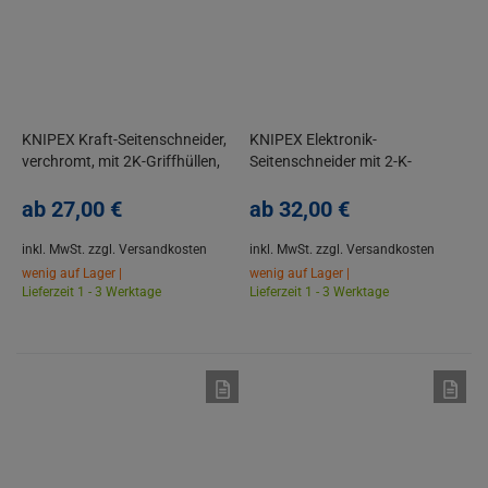
KNIPEX Kraft-Seitenschneider,
KNIPEX Elektronik-
verchromt, mit 2K-Griffhüllen,
Seitenschneider mit 2-K-
140-250 mm
Griffhüllen, mit/ohne ESD ohne
ab
27,
00
€
Facette
ab
32,
00
€
inkl. MwSt.
zzgl. Versandkosten
inkl. MwSt.
zzgl. Versandkosten
wenig auf Lager |
wenig auf Lager |
Lieferzeit 1 - 3 Werktage
Lieferzeit 1 - 3 Werktage