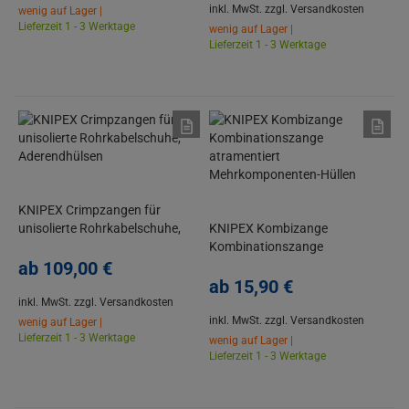
inkl. MwSt.
zzgl. Versandkosten
wenig auf Lager |
Lieferzeit 1 - 3 Werktage
wenig auf Lager |
Lieferzeit 1 - 3 Werktage
KNIPEX Crimpzangen für
unisolierte Rohrkabelschuhe,
KNIPEX Kombizange
Aderendhülsen
Kombinationszange
ab
109,
00
€
atramentiert
Mehrkomponenten-Hüllen
ab
15,
90
€
inkl. MwSt.
zzgl. Versandkosten
inkl. MwSt.
zzgl. Versandkosten
wenig auf Lager |
Lieferzeit 1 - 3 Werktage
wenig auf Lager |
Lieferzeit 1 - 3 Werktage