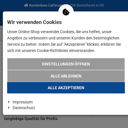
Kostenlose Lieferung
ab 75€ Bestellwert in DE
0
0
Menü
Anmelden
Merkzettel
Waren
Wir verwenden Cookies
aufklappen
aufkla
Unser Online-Shop verwendet Cookies, die uns helfen, unser
Angebot zu verbessern und unseren Kunden den bestmöglichen
Service zu bieten. Indem Sie auf "Akzeptieren" klicken, erklären Sie
sich mit unseren Cookie-Richtlinien einverstanden.
www.lefeld.de
Marken
KNIPEX
EINSTELLUNGEN ÖFFNEN
Unser Produktsortiment der
ALLE ABLEHNEN
Marke Knipex
ALLE AKZEPTIEREN
Knipex fertigt seit 1882 Präzisions­zangen, Seitenschneider und
Impressum
Crimp­werkzeuge
„Made in Germany“
. Hohe Härtegrade,
Datenschutz
ergonomische Griffe und innovative Mechaniken garantieren
langlebige Qualität für Profis.