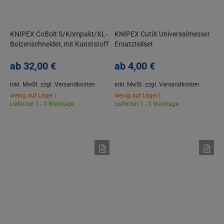
KNIPEX CoBolt S/Kompakt/XL-
KNIPEX CutiX Universalmesser
Bolzenschneider, mit Kunststoff
Ersatzteilset
überzogen
Stabilisierungsschiene
ab
32,
00
€
Ersatzklingen
ab
4,
00
€
inkl. MwSt.
zzgl. Versandkosten
inkl. MwSt.
zzgl. Versandkosten
wenig auf Lager |
wenig auf Lager |
Lieferzeit 1 - 3 Werktage
Lieferzeit 1 - 3 Werktage