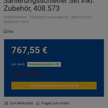
Sanierungsschleifer Set inkl.
Zubehör, 408.573
Artikel-Nummer:
10032093;0
|
Hersteller-Nr.:
408573
|
EAN:
4030293173910
767,
55
€
inkl. MwSt.
Versandkostenfrei in DE
leider ausverkauft
Verfügbarkeitsbenachrichtigung
Zum Merkzettel
Fragen zum Artikel