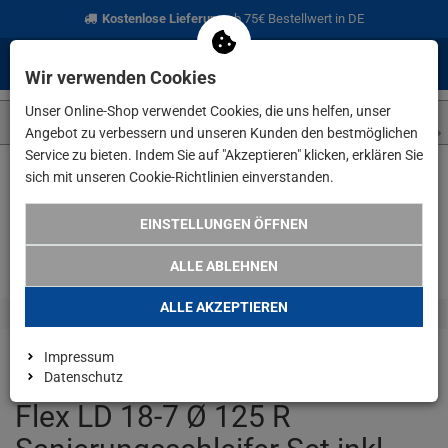
Kostenlose Lieferung
ab 75€ Bestellwert in DE
0
0
Menü
Anmelden
Merkzettel
Waren
Wir verwenden Cookies
aufklappen
aufkla
Unser Online-Shop verwendet Cookies, die uns helfen, unser
Angebot zu verbessern und unseren Kunden den bestmöglichen
Service zu bieten. Indem Sie auf "Akzeptieren" klicken, erklären Sie
sich mit unseren Cookie-Richtlinien einverstanden.
Weiter einkaufen
www.lefeld.de
Flex LD 18-7 Ø 125 R Sanierun
EINSTELLUNGEN ÖFFNEN
ALLE ABLEHNEN
ALLE AKZEPTIEREN
Impressum
Datenschutz
Flex LD 18-7 Ø 125 R