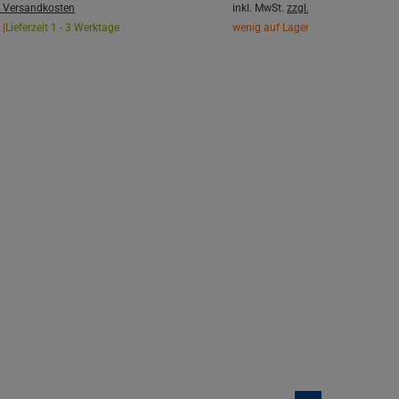
. Versandkosten
inkl. MwSt.
zzgl. Versandkosten
 |
Lieferzeit 1 - 3 Werktage
wenig auf Lager |
Lieferzeit 1 - 3 W