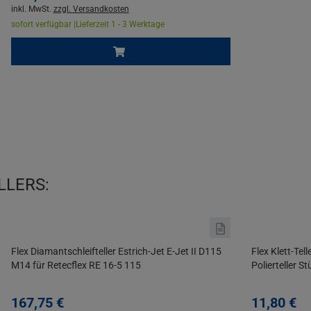
inkl. MwSt.
zzgl. Versandkosten
sofort verfügbar |
Lieferzeit 1 - 3 Werktage
LLERS:
Flex Diamantschleifteller Estrich-Jet E-Jet II D115
Flex Klett-Te
M14 für Retecflex RE 16-5 115
Polierteller S
167,
75
€
11,
80
€