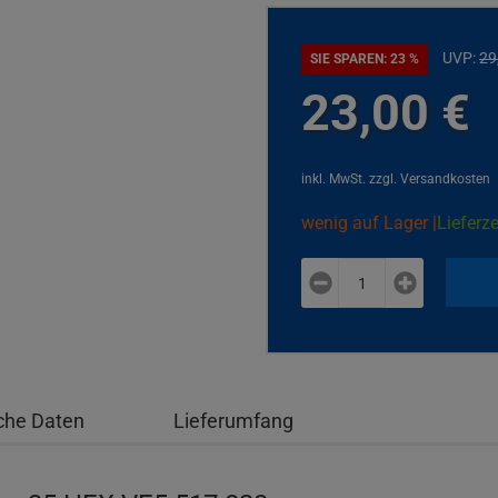
UVP:
29
SIE SPAREN: 23 %
23,
00
€
inkl. MwSt.
zzgl. Versandkosten
wenig auf Lager |
Lieferze
plus
minus
che Daten
Lieferumfang