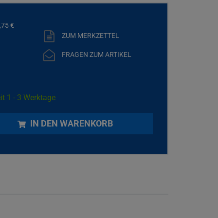
,
75
€
ZUM MERKZETTEL
FRAGEN ZUM ARTIKEL
it 1 - 3 Werktage
IN DEN WARENKORB