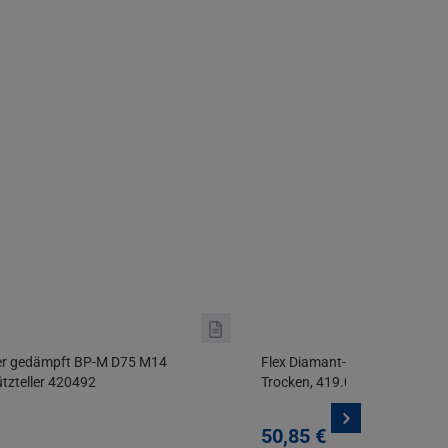
ller gedämpft BP-M D75 M14
Flex Diamant-Schleifpad DP 1
tützteller 420492
Trocken, 419.036
50,
85
€