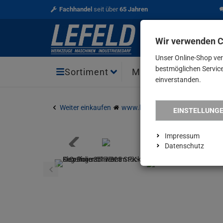
Fachhandel
seit über
65 Jahren
Wir verwenden 
Unser Online-Shop ve
bestmöglichen Service 
Aktio
Sortiment
Marken
einverstanden.
Weiter einkaufen
www.lefeld.de
Verbrauchsmat
EINSTELLUNG
Impressum
Datenschutz