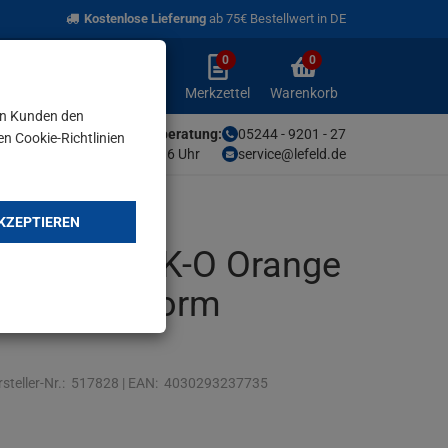
Kostenlose Lieferung
ab 75€ Bestellwert in DE
0
0
Anmelden
Merkzettel
Warenkorb
aufklappen
aufklappen
Anmelden
Merkzettel
Warenkorb
en Kunden den
Unsere Fachberatung:
05244 - 9201 - 27
en Cookie-Richtlinien
Mo-Fr von 9-16 Uhr
service@lefeld.de
KZEPTIEREN
schwamm PK-O Orange
ck, Kegelform
steller-Nr.:
517828
|
EAN:
4030293237735