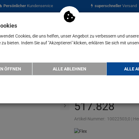
Persönlicher
Kundenservice
superschneller
Versand
Cookies
rwendet Cookies, die uns helfen, unser Angebot zu verbessern und unser
zu bieten. Indem Sie auf "Akzeptieren" klicken, erklären Sie sich mit unser
nen
Blog
erial
Flex Polierschwamm PK-O Orange 35 HEX 5 Stück, Ke…
EN ÖFFNEN
ALLE ABLEHNEN
ALLE A
Flex Polier
35 HEX 5 Stü
517.828
Artikel-Nummer:
10022503;0
|
Her