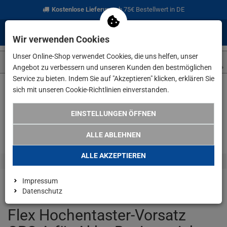
Kostenlose Lieferung
ab 75€ Bestellwert in DE
0
0
Menü
Anmelden
Merkzettel
Waren
Wir verwenden Cookies
aufklappen
aufkla
Unser Online-Shop verwendet Cookies, die uns helfen, unser
Angebot zu verbessern und unseren Kunden den bestmöglichen
Service zu bieten. Indem Sie auf "Akzeptieren" klicken, erklären Sie
sich mit unseren Cookie-Richtlinien einverstanden.
Weiter einkaufen
www.lefeld.de
Angebote
Flex Hochentast
EINSTELLUNGEN ÖFFNEN
ALLE ABLEHNEN
ALLE AKZEPTIEREN
Impressum
Datenschutz
Flex Hochentaster-Vorsatz