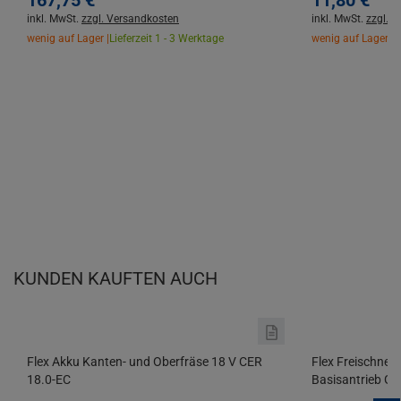
167,
75
€
11,
80
€
inkl. MwSt.
zzgl. Versandkosten
inkl. MwSt.
zzgl. 
wenig auf Lager |
Lieferzeit 1 - 3 Werktage
wenig auf Lager |
L
KUNDEN KAUFTEN AUCH
Flex Akku Kanten- und Oberfräse 18 V CER
Flex Freischnei
18.0-EC
Basisantrieb G