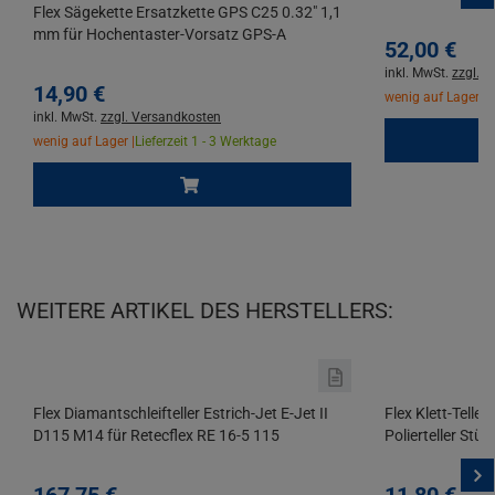
Flex Sägekette Ersatzkette GPS C25 0.32" 1,1
mm für Hochentaster-Vorsatz GPS-A
52,
00
€
inkl. MwSt.
zzgl. 
14,
90
€
wenig auf Lager |
L
inkl. MwSt.
zzgl. Versandkosten
wenig auf Lager |
Lieferzeit 1 - 3 Werktage
WEITERE ARTIKEL DES HERSTELLERS:
Flex Diamantschleifteller Estrich-Jet E-Jet II
Flex Klett-Tell
D115 M14 für Retecflex RE 16-5 115
Polierteller Stüt