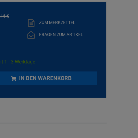
,
15
€
ZUM MERKZETTEL
FRAGEN ZUM ARTIKEL
it 1 - 3 Werktage
IN DEN WARENKORB