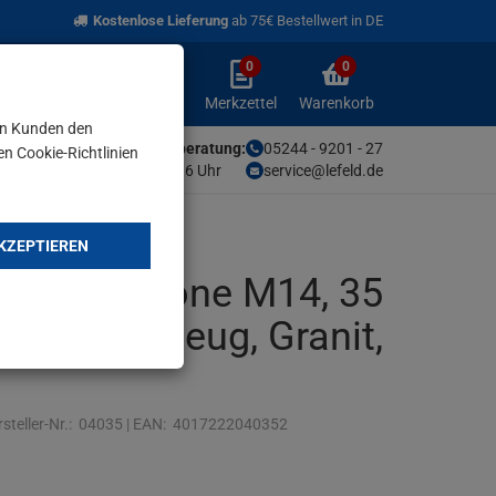
Kostenlose Lieferung
ab 75€ Bestellwert in DE
0
0
Anmelden
Merkzettel
Warenkorb
aufklappen
aufklappen
Anmelden
Merkzettel
Warenkorb
en Kunden den
Unsere Fachberatung:
05244 - 9201 - 27
en Cookie-Richtlinien
Mo-Fr von 9-16 Uhr
service@lefeld.de
KZEPTIEREN
nt-Bohrkrone M14, 35
Feinsteinzeug, Granit,
steller-Nr.:
04035
|
EAN:
4017222040352