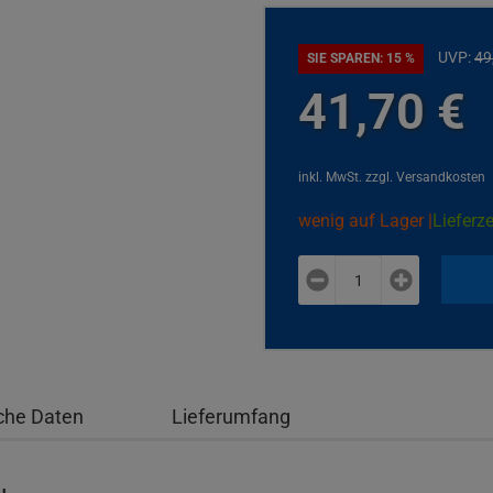
UVP:
49
SIE SPAREN: 15 %
41,
70
€
inkl. MwSt.
zzgl. Versandkosten
wenig auf Lager |
Lieferze
plus
minus
che Daten
Lieferumfang