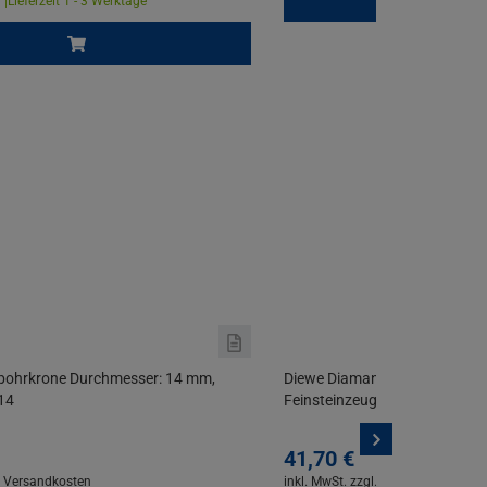
 |
Lieferzeit 1 - 3 Werktage
nbohrkrone Durchmesser: 14 mm,
Diewe Diamant-Bohrkrone M14
14
Feinsteinzeug, Granit, Kerami
41,
70
€
. Versandkosten
inkl. MwSt.
zzgl. Versandkosten