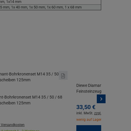
 mm, 1x14 mm
35 mm, 1x 40 mm, 1x 50 mm, 1x 60 mm, 1 x 68 mm
Diewe Diamant-Bohrkrone M14
Feinsteinzeug, Granit, Kerami
t-Bohrkronenset M14 35 / 50 / 68
nscheiben 125mm
33,
50
€
inkl. MwSt.
zzgl. Versandkosten
wenig auf Lager |
Lieferzeit 1 - 3 W
. Versandkosten