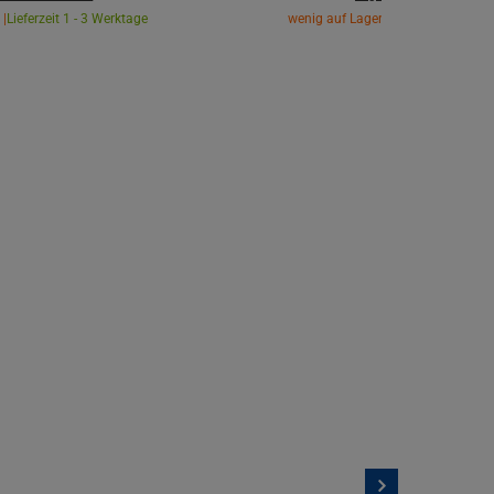
 |
Lieferzeit 1 - 3 Werktage
wenig auf Lager |
Lieferzeit 1 - 3 W