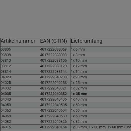
Artikelnummer
EAN (GTIN)
Lieferumfang
03806
4017222038069
1x 6 mm
03808
4017222038083
1x 8 mm
03810
4017222038106
1x 10 mm
03812
4017222038120
1x 12 mm
03814
4017222038144
1x 14 mm
04020
4017222040208
1x 20 mm
04025
4017222040253
1x 25 mm
04032
4017222040321
1x 32 mm
04035
4017222040352
1x 35 mm
04040
4017222040406
1x 40 mm
04050
4017222040505
1x 50 mm
04060
4017222040604
1x 60 mm
04068
4017222040680
1x 68 mm
04082
4017222040826
1x 82 mm
04015
4017222040154
1x 35 mm, 1 x 50 mm, 1x 68 mm (Bo