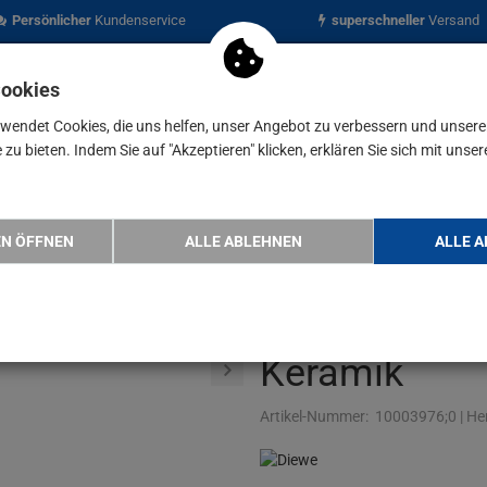
Persönlicher
Kundenservice
superschneller
Versand
Cookies
rwendet Cookies, die uns helfen, unser Angebot zu verbessern und unser
zu bieten. Indem Sie auf "Akzeptieren" klicken, erklären Sie sich mit unser
nen
Blog
erial
Diewe Diamant-Bohrkrone M14, 35 mm, Fliesen, Fein…
EN ÖFFNEN
ALLE ABLEHNEN
ALLE A
Diewe Diama
mm, Fliesen, 
Keramik
Artikel-Nummer:
10003976;0
|
Her