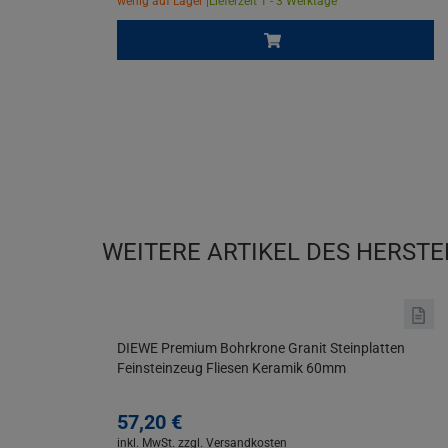
wenig auf Lager |
Lieferzeit 1 - 3 Werktage
WEITERE ARTIKEL DES HERSTE
DIEWE Premium Bohrkrone Granit Steinplatten
Feinsteinzeug Fliesen Keramik 60mm
57,
20
€
inkl. MwSt.
zzgl. Versandkosten