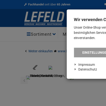
Fachhandel
seit über
65 Jahren
Wir verwenden 
Unser Online-Shop ve
bestmöglichen Service 
Aktio
Sortiment
Marken
einverstanden.
Weiter einkaufen
www.lefeld.de
Verbrauchsmat
EINSTELLUNG
Impressum
Datenschutz