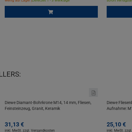
wenig auf Lager |
Lieferzeit 1 - 3 Werktage
sofort verfügbar
LLERS:
Diewe Diamant-Bohrkrone M14, 14 mm, Fliesen,
Diewe Fliese
Feinsteinzeug, Granit, Keramik
Aufnahme: M
31,
13
€
25,
10
€
inkl. MwSt.
zzgl. Versandkosten
inkl. MwSt.
zzgl