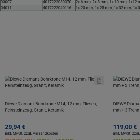
03007
4017222030070
2x 6 mm, 2x 8 mm, 1x 10 mm, 1x12
04011
4017222040116
1x 20 mm, 1x 25 mm, 1x 32 mm, 1x 
Diewe Diamant-Bohrkrone M14, 12 mm, Fliesen,
DIEWE Diaman
Feinsteinzeug, Granit, Keramik
mm + 3 Tren
29,
94
€
119,
00
€
inkl. MwSt.
zzgl. Versandkosten
inkl. MwSt.
zzgl