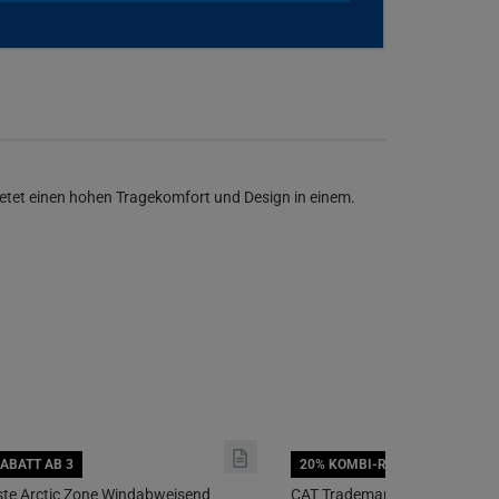
ietet einen hohen Tragekomfort und Design in einem.
ABATT AB 3
20% KOMBI-RABATT AB 3
te Arctic Zone Windabweisend
CAT Trademark Herren Kapuze