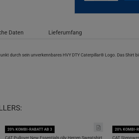
che Daten
Lieferumfang
 Punkt durch sein unverkennbares HVY DTY Caterpillar® Logo. Das Shirt b
LLERS:
20% KOMBI-RABATT AB 3
20% KOMBI-R
CAT Pullover New Essentials oliv Herren Sweatshirt
CAT Steppwes