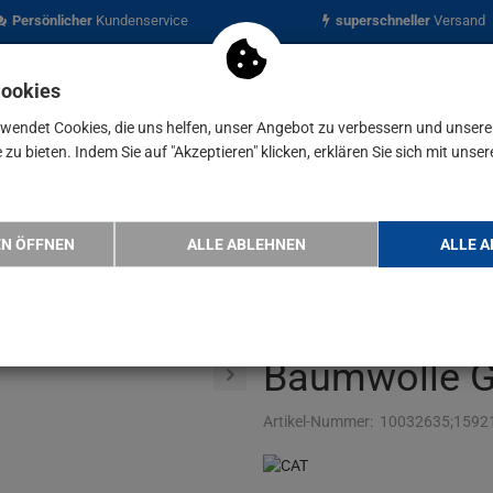
Persönlicher
Kundenservice
superschneller
Versand
Cookies
rwendet Cookies, die uns helfen, unser Angebot zu verbessern und unser
zu bieten. Indem Sie auf "Akzeptieren" klicken, erklären Sie sich mit unser
nen
Blog
T T-Shirt Heavy Duty Herren schwarz robust stra…
EN ÖFFNEN
ALLE ABLEHNEN
ALLE A
CAT T-Shirt 
schwarz robu
Baumwolle G
Artikel-Nummer:
10032635;1592