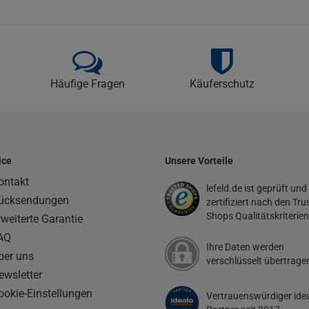
Häufige Fragen
Käuferschutz
ice
Unsere Vorteile
ontakt
lefeld.de ist geprüft und
ücksendungen
zertifiziert nach den Tru
Shops Qualitätskriterien
rweiterte Garantie
AQ
Ihre Daten werden
ber uns
verschlüsselt übertrage
ewsletter
ookie-Einstellungen
Vertrauenswürdiger ide