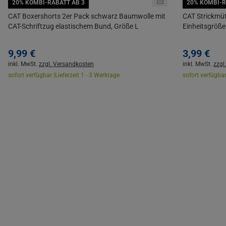
20% KOMBI-RABATT AB 3
20% KOMBI-R
CAT Boxershorts 2er Pack schwarz Baumwolle mit
CAT Strickmüt
CAT-Schriftzug elastischem Bund, Größe L
Einheitsgröße
9,
99
€
3,
99
€
inkl. MwSt.
zzgl. Versandkosten
inkl. MwSt.
zzgl
sofort verfügbar |
Lieferzeit 1 - 3 Werktage
sofort verfügbar