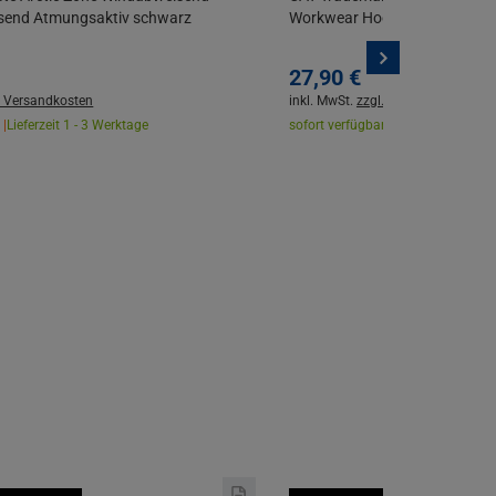
send Atmungsaktiv schwarz
Workwear Hoodie Gr. M-2XL
27,
90
€
. Versandkosten
inkl. MwSt.
zzgl. Versandkosten
 |
Lieferzeit 1 - 3 Werktage
sofort verfügbar |
Lieferzeit 1 - 3 W