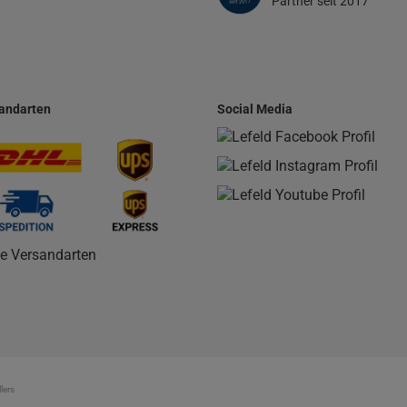
Partner seit 2017
andarten
Social Media
le Versandarten
lers