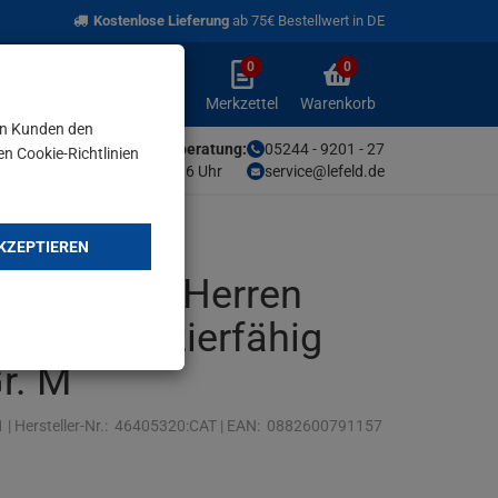
Kostenlose Lieferung
ab 75€ Bestellwert in DE
0
0
Anmelden
Merkzettel
Warenkorb
aufklappen
aufklappen
Anmelden
Merkzettel
Warenkorb
en Kunden den
Unsere Fachberatung:
05244 - 9201 - 27
en Cookie-Richtlinien
Mo-Fr von 9-16 Uhr
service@lefeld.de
KZEPTIEREN
Heavy Duty Herren
st strapazierfähig
r. M
1
|
Hersteller-Nr.:
46405320:CAT
|
EAN:
0882600791157