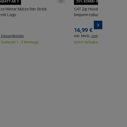
ABATT AB 3
20% KOMBI-RABATT AB 3
ze Winter Mütze fein Strick
CAT Zip Hoodie Essential Kap
 mit Logo
bequem robust alltagstauglic
16,
99
€
. Versandkosten
inkl. MwSt.
zzgl. Versandkosten
 |
Lieferzeit 1 - 3 Werktage
sofort verfügbar |
Lieferzeit 1 - 3 W