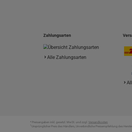
Zahlungsarten
Vers
Alle Zahlungsarten
Al
* Preisangaben inkl. gesetzl. MwSt. und zzgl.
Versandkosten
1
Ursprünglicher Preis des Händlers, Unverbindliche Preisempfehlung des Herstel