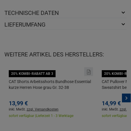
TECHNISCHE DATEN
LIEFERUMFANG
WEITERE ARTIKEL DES HERSTELLERS:
20% KOMBI-RABATT AB 3
20% KOMBI-RAB
CAT Shorts Arbeitsshorts Bundhose Essential
CAT Pullover Ne
kurze Herren Hose grau Gr. 32-38
Sweatshirt bequ
13,
99
€
14,
99
€
inkl. MwSt.
zzgl. Versandkosten
inkl. MwSt.
zzgl. 
sofort verfügbar |
Lieferzeit 1 - 3 Werktage
sofort verfügbar |
L