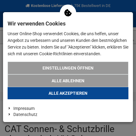
Kostenlose Lieferung
ab 75€ Bestellwert in DE
0
0
Menü
Anmelden
Merkzettel
Waren
Wir verwenden Cookies
aufklappen
aufkla
Unser Online-Shop verwendet Cookies, die uns helfen, unser
Angebot zu verbessern und unseren Kunden den bestmöglichen
Service zu bieten. Indem Sie auf "Akzeptieren" klicken, erklären Sie
sich mit unseren Cookie-Richtlinien einverstanden.
Weiter einkaufen
www.lefeld.de
Angebote
CAT Sonnen- & S
EINSTELLUNGEN ÖFFNEN
20% KOMBI-RABATT AB 3
ALLE ABLEHNEN
ALLE AKZEPTIEREN
Impressum
Datenschutz
CAT Sonnen- & Schutzbrille