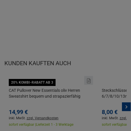
KUNDEN KAUFTEN AUCH
20% KOMBI-RABATT AB 3
CAT Pullover New Essentials oliv Herren
Steckschlüssels
Sweatshirt bequem und strapazierfähig
6/7/8/10/13mm 
PROMAT
14,
99
€
8,
00
€
inkl. MwSt.
zzgl. Versandkosten
inkl. MwSt.
zzgl. 
sofort verfügbar |
Lieferzeit 1 - 3 Werktage
sofort verfügbar |
L