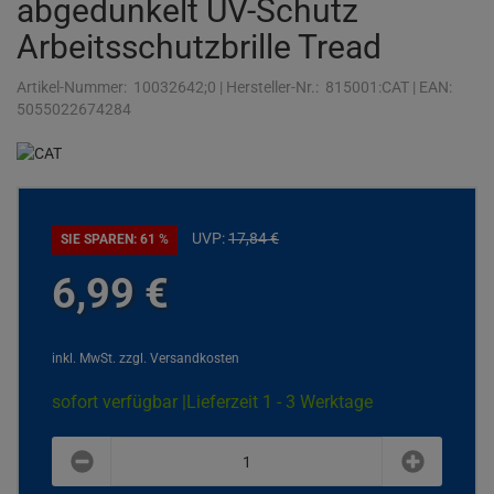
abgedunkelt UV-Schutz
Arbeitsschutzbrille Tread
Artikel-Nummer:
10032642;0
|
Hersteller-Nr.:
815001:CAT
|
EAN:
5055022674284
UVP:
17,
84
€
SIE SPAREN: 61 %
6,
99
€
inkl. MwSt.
zzgl. Versandkosten
sofort verfügbar |
Lieferzeit 1 - 3 Werktage
plus
minus