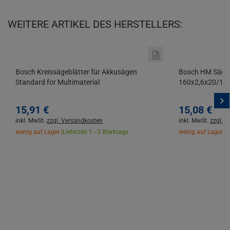
WEITERE ARTIKEL DES HERSTELLERS:
Bosch Kreissägeblätter für Akkusägen
Bosch HM Sägeb
Standard for Multimaterial
160x2,6x20/16
15,
91
€
15,
08
€
inkl. MwSt.
zzgl. Versandkosten
inkl. MwSt.
zzgl. 
wenig auf Lager |
Lieferzeit 1 - 3 Werktage
wenig auf Lager |
L