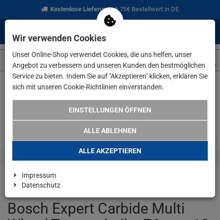
Kostenlose Lieferung
ab 75€ Bestellwert in DE
0
0
Menü
Anmelden
Merkzettel
Waren
Wir verwenden Cookies
aufklappen
aufkla
Unser Online-Shop verwendet Cookies, die uns helfen, unser
Angebot zu verbessern und unseren Kunden den bestmöglichen
Service zu bieten. Indem Sie auf "Akzeptieren" klicken, erklären Sie
sich mit unseren Cookie-Richtlinien einverstanden.
Weiter einkaufen
www.lefeld.de
Bosch Expert Carbide Multi W
EINSTELLUNGEN ÖFFNEN
ALLE ABLEHNEN
ALLE AKZEPTIEREN
Impressum
Datenschutz
Bosch Expert Carbide Multi