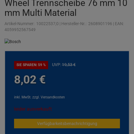
Wheel Trennscheibe 76 mm 10
mm Multi Material
Artikel-Nummer:
10022537;0
|
Hersteller-Nr.:
2608901196
|
EAN:
4059952567549
UVP:
19,
53
€
SIE SPAREN: 59 %
8,
02
€
inkl. MwSt.
zzgl. Versandkosten
leider ausverkauft
Verfügbarkeitsbenachrichtigung