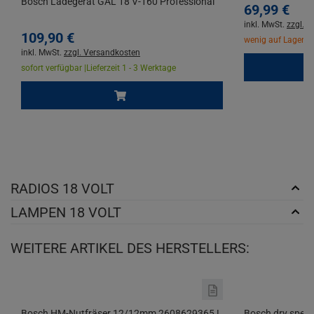
Bosch Ladegerät GAL 18 V-160 Professional
69,
99
€
inkl. MwSt.
zzgl. 
109,
90
€
wenig auf Lager |
L
inkl. MwSt.
zzgl. Versandkosten
sofort verfügbar |
Lieferzeit 1 - 3 Werktage
RADIOS 18 VOLT
LAMPEN 18 VOLT
WEITERE ARTIKEL DES HERSTELLERS:
Bosch HM-Nutfräser 12/12mm 2608629365 L
Bosch dry spee