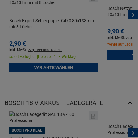
Bosch Netzstruk
80x133 mm
Bosch Expert Schleifpapier C470 80x133mm
mit 8 Löcher
9,
90
€
inkl. MwSt.
zzgl. 
2,
90
€
wenig auf Lager |
L
inkl. MwSt.
zzgl. Versandkosten
VA
sofort verfügbar |
Lieferzeit 1 - 3 Werktage
VARIANTE WÄHLEN
BOSCH 18 V AKKUS + LADEGERÄTE
Bosch Ladegerä
BOSCH PRO DEAL
Professional