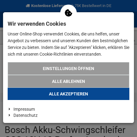
Kostenlose Lieferung
ab 75€ Bestellwert in DE
0
0
Menü
Anmelden
Merkzettel
Waren
Wir verwenden Cookies
aufklappen
aufkla
Unser Online-Shop verwendet Cookies, die uns helfen, unser
Angebot zu verbessern und unseren Kunden den bestmöglichen
Service zu bieten. Indem Sie auf "Akzeptieren" klicken, erklären Sie
sich mit unseren Cookie-Richtlinien einverstanden.
Weiter einkaufen
www.lefeld.de
Bosch Akku-Schwingschleifer
EINSTELLUNGEN ÖFFNEN
ALLE ABLEHNEN
ALLE AKZEPTIEREN
Impressum
Datenschutz
Bosch Akku-Schwingschleifer