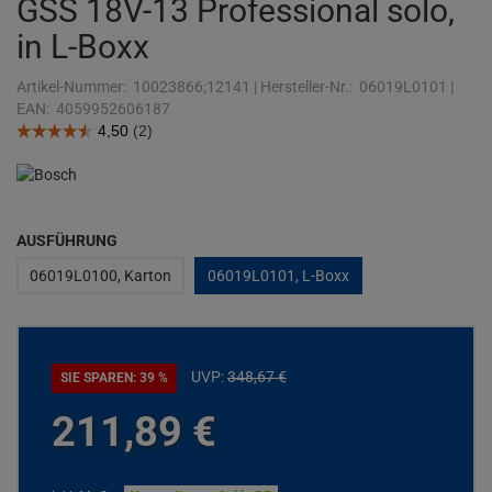
GSS 18V-13 Professional solo,
in L-Boxx
Artikel-Nummer:
10023866;12141
|
Hersteller-Nr.:
06019L0101
|
EAN:
4059952606187
AUSFÜHRUNG
06019L0100, Karton
06019L0101, L-Boxx
UVP:
348,
67
€
SIE SPAREN: 39 %
211,
89
€