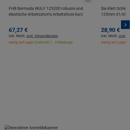
FHB Bermuda WULF 125200 robuste und
Sia Klett Schlei
elastische Arbeitsshorts Arbeitshose kurz
125mm 41/65 L
67,
27
€
28,
90
€
inkl. MwSt.
zzgl. Versandkosten
inkl. MwSt.
zzgl. 
wenig auf Lager |
Lieferzeit 1 - 3 Werktage
wenig auf Lager |
L